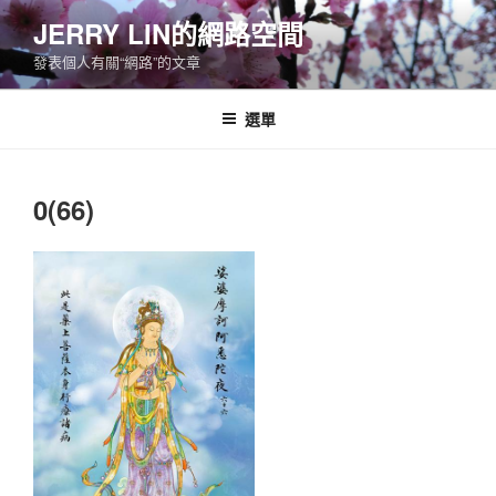
跳
JERRY LIN的網路空間
至
發表個人有關“網路”的文章
主
要
內
選單
容
0(66)