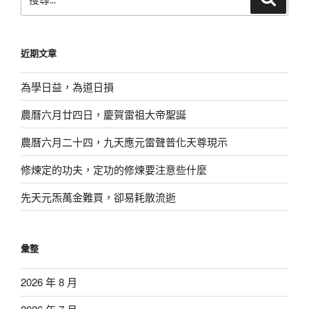
尋
尋
關
鍵
近期文章
字:
為學日益，為道日損
農曆六月廿四日，慶賀雷祖大帝聖誕
農曆六月二十四，九天應元雷聲普化天尊現示
修煉定的功夫，定功的修煉要注意些什麼
先天元炁萬金難買，卻易耗散流逝
彙整
2026 年 8 月