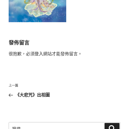
發佈留言
很抱歉，必須
登入
網站才能發佈留言。
文
上
上一篇
章
一
《大悲咒》出相圖
導
篇
覽
文
章
搜
搜