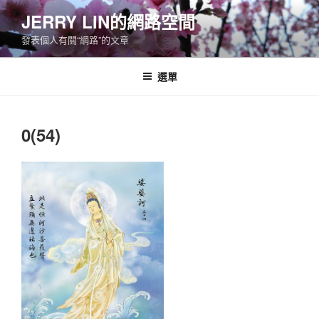
跳
JERRY LIN的網路空間
至
發表個人有關“網路”的文章
主
要
內
選單
容
0(54)