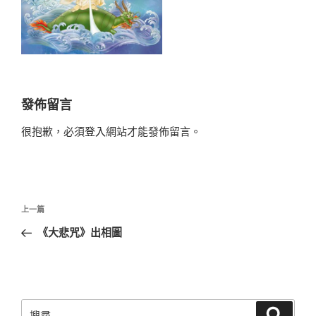
發佈留言
很抱歉，必須
登入
網站才能發佈留言。
文
上
上一篇
章
一
《大悲咒》出相圖
導
篇
覽
文
章
搜
搜