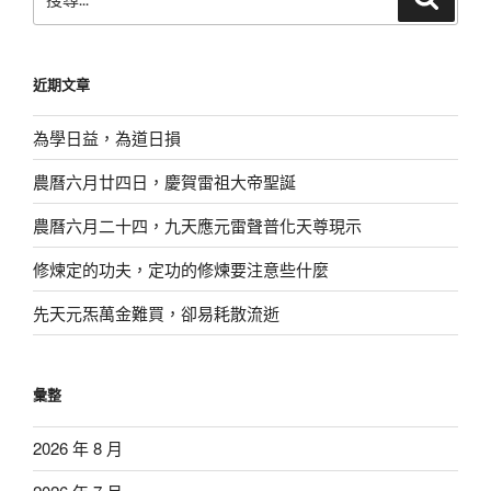
尋
尋
關
鍵
近期文章
字:
為學日益，為道日損
農曆六月廿四日，慶賀雷祖大帝聖誕
農曆六月二十四，九天應元雷聲普化天尊現示
修煉定的功夫，定功的修煉要注意些什麼
先天元炁萬金難買，卻易耗散流逝
彙整
2026 年 8 月