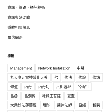
資訊、網路、通訊技術
資訊與軟硬體
道教相關訊息
電信網路
標籤
Management
Network Installation
中醫
九天應元雷神普化天尊
佛
佛法
佛說
修煉
修道
內丹
內丹功
六祖壇經
呂仙祖
呂喦
呂洞賓
地藏王菩薩
夏至
大乘妙法蓮華經
彌陀
慧律法師
易經
智慧