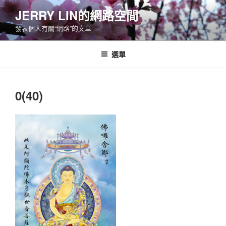
跳
JERRY LIN的網路空間
至
發表個人有關“網路”的文章
主
要
內
選單
容
0(40)