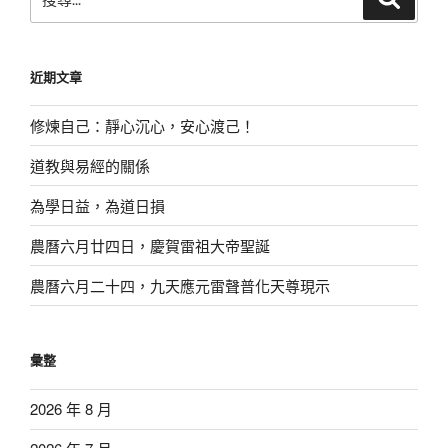
尋
尋
關
鍵
近期文章
字:
修煉自己：靜心沉心，安心渡己！
道教與易經的關係
為學日益，為道日損
農曆六月廿四日，慶賀雷祖大帝聖誕
農曆六月二十四，九天應元雷聲普化天尊現示
彙整
2026 年 8 月