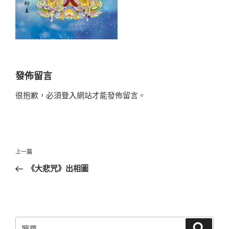
發佈留言
很抱歉，必須
登入
網站才能發佈留言。
文
上
上一篇
章
一
《大悲咒》出相圖
導
篇
覽
文
章
搜
搜