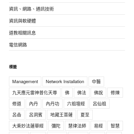
資訊、網路、通訊技術
資訊與軟硬體
道教相關訊息
電信網路
標籤
Management
Network Installation
中醫
九天應元雷神普化天尊
佛
佛法
佛說
修煉
修道
內丹
內丹功
六祖壇經
呂仙祖
呂喦
呂洞賓
地藏王菩薩
夏至
大乘妙法蓮華經
彌陀
慧律法師
易經
智慧