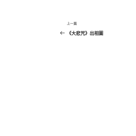
文
上
上一篇
章
一
《大悲咒》出相圖
篇
導
文
覽
章