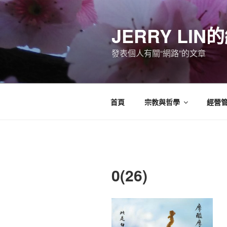
跳
至
JERRY LI
主
要
發表個人有關“網路”的文章
內
容
首頁
宗教與哲學
經營
0(26)