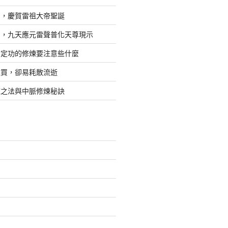
日，慶賀雷祖大帝聖誕
四，九天應元雷聲普化天尊現示
，定功的修煉要注意些什麼
難買，卻易耗散流逝
煉之法與中脈修煉秘訣