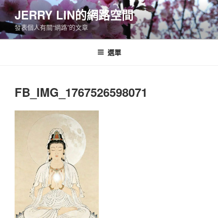
跳
JERRY LIN的網路空間
至
發表個人有關“網路”的文章
主
要
內
選單
容
FB_IMG_1767526598071