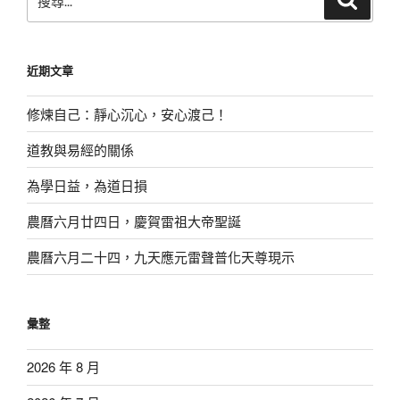
尋
尋
關
鍵
近期文章
字:
修煉自己：靜心沉心，安心渡己！
道教與易經的關係
為學日益，為道日損
農曆六月廿四日，慶賀雷祖大帝聖誕
農曆六月二十四，九天應元雷聲普化天尊現示
彙整
2026 年 8 月