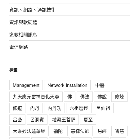
資訊、網路、通訊技術
資訊與軟硬體
道教相關訊息
電信網路
標籤
Management
Network Installation
中醫
九天應元雷神普化天尊
佛
佛法
佛說
修煉
修道
內丹
內丹功
六祖壇經
呂仙祖
呂喦
呂洞賓
地藏王菩薩
夏至
大乘妙法蓮華經
彌陀
慧律法師
易經
智慧