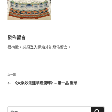
發佈留言
很抱歉，必須
登入
網站才能發佈留言。
文
上
上一篇
章
一
《大乘妙法蓮華經淺釋》– 第⼀品 重頌
導
篇
覽
文
章
搜
搜