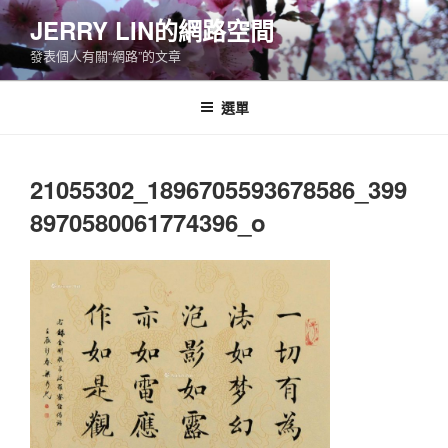
跳
JERRY LIN的網路空間
至
發表個人有關“網路”的文章
主
要
內
選單
容
21055302_1896705593678586_399
8970580061774396_o