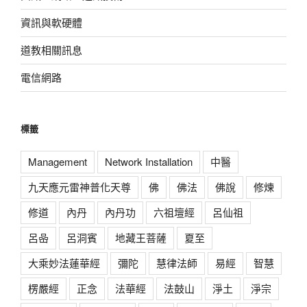
資訊與軟硬體
道教相關訊息
電信網路
標籤
Management
Network Installation
中醫
九天應元雷神普化天尊
佛
佛法
佛說
修煉
修道
內丹
內丹功
六祖壇經
呂仙祖
呂喦
呂洞賓
地藏王菩薩
夏至
大乘妙法蓮華經
彌陀
慧律法師
易經
智慧
楞嚴經
正念
法華經
法鼓山
淨土
淨宗