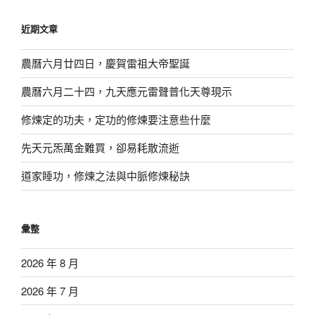
鍵
近期文章
字:
農曆六月廿四日，慶賀雷祖大帝聖誕
農曆六月二十四，九天應元雷聲普化天尊現示
修煉定的功夫，定功的修煉要注意些什麼
先天元炁萬金難買，卻易耗散流逝
道家睡功，修煉之法與中脈修煉秘訣
彙整
2026 年 8 月
2026 年 7 月