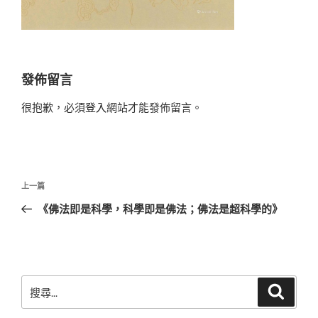
發佈留言
很抱歉，必須
登入
網站才能發佈留言。
文
上
上一篇
章
一
《佛法即是科學，科學即是佛法；佛法是超科學的》
導
篇
覽
文
章
搜
搜
尋
尋
關