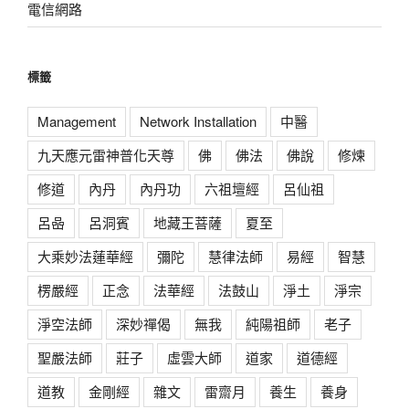
電信網路
標籤
Management
Network Installation
中醫
九天應元雷神普化天尊
佛
佛法
佛說
修煉
修道
內丹
內丹功
六祖壇經
呂仙祖
呂喦
呂洞賓
地藏王菩薩
夏至
大乘妙法蓮華經
彌陀
慧律法師
易經
智慧
楞嚴經
正念
法華經
法鼓山
淨土
淨宗
淨空法師
深妙禪偈
無我
純陽祖師
老子
聖嚴法師
莊子
虛雲大師
道家
道德經
道教
金剛經
雜文
雷齋月
養生
養身