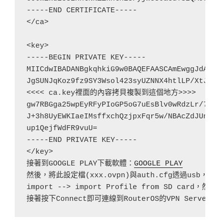
-----END CERTIFICATE-----

</ca>

<key>

-----BEGIN PRIVATE KEY-----

MIICdwIBADANBgkqhkiG9w0BAQEFAASCAmEwggJdAgEA
JgSUNJqKoz9fz9SY3Wsol423syUZNNX4htlLP/XtJ6U9
<<<< ca.key裡面的內容拷貝複製到這個地方>>>>

gw7RBGga25wpEyRFyPIoGP5oG7uEsBlv0wRdzLr/7dqO
J+3h8UyEWKIaeIMsffxchQzjpxFqr5w/NBAcZdJUndEx
up1QejfWdFR9vuU=

-----END PRIVATE KEY-----

</key>

接著到GOOGLE PLAY下載軟體：
GOOGLE PLAY
然後，將此設定檔(xxx.ovpn)與auth.cfg透過usb，
import --> import Profile from SD c
接著按下Connect即可連線到RouterOS的VPN Server