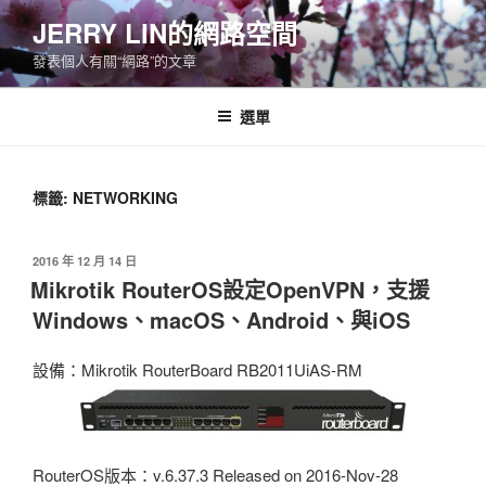
跳
JERRY LIN的網路空間
至
發表個人有關“網路”的文章
主
要
內
選單
容
標籤:
NETWORKING
發
2016 年 12 月 14 日
佈
Mikrotik RouterOS設定OpenVPN，支援
於
Windows、macOS、Android、與iOS
設備：Mikrotik RouterBoard RB2011UiAS-RM
RouterOS版本：v.6.37.3 Released on 2016-Nov-28