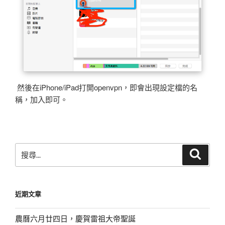
然後在iPhone/iPad打開openvpn，即會出現設定檔的名
稱，加入即可。
搜
搜
尋
尋
關
鍵
近期文章
字:
農曆六月廿四日，慶賀雷祖大帝聖誕