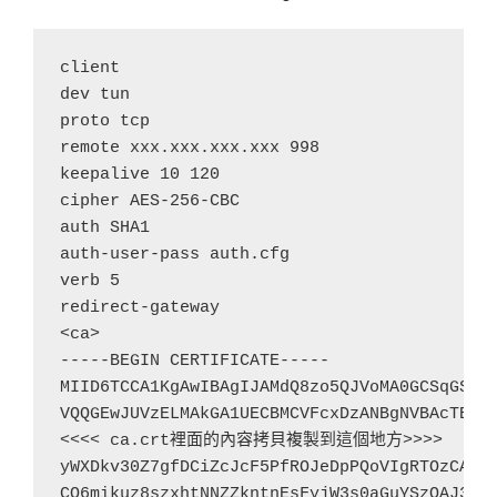
client

dev tun

proto tcp

remote xxx.xxx.xxx.xxx 998

keepalive 10 120

cipher AES-256-CBC

auth SHA1

auth-user-pass auth.cfg

verb 5

redirect-gateway

<ca>

-----BEGIN CERTIFICATE-----

MIID6TCCA1KgAwIBAgIJAMdQ8zo5QJVoMA0GCSqGSIb3
VQQGEwJUVzELMAkGA1UECBMCVFcxDzANBgNVBAcTBlRh
<<<< ca.crt裡面的內容拷貝複製到這個地方>>>>

yWXDkv30Z7gfDCiZcJcF5PfROJeDpPQoVIgRTOzCAz8N
CO6mikuz8szxhtNNZZkntnEsFyjW3s0aGuYSzQAJ3Rp2