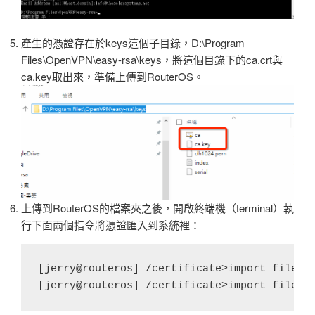
產生的憑證存在於keys這個子目錄，D:\Program
Files\OpenVPN\easy-rsa\keys，將這個目錄下的ca.crt與
ca.key取出來，準備上傳到RouterOS。
上傳到RouterOS的檔案夾之後，開啟終端機（terminal）執
行下面兩個指令將憑證匯入到系統裡：
[jerry@routeros] /certificate>import file=ca
[jerry@routeros] /certificate>import file=c