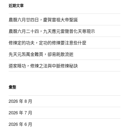
鍵
近期文章
字:
農曆六月廿四日，慶賀雷祖大帝聖誕
農曆六月二十四，九天應元雷聲普化天尊現示
修煉定的功夫，定功的修煉要注意些什麼
先天元炁萬金難買，卻易耗散流逝
道家睡功，修煉之法與中脈修煉秘訣
彙整
2026 年 8 月
2026 年 7 月
2026 年 6 月