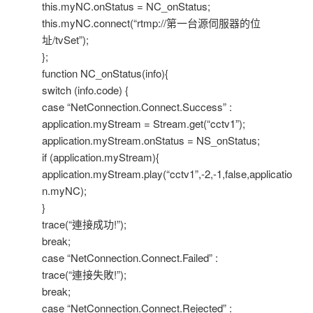
this.myNC.onStatus = NC_onStatus;
this.myNC.connect(“rtmp://第一台源伺服器的位
址/tvSet”);
};
function NC_onStatus(info){
switch (info.code) {
case “NetConnection.Connect.Success” :
application.myStream = Stream.get(“cctv1”);
application.myStream.onStatus = NS_onStatus;
if (application.myStream){
application.myStream.play(“cctv1”,-2,-1,false,applicatio
n.myNC);
}
trace(“連接成功!”);
break;
case “NetConnection.Connect.Failed” :
trace(“連接失敗!”);
break;
case “NetConnection.Connect.Rejected” :