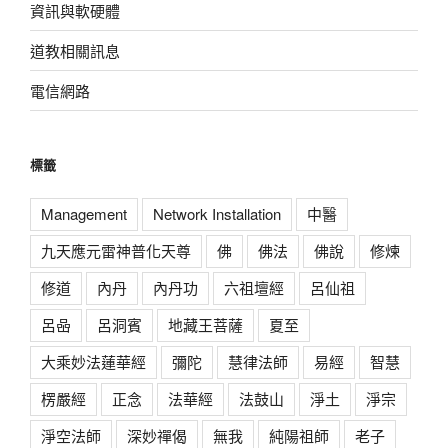
資訊與軟硬體
道教相關訊息
電信網路
標籤
Management
Network Installation
中醫
九天應元雷神普化天尊
佛
佛法
佛說
修煉
修道
內丹
內丹功
六祖壇經
呂仙祖
呂喦
呂洞賓
地藏王菩薩
夏至
大乘妙法蓮華經
彌陀
慧律法師
易經
智慧
楞嚴經
正念
法華經
法鼓山
淨土
淨宗
淨空法師
深妙禪偈
無我
純陽祖師
老子