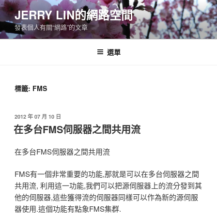
跳
JERRY LIN的網路空間
至
發表個人有關“網路”的文章
主
要
內
選單
容
標籤:
FMS
發
2012 年 07 月 10 日
佈
在多台FMS伺服器之間共用流
於
在多台FMS伺服器之間共用流
FMS有一個非常重要的功能,那就是可以在多台伺服器之間
共用流, 利用這一功能,我們可以把源伺服器上的流分發到其
他的伺服器,這些獲得流的伺服器同樣可以作為新的源伺服
器使用.這個功能有點象FMS集群.