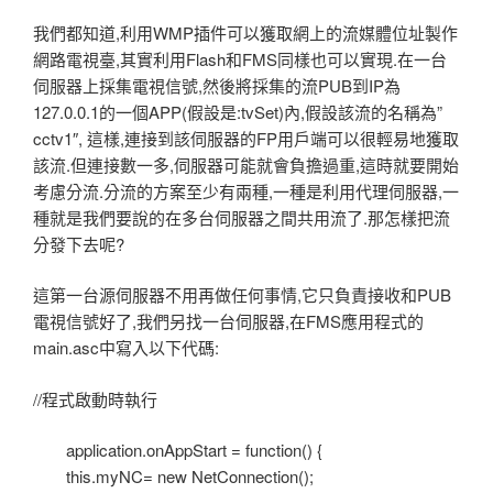
我們都知道,利用WMP插件可以獲取網上的流媒體位址製作
網路電視臺,其實利用Flash和FMS同樣也可以實現.在一台
伺服器上採集電視信號,然後將採集的流PUB到IP為
127.0.0.1的一個APP(假設是:tvSet)內,假設該流的名稱為”
cctv1″, 這樣,連接到該伺服器的FP用戶端可以很輕易地獲取
該流.但連接數一多,伺服器可能就會負擔過重,這時就要開始
考慮分流.分流的方案至少有兩種,一種是利用代理伺服器,一
種就是我們要說的在多台伺服器之間共用流了.那怎樣把流
分發下去呢?
這第一台源伺服器不用再做任何事情,它只負責接收和PUB
電視信號好了,我們另找一台伺服器,在FMS應用程式的
main.asc中寫入以下代碼:
//程式啟動時執行
application.onAppStart = function() {
this.myNC= new NetConnection();