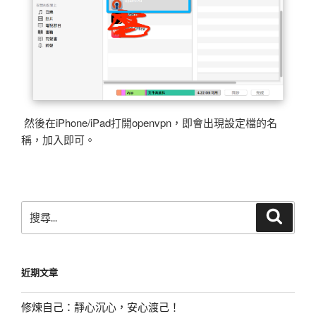
然後在iPhone/iPad打開openvpn，即會出現設定檔的名
稱，加入即可。
搜
搜
尋
尋
關
鍵
近期文章
字:
修煉自己：靜心沉心，安心渡己！