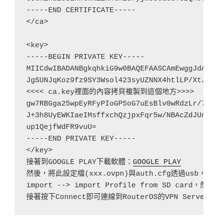
-----END CERTIFICATE-----

</ca>

<key>

-----BEGIN PRIVATE KEY-----

MIICdwIBADANBgkqhkiG9w0BAQEFAASCAmEwggJdAgEA
JgSUNJqKoz9fz9SY3Wsol423syUZNNX4htlLP/XtJ6U9
<<<< ca.key裡面的內容拷貝複製到這個地方>>>>

gw7RBGga25wpEyRFyPIoGP5oG7uEsBlv0wRdzLr/7dqO
J+3h8UyEWKIaeIMsffxchQzjpxFqr5w/NBAcZdJUndEx
up1QejfWdFR9vuU=

-----END PRIVATE KEY-----

</key>

接著到GOOGLE PLAY下載軟體：
GOOGLE PLAY
然後，將此設定檔(xxx.ovpn)與auth.cfg透過usb，
import --> import Profile from SD c
接著按下Connect即可連線到RouterOS的VPN Server