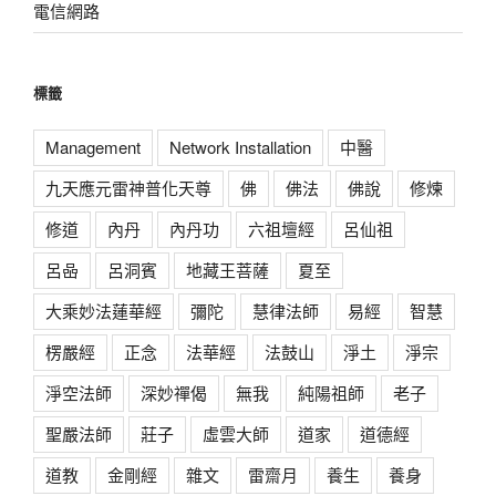
電信網路
標籤
Management
Network Installation
中醫
九天應元雷神普化天尊
佛
佛法
佛說
修煉
修道
內丹
內丹功
六祖壇經
呂仙祖
呂喦
呂洞賓
地藏王菩薩
夏至
大乘妙法蓮華經
彌陀
慧律法師
易經
智慧
楞嚴經
正念
法華經
法鼓山
淨土
淨宗
淨空法師
深妙禪偈
無我
純陽祖師
老子
聖嚴法師
莊子
虛雲大師
道家
道德經
道教
金剛經
雜文
雷齋月
養生
養身