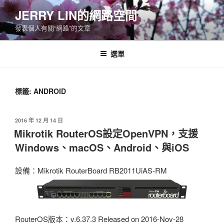
跳
JERRY LIN的網路空間
至
發表個人有關“網路”的文章
主
要
內
選單
容
標籤:
ANDROID
發
2016 年 12 月 14 日
佈
Mikrotik RouterOS設定OpenVPN，支援
於
Windows、macOS、Android、與iOS
設備：Mikrotik RouterBoard RB2011UiAS-RM
RouterOS版本：v.6.37.3 Released on 2016-Nov-28