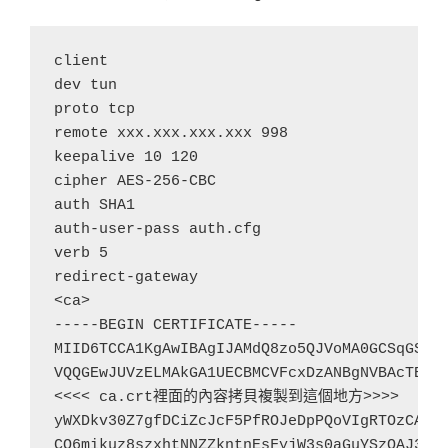
client

dev tun

proto tcp

remote xxx.xxx.xxx.xxx 998

keepalive 10 120

cipher AES-256-CBC

auth SHA1

auth-user-pass auth.cfg

verb 5

redirect-gateway

<ca>

-----BEGIN CERTIFICATE-----

MIID6TCCA1KgAwIBAgIJAMdQ8zo5QJVoMA0GCSqGSIb3
VQQGEwJUVzELMAkGA1UECBMCVFcxDzANBgNVBAcTBlRh
<<<< ca.crt裡面的內容拷貝複製到這個地方>>>>

yWXDkv30Z7gfDCiZcJcF5PfROJeDpPQoVIgRTOzCAz8N
CO6mikuz8szxhtNNZZkntnEsFyjW3s0aGuYSzQAJ3Rp2