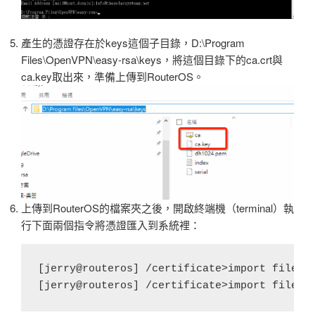
產生的憑證存在於keys這個子目錄，D:\Program
Files\OpenVPN\easy-rsa\keys，將這個目錄下的ca.crt與
ca.key取出來，準備上傳到RouterOS。
上傳到RouterOS的檔案夾之後，開啟終端機（terminal）執
行下面兩個指令將憑證匯入到系統裡：
[jerry@routeros] /certificate>import file=ca
[jerry@routeros] /certificate>import file=c