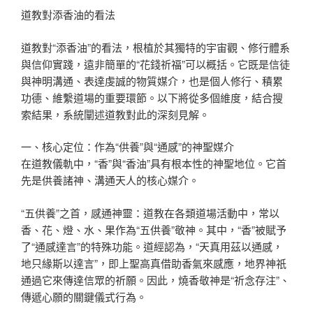
道教對添香油的看法
道教對“添香油”的看法，根植於其獨特的宇宙觀、修行體系
與信仰實踐，遠非簡單的“花錢祈福”可以概括。它既是信徒
與神明溝通、表達虔誠的物質媒介，也是個人修行、積累
功德、維繫道場的重要環節。以下將從多個維度，結合搜
索結果，系統闡述道教對此的深刻見解。
一、核心定位：作為“供養”與“通感”的神聖媒介
在道教儀軌中，“香”與“香油”具有根本性的神聖地位。它首
先是供養諸神、溝通天人的核心媒介。
“五供養”之首，感通神靈：道教在各類道場活動中，常以
香、花、燈、水、果作為“五供養”敬神。其中，“香”被賦予
了“通感達言”的特殊功能。道經認為，“天真用茲以通感，
地只緣斯以達言”，即上聖高真借助香氣來感應，地界神祇
通過它來傳達信眾的祈願。因此，燒香敬神是“祈念存注”、
傳遞心願的關鍵儀式行為。