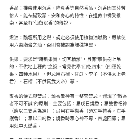
香品：推崇使用沉香、降真香等自然香品。沉香因其芬芳
怡人、能祛穢致潔、安和身心的特性，在道教中備受推
崇，甚至有“仙留沉香”的傳說。
燈油：醮壇所用之燈，規定必須使用植物油燃點，嚴禁使
用六畜脂膏之油，否則會被認為觸穢神靈。
供果：要求是“時新果實，切宜精潔”，且有“寧供樹上吊
的，不供地上種的”之說。常見供奉“四乾四水”（四種乾
果、四種水果），但忌用石榴、甘蔗、李子（不供太上老
君）、石榴（不供真武大帝）等。
敬香的儀式與禁忌：燒香敬神有一整套禁忌，體現了“敬香
者不可不誠”的原則。主要包括：忌戊日燒香；忌雙香祀神
（應以三支香為准）；忌用右手撚香（須左手持香，右手
護香）；忌以口叼香；燒香時忌心神不專、四處回顧；忌
用灶中火燃香。