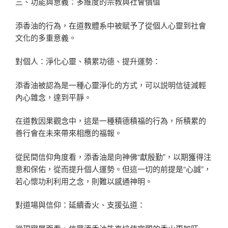
三、功能與意義：多維度的宗教與社會價值
添香油的行為，在道教體系中被賦予了從個人心靈到社會
文化的多重意義。
對個人：淨化心靈、積累功德、提升運勢：
添香油被認為是一種心靈淨化的方式，可以説明信徒減輕
內心雜念，達到平靜。
在道教因果觀念中，這是一種積德積福的行為，所積累的
善行會在未來帶來相應的福報。
從民間信仰角度看，添香油是向神佛“獻殷勤”，以期獲得注
意和保佑，從而提升個人運勢。但這一切的前提是“心誠”，
若心懷功利利用之念，則難以感通神明。
對道場與信仰：延續香火、支援弘道：