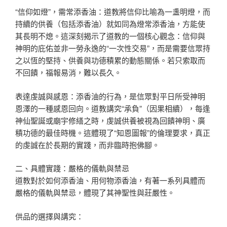
“信仰如燈”，需常添香油：道教將信仰比喻為一盞明燈，而
持續的供養（包括添香油）就如同為燈常添香油，方能使
其長明不熄。這深刻揭示了道教的一個核心觀念：信仰與
神明的庇佑並非一勞永逸的“一次性交易”，而是需要信眾持
之以恆的堅持、供養與功德積累的動態關係。若只索取而
不回饋，福報易消，難以長久。
表達虔誠與感恩：添香油的行為，是信眾對平日所受神明
恩澤的一種感恩回向。道教講究“承負”（因果相續），每逢
神仙聖誕或廟宇修繕之時，虔誠供養被視為回饋神明、廣
積功德的最佳時機。這體現了“知恩圖報”的倫理要求，真正
的虔誠在於長期的實踐，而非臨時抱佛腳。
二、具體實踐：嚴格的儀軌與禁忌
道教對於如何添香油、用何物添香油，有著一系列具體而
嚴格的儀軌與禁忌，體現了其神聖性與莊嚴性。
供品的選擇與講究：