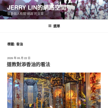
跳
JERRY LIN的網路空間
至
發表個人有關“網路”的文章
主
要
內
選單
容
標籤:
香油
發
2026 年 05 月 22 日
佈
道教對添香油的看法
於