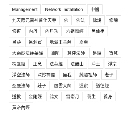
Management
Network Installation
中醫
九天應元雷神普化天尊
佛
佛法
佛說
修煉
修道
內丹
內丹功
六祖壇經
呂仙祖
呂喦
呂洞賓
地藏王菩薩
夏至
大乘妙法蓮華經
彌陀
慧律法師
易經
智慧
楞嚴經
正念
法華經
法鼓山
淨土
淨宗
淨空法師
深妙禪偈
無我
純陽祖師
老子
聖嚴法師
莊子
虛雲大師
道家
道德經
道教
金剛經
雜文
雷齋月
養生
養身
黃帝內經