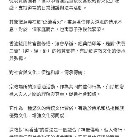
從現實層面看，信眾添香油能直接使宮觀的香火更加旺
盛，支持道場的日常維護與法事活動。
其象徵意義在於“延續香火”，寓意著信仰與道脈的傳承不
息，對於一個家庭而言，也寓意子孫後代繁榮。
香油錢用於宮觀修繕、法會舉辦、經典助印等，是對“供養
三寶”（道、經、師）的物質支持，有助於道教文化的傳承
與弘揚。
對社會與文化：促進和諧、傳承傳統：
宗教場所的添香油活動，作為共同的信仰行為，有助於增
進人與人之間的理解與尊重，促進社會和諧。
它作為一種悠久的傳統文化習俗，有助於傳承和弘揚民族
優秀文化，增強文化認同感。
道教對“添香油”的看法是一個融合了神聖儀軌、個人修行、
倫理責任與社會功能的複合體系。它既是信徒與神明溝