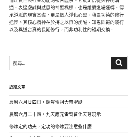
通、表達虔誠與感恩的神聖橋樑，也是維繫道場運轉、傳
承道脈的現實基礎，更是個人淨化心靈、積累功德的修行
途徑。其核心精神在於持之以恆的虔誠、知恩圖報的踐行
以及與道合真的長期修行，而非功利性的短期交換。
搜
搜
尋
尋
關
鍵
近期文章
字:
農曆六月廿四日，慶賀雷祖大帝聖誕
農曆六月二十四，九天應元雷聲普化天尊現示
修煉定的功夫，定功的修煉要注意些什麼