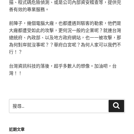
描、程式碼危險偵測、或是公司內部資安稽查等，提供完
善有效的專業服務。
前陣子，幾個電腦大廠，也都遭遇到駭客的勒索，他們是
大廠都遭受如此的攻擊，更何況一般的企業呢？就連台灣
總統府、內政部、以及地方政府網站，也一一被攻擊，那
為何對岸就沒事呢？？華府白宮呢？為何人家可以我們不
行！？
台灣資訊科技的落後，超乎多數人的想像。加油吧，台
灣！！
搜
搜
尋
尋
關
鍵
近期文章
字: