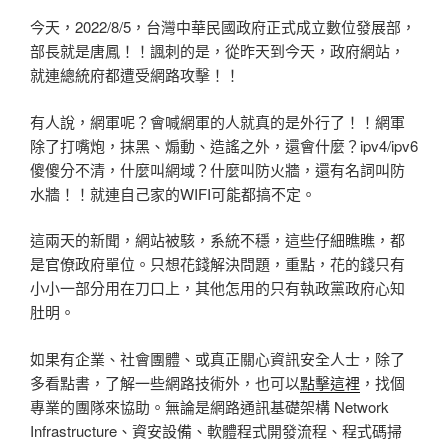
今天，2022/8/5，台灣中華民國政府正式成立數位發展部，
部長就是唐鳳！！諷刺的是，從昨天到今天，政府網站，
就連總統府都遭受網路攻擊！！
有人說，網軍呢？會喊網軍的人就真的是外行了！！網軍
除了打嘴炮，抹黑、煽動、造謠之外，還會什麼？ipv4/ipv6
傻傻分不清，什麼叫網域？什麼叫防火牆，還有名詞叫防
水牆！！就連自己家的WIFI可能都搞不定。
這兩天的新聞，網站被駭，系統不穩，這些仔細瞧瞧，都
是官僚政府單位。只想花錢解決問題，重點，花的錢只有
小小一部分用在刀口上，其他怎用的只有執政黨政府心知
肚明。
如果有企業、社會團體、或真正關心資訊安全人士，除了
多看點書，了解一些網路技術外，也可以
點擊這裡
，找個
專業的團隊來協助。無論是網路通訊基礎架構 Network
Infrastructure、資安設備、軟體程式開發流程、程式碼掃