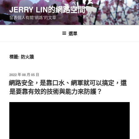
跳
JERRY LIN的網路空間
至
發表個人有關“網路”的文章
主
要
內
選單
容
標籤:
防火牆
發
2022 年 08 月 05 日
佈
網路安全，是靠口水、網軍就可以搞定，還
於
是要靠有效的技術與能力來防護？