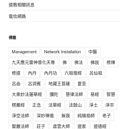
道教相關訊息
電信網路
標籤
Management
Network Installation
中醫
九天應元雷神普化天尊
佛
佛法
佛說
修煉
修道
內丹
內丹功
六祖壇經
呂仙祖
呂喦
呂洞賓
地藏王菩薩
夏至
大乘妙法蓮華經
彌陀
慧律法師
易經
智慧
楞嚴經
正念
法華經
法鼓山
淨土
淨宗
淨空法師
深妙禪偈
無我
純陽祖師
老子
聖嚴法師
莊子
虛雲大師
道家
道德經