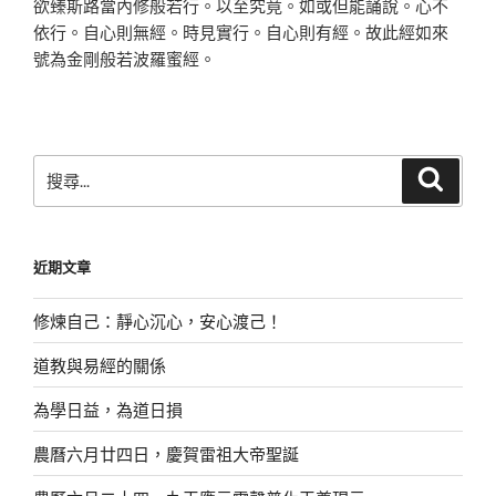
欲臻斯路當內修般若行。以至究竟。如或但
能誦說。心不
依行。自心則無經。時見實行。自心則有經。故此經如
來
號為金剛般若波羅蜜經。
搜
搜
尋
尋
關
鍵
近期文章
字:
修煉自己：靜心沉心，安心渡己！
道教與易經的關係
為學日益，為道日損
農曆六月廿四日，慶賀雷祖大帝聖誕