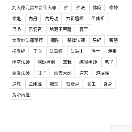
九天應元雷神普化天尊
佛
佛法
佛說
修煉
修道
內丹
內丹功
六祖壇經
呂仙祖
呂喦
呂洞賓
地藏王菩薩
夏至
大乘妙法蓮華經
彌陀
慧律法師
易經
智慧
楞嚴經
正念
法華經
法鼓山
淨土
淨宗
淨空法師
深妙禪偈
無我
純陽祖師
老子
聖嚴法師
莊子
虛雲大師
道家
道德經
道教
金剛經
雜文
雷齋月
養生
養身
黃帝內經