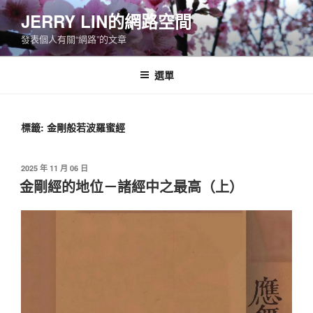
跳
JERRY LIN的網路空間
至
發表個人有關“網路”的文章
主
要
內
選單
容
標籤:
金剛般若波羅蜜經
發
2025 年 11 月 06 日
佈
金剛經的地位－諸經中之最高（上）
於