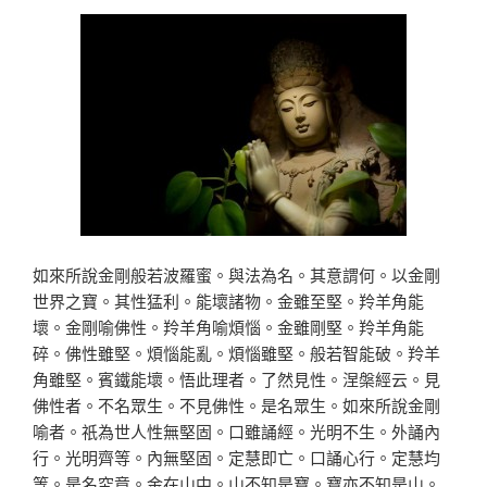
如來所說金剛般若波羅蜜。與法為名。其意謂何。以金剛
世界之寶。
其性猛利。能壞諸物。金雖至堅。羚羊角能
壞。金剛喻佛性。羚羊角
喻煩惱。金雖剛堅。羚羊角能
碎。佛性雖堅。煩惱能亂。煩惱雖堅。
般若智能破。羚羊
角雖堅。賓鐵能壞。悟此理者。了然見性。涅槃經
云。見
佛性者。不名眾生。不見佛性。是名眾生。如來所說金剛
喻者
。祇為世人性無堅固。口雖誦經。光明不生。外誦內
行。光明齊等。
內無堅固。定慧即亡。口誦心行。定慧均
等。是名究竟。金在山中。
山不知是寶。寶亦不知是山。