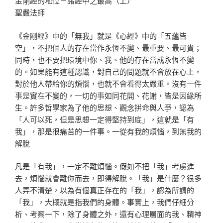
金剛經的地位－諸經中之最高（上）
聖嚴法師
《金剛經》中的「無我」就是《心經》中的「五蘊皆
空」，不把個人的存在當作永恆不變、最重要、最可貴；
同時，也不要把環境中你、我、他的存在當成永恆不變
的。如果能有這種認識，對自己的問題就不會放在心上，
對於他人帶給你的煩惱，也就不會看得太嚴重。沒有一件
事是實在不變的，一切的事如同花開、花謝，皆是因緣所
生。許多哲學家為了他的思想、觀念拼命與人爭，認為
「人可以死，但是思想一定得堅持到底」，這就是「有
我」，那是很痛苦的一件事。一從有我的煩惱，到無我的
解脫
凡是「有我」，一定不離煩惱。假如不把「我」考慮進
去，煩惱就會離你而去，即得解脫。「我」是什麼？很多
人弄不清楚，以為有個真正存在的「我」，認為所謂的
「我」，大概就是指我們的身體。事實上，我們仔細分
析、考察一下，除了身體之外，還有心理層面的我、精神