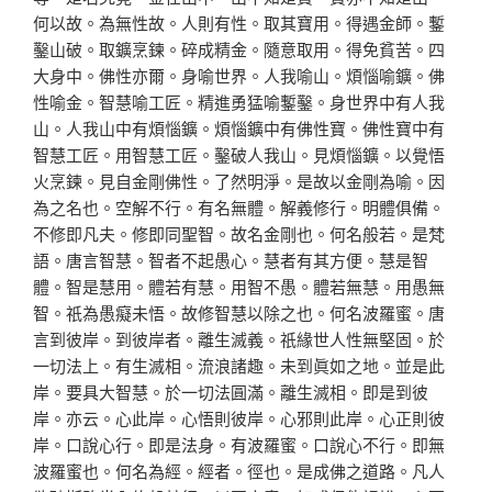
何以故。為無性故。人則有性。取其寶
用。得遇金師。鏨
鑿山破。取鑛烹鍊。碎成精金。隨意取用。得免貧
苦。四
大身中。佛性亦爾。身喻世界。人我喻山。煩惱喻鑛。佛
性喻
金。智慧喻工匠。精進勇猛喻鏨鑿。身世界中有人我
山。人我山中有
煩惱鑛。煩惱鑛中有佛性寶。佛性寶中有
智慧工匠。用智慧工匠。鑿
破人我山。見煩惱鑛。以覺悟
火烹鍊。見自金剛佛性。了然明淨。是
故以金剛為喻。因
為之名也。空解不行。有名無體。解義修行。明體
俱備。
不修即凡夫。修即同聖智。故名金剛也。何名般若。是梵
語。
唐言智慧。智者不起愚心。慧者有其方便。慧是智
體。智是慧用。體
若有慧。用智不愚。體若無慧。用愚無
智。祇為愚癡未悟。故修智慧
以除之也。何名波羅蜜。唐
言到彼岸。到彼岸者。離生滅義。祇緣世
人性無堅固。於
一切法上。有生滅相。流浪諸趣。未到眞如之地。並
是此
岸。要具大智慧。於一切法圓滿。離生滅相。即是到彼
岸。亦云
。心此岸。心悟則彼岸。心邪則此岸。心正則彼
岸。口說心行。即是
法身。有波羅蜜。口說心不行。即無
波羅蜜也。何名為經。經者。徑
也。是成佛之道路。凡人