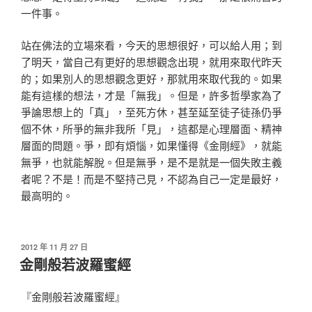
一件事。
站在佛法的立場來看，今天的思想很好，可以給人用；到
了明天，當自己有更好的思想觀念出現，就用來取代昨天
的；如果別人的思想觀念更好，那就用來取代我的。如果
能有這樣的想法，才是「無我」。但是，許多哲學家為了
爭論思想上的「真」，至死方休，甚至延至徒子徒孫仍爭
個不休，所爭的無非我所「見」，這都是心理層面、精神
層面的問題。爭，即有煩惱，如果懂得《金剛經》，就能
無爭，也就能解脫。但是無爭，是不是就是一個失敗主義
者呢？不是！而是不堅持己見，不認為自己一定是最好，
最高明的。
發
2012 年 11 月 27 日
佈
金剛般若波羅蜜經
於
『金剛般若波羅蜜經』