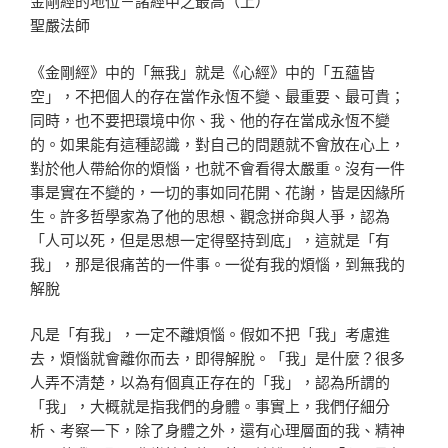
金剛經的地位－諸經中之最高（上）
聖嚴法師
《金剛經》中的「無我」就是《心經》中的「五蘊皆
空」，不把個人的存在當作永恆不變、最重要、最可貴；
同時，也不要把環境中你、我、他的存在當成永恆不變
的。如果能有這種認識，對自己的問題就不會放在心上，
對於他人帶給你的煩惱，也就不會看得太嚴重。沒有一件
事是實在不變的，一切的事如同花開、花謝，皆是因緣所
生。許多哲學家為了他的思想、觀念拼命與人爭，認為
「人可以死，但是思想一定得堅持到底」，這就是「有
我」，那是很痛苦的一件事。一從有我的煩惱，到無我的
解脫
凡是「有我」，一定不離煩惱。假如不把「我」考慮進
去，煩惱就會離你而去，即得解脫。「我」是什麼？很多
人弄不清楚，以為有個真正存在的「我」，認為所謂的
「我」，大概就是指我們的身體。事實上，我們仔細分
析、考察一下，除了身體之外，還有心理層面的我、精神