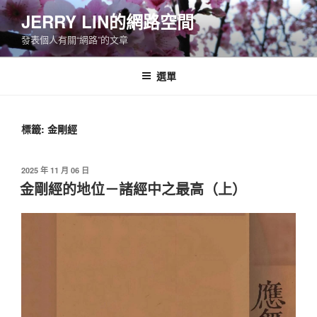
跳
JERRY LIN的網路空間
至
發表個人有關“網路”的文章
主
要
內
選單
容
標籤:
金剛經
發
2025 年 11 月 06 日
佈
金剛經的地位－諸經中之最高（上）
於