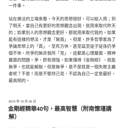
一件事。
站在佛法的立場來看，今天的思想很好，可以給人用；到
了明天，當自己有更好的思想觀念出現，就用來取代昨天
的；如果別人的思想觀念更好，那就用來取代我的。如果
能有這樣的想法，才是「無我」。但是，許多哲學家為了
爭論思想上的「真」，至死方休，甚至延至徒子徒孫仍爭
個不休，所爭的無非我所「見」，這都是心理層面、精神
層面的問題。爭，即有煩惱，如果懂得《金剛經》，就能
無爭，也就能解脫。但是無爭，是不是就是一個失敗主義
者呢？不是！而是不堅持己見，不認為自己一定是最好，
最高明的。
發
2015 年 10 月 26 日
佈
金剛經精華40句，最高智慧（附南懷瑾講
於
解）