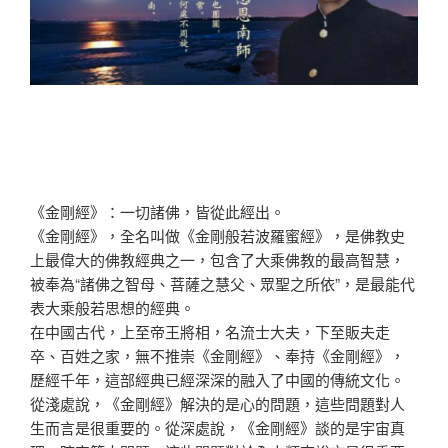
《金剛經》：一切諸佛，皆從此經出。
《金剛經》，全名叫做《金剛般若波羅蜜經》，是佛教史
上最偉大的佛教經典之一，包含了大乘佛教的最高智慧，
被奉為“諸佛之智母、菩薩之慧父、眾聖之所依”，是最能代
表大乘般若思想的經典。
在中國古代，上至帝王將相，名流士大夫，下至販夫走
卒、百姓之家，無不推崇《金剛經》、奉持《金剛經》，
歷經千年，這部經典已經深深的融入了中國的傳統文化。
從淺處說，《金剛經》解決的是心的問題，這些問題對人
生而言是很重要的。從深處說，《金剛經》談的是宇宙真