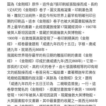
圖為《金剛經》原件，這件由7張印刷紙張黏接而成、長約
1丈6尺的《金剛經》卷子，圖文風格凝重，印刷墨色清
晰，雕刻刀法純熟，是迄今所知世界上最早有明確刊印日
期的印刷品。這本《金剛般》卷子也被大英圖書館稱為世
界上最早的書籍。此經原藏敦煌第17窟藏經洞中，1907年
被英人斯坦因盜買，曾藏於英國倫敦大英博物館。
1900年，在敦煌莫高窟發現了一卷印刷精美的《金剛
經》，經卷最後題有「咸通九年四月十五日」字樣。唐咸
通九年，就是西元868年。
我國和世界現存最早的有日期的雕版印刷的書是《金剛
經》。《金剛經》印成於唐咸通九年(西元868年)。它是一
部長約1丈6尺、高約1尺的卷子，由七張面積相等的印有經
文的紙黏接而成。卷首另有二幅扇畫，畫著釋迦牟尼佛在
祗樹給孤獨園的說法圖。其餘為《金剛經》全文，題有
「咸通九年四月十五日王玠為 二親敬造普施」一行。這
卷舉世聞名的《金剛經》，原藏甘肅敦煌千佛洞，1899年
發現，1907年被英人斯坦因盜買，現藏倫敦大英博物館。
大英圖書館中文書籍，其中最重要的收藏之一是西元868年