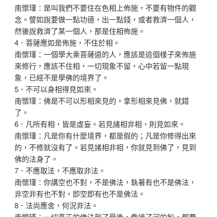
南懷瑾：是叫我們不要住在色相上佈施，不要有物件的觀
念。譬如說要做一點功德，出一點錢，或者救濟一個人，
然後說救濟了某一個人，那是住相佈施。
4．菩薩應如是佈施，不住於相。
南懷瑾：一個學大乘菩薩道的人，應該是這個樣子來佈施
來修行，應該不住相，一切現象不留，心中若留一點現
象，已經不是學佛的境界了。
5．不可以身相得見如來。
南懷瑾：佛是不可以形相來見的，拿形相來見佛，就錯
了。
6．凡所有相，皆是虛妄。若見諸相非相，則見如來。
南懷瑾：凡是你有什麼境界，都是假的；凡是你修得出來
的，不修就沒有了。若見諸相非相，你就見到佛了，見到
佛的法身了。
7．不應取法，不應取非法。
南懷瑾：你講空也不對，不是佛法，執著有也不是佛法，
非空非有也不對，即空即有也不是佛法。
8．法尚應舍，何況非法。
南懷瑾：一切真正的佛法到了最後，像過了河的船，都要