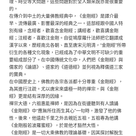
理、時空等大問題，這些問題對於全人類來說亦是很重要
的。
在傳介到中土的大量佛教經典中，《金剛經》是譯介最
早、流傳最廣、影響最深的經典之一。這部經跟中國人特
別有緣，念經者，歡喜念金剛經；講經者，歡喜講金剛
經；注經者，喜歡注金剛。自從鳩摩羅什法師把它翻譯成
漢字以來，歷經南北各朝、直至唐宋元明清，“金剛經”所帶
衍生的各種文化現象，已經成為了中華文明不可缺少的重
要組成部分了。在中國傳統文化中，人們把《金剛經》與
儒家的《論語》、道家的《道德經》並列視為釋儒道三家
的寶典。
在中國歷史上，佛教的各宗各派都十分尊重《金剛經》，
為其進行注疏。尤以唐宋來盛極一時的禪宗，與《金剛
經》更是結有深厚的因緣。
禪宗大德，六祖惠能禪師，是因為在街邊聽到有人讀誦
《金剛經》中“應無所住而生其心”一句時，激發了他的佛
性，後來，他遠赴千里之外去親近五祖，五祖專為他講
《金剛般若波羅蜜經》，於是他才豁然大悟。
《金剛經》是一切大乘佛教的理論基礎，因其探討解脫生