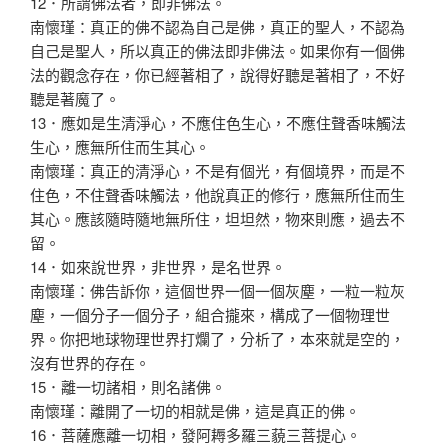
12．所謂佛法者，即非佛法。
南懷瑾：真正的佛不認為自己是佛，真正的聖人，不認為
自己是聖人，所以真正的佛法即非佛法。如果你有一個佛
法的觀念存在，你已經著相了，說得好聽是著相了，不好
聽是著魔了。
13．應如是生清淨心，不應住色生心，不應住聲香味觸法
生心，應無所住而生其心。
南懷瑾：真正的清淨心，不是有個光，有個境界，而是不
住色，不住聲香味觸法，他說真正的修行，應無所住而生
其心。應該隨時隨地無所住，坦坦然，物來則應，過去不
留。
14．如來說世界，非世界，是名世界。
南懷瑾：佛告訴你，這個世界一個一個灰塵，一粒一粒灰
塵，一個分子一個分子，組合攏來，構成了一個物理世
界。你把地球物理世界打爛了，分析了，本來就是空的，
沒有世界的存在。
15．離一切諸相，則名諸佛。
南懷瑾：離開了一切的相就是佛，這是真正的佛。
16．菩薩應離一切相，發阿耨多羅三藐三菩提心。