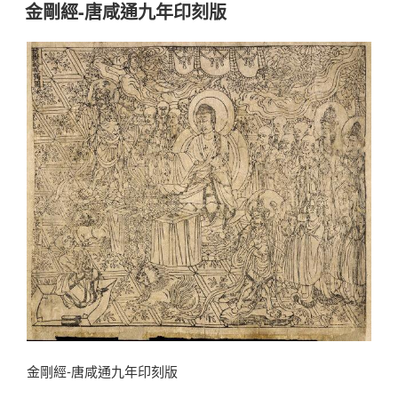
佈
金剛經-唐咸通九年印刻版
於
金剛經-唐咸通九年印刻版