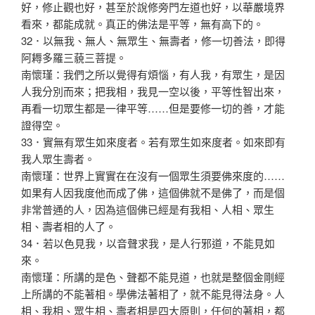
好，修止觀也好，甚至於說修旁門左道也好，以華嚴境界
看來，都能成就。真正的佛法是平等，無有高下的。
32．以無我、無人、無眾生、無壽者，修一切善法，即得
阿耨多羅三藐三菩提。
南懷瑾：我們之所以覺得有煩惱，有人我，有眾生，是因
人我分別而來；把我相，我見一空以後，平等性智出來，
再看一切眾生都是一律平等……但是要修一切的善，才能
證得空。
33．實無有眾生如來度者。若有眾生如來度者。如來即有
我人眾生壽者。
南懷瑾：世界上實實在在沒有一個眾生須要佛來度的……
如果有人因我度他而成了佛，這個佛就不是佛了，而是個
非常普通的人，因為這個佛已經是有我相、人相、眾生
相、壽者相的人了。
34．若以色見我，以音聲求我，是人行邪道，不能見如
來。
南懷瑾：所講的是色、聲都不能見道，也就是整個金剛經
上所講的不能著相。學佛法著相了，就不能見得法身。人
相、我相、眾生相、壽者相是四大原則，任何的著相，都