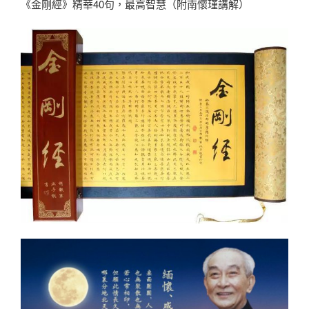
《金剛經》精華40句，最高智慧（附南懷瑾講解）