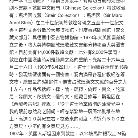
的一本《金剛經》，堪稱世界最早、有確切日期的完整印
刷本書籍。該館中文部門（Chinese Collection）特殊收藏
有：斯坦因收藏（Stein Collection）：斯坦因（Sir Marc
Aurel Stein）在二十世紀初於敦煌發現之五至十一世紀文
書。這些文書分散於大英博物館、印度事務圖書館（梵文
藏文部分）與德里中亞古物博物館。1973年大英圖書館成
立之後，將大英博物館敦煌收藏文書部分轉移至大英圖書
館。目前共有14,000件敦煌文獻，此外有2,000件漢簡。
敦煌在中國漢唐時期是絲綢之路的重鎮。光緒二十六年五
月二十六日（1900年6月22日），道士王圓籙在清理第16窟
時，發現牆壁後面有一個密室，洞內滿是各種佛教經卷等
文物，總數量約5萬餘件。佛書占敦煌漢文文獻的百分之九
十左右，作品包括經、律、論、疏釋、偽經、贊文、陀羅
尼、發願文、啟請文、懺悔文、經藏目錄等。斯坦因在
《西域考古記》裡說：「從王道士所掌微暗的油燈光中，
我的眼前忽然為之開朗。經卷緊緊地一層層地亂堆在地
上，高達１０英尺左右。據後來的測度，將近有５００立
方英尺。小室約有９英尺見方……」
1907年，英國人斯坦因來到敦煌，以14塊馬蹄銀取走24箱