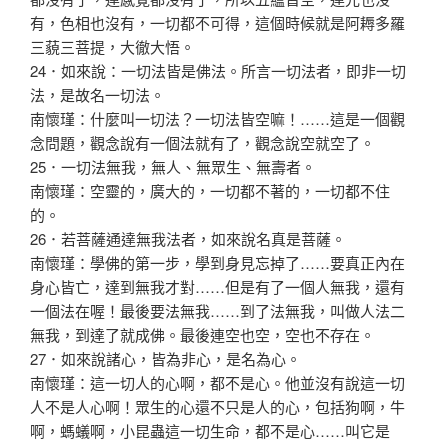
有，色相也沒有，一切都不可得，這個時候就是阿耨多羅
三藐三菩提，大徹大悟。
24．如來說：一切法皆是佛法。所言一切法者，即非一切
法，是故名一切法。
南懷瑾：什麼叫一切法？一切法皆空嘛！……這是一個觀
念問題，觀念說有一個法就有了，觀念說空就空了。
25．一切法無我，無人、無眾生、無壽者。
南懷瑾：空靈的，廣大的，一切都不著的，一切都不住
的。
26．若菩薩通達無我法者，如來說名真是菩薩。
南懷瑾：學佛的第一步，學到身見忘掉了……要真正內在
身心皆亡，達到無我才對……但是有了一個人無我，還有
一個法在喔！最後要法無我……到了法無我，叫做人法二
無我，到達了就成佛。最後連空也空，空也不存在。
27．如來說諸心，皆為非心，是名為心。
南懷瑾：這一切人的心啊，都不是心。他並沒有說這一切
人不是人心啊！眾生的心還不只是人的心，包括狗啊，牛
啊，螞蟻啊，小昆蟲這一切生命，都不是心……叫它是