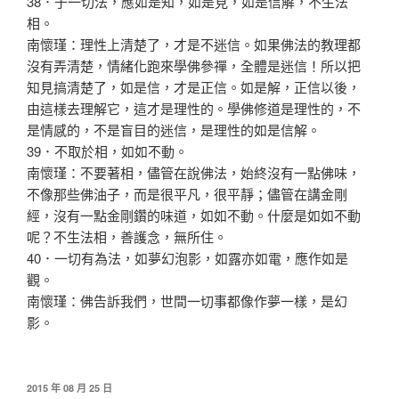
38．于一切法，應如是知，如是見，如是信解，不生法
相。
南懷瑾：理性上清楚了，才是不迷信。如果佛法的教理都
沒有弄清楚，情緒化跑來學佛參禪，全體是迷信！所以把
知見搞清楚了，如是信，才是正信。如是解，正信以後，
由這樣去理解它，這才是理性的。學佛修道是理性的，不
是情感的，不是盲目的迷信，是理性的如是信解。
39．不取於相，如如不動。
南懷瑾：不要著相，儘管在說佛法，始終沒有一點佛味，
不像那些佛油子，而是很平凡，很平靜；儘管在講金剛
經，沒有一點金剛鑽的味道，如如不動。什麼是如如不動
呢？不生法相，善護念，無所住。
40．一切有為法，如夢幻泡影，如露亦如電，應作如是
觀。
南懷瑾：佛告訴我們，世間一切事都像作夢一樣，是幻
影。
發
2015 年 08 月 25 日