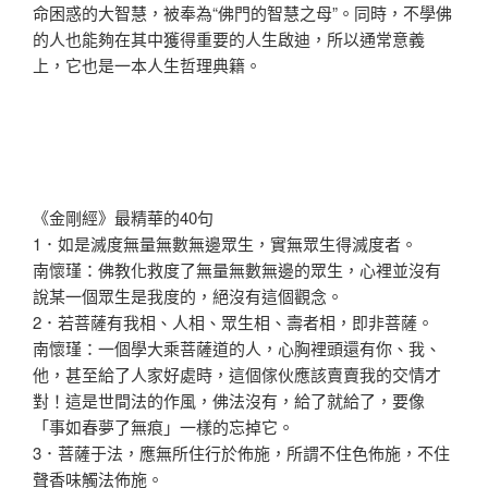
命困惑的大智慧，被奉為“佛門的智慧之母”。同時，不學佛
的人也能夠在其中獲得重要的人生啟迪，所以通常意義
上，它也是一本人生哲理典籍。
《金剛經》最精華的40句
1．如是滅度無量無數無邊眾生，實無眾生得滅度者。
南懷瑾：佛教化救度了無量無數無邊的眾生，心裡並沒有
說某一個眾生是我度的，絕沒有這個觀念。
2．若菩薩有我相、人相、眾生相、壽者相，即非菩薩。
南懷瑾：一個學大乘菩薩道的人，心胸裡頭還有你、我、
他，甚至給了人家好處時，這個傢伙應該賣賣我的交情才
對！這是世間法的作風，佛法沒有，給了就給了，要像
「事如春夢了無痕」一樣的忘掉它。
3．菩薩于法，應無所住行於佈施，所謂不住色佈施，不住
聲香味觸法佈施。