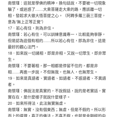
南懷瑾：這就是學佛的精神，換句話說，不要被一切現象
騙了，或迷惑了……大乘菩薩走大乘的路，應該離一切
相，發起求大徹大悟菩提之心。（阿耨多羅三藐三菩提，
意為“無上正等正覺”）
17．若心有住，則為非住。
南懷瑾：若心有住，可以訓練意識專一，比較能夠寧靜，
但是認為這個有相的……所以若心有住，即為非住，這是
最好的觀心法門。
18．如來說一切諸相，即是非相。又說一切眾生，即非眾
生。
南懷瑾：不要著相，那一相都是停留不住的，都是非
相……再進一步說，不但無我，也無人，也無眾生。
19．如來是真語者、實語者、如語者、不誑語者、不異語
者。
南懷瑾：佛說法是真實的，不說假話，說的是老實話，實
實在在，是什麼樣子就說什麼樣子。
20．如來所得法，此法無實無虛。
南懷瑾：無實，沒有個東西；無虛，但是不假的。所以形
而上的道理，真正的佛法，不真不假，也就是金剛經的中