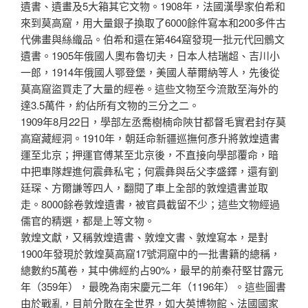
遺書、遺畫及5大箱其它文物。1908年，法國漢學家伯希和
來到莫高窟，用大量銀子換取了6000餘件寫本和200多件古
代佛畫與絲織品。伯希和還在第464窟發現一批元代回鶻文
遺書。1905年俄國人奧布魯切夫，日本人桔瑞超、吉川小
一郎，1914年俄國人鄂登堡，美國人華爾納等人，先後從
莫高窟盜買走了大量的經卷。這些文物至今流散至海外的
達3.5萬件，約佔所有文物的三分之二。
1909年8月22日，學部左丞喬樹楠命陝甘都督毛實君封存莫
高窟藏經洞。1910年，朝廷命新疆巡撫何彥升將敦煌遺書
運至北京；押運官傅某至北京後，不直接向學部覆命，暗
中把車隊趕進何震彝私宅；何震彝與岳父李盛鐸，還有劉
廷琛、方爾謙等四人，翻閱了車上全部的敦煌遺書並取
走。8000餘卷敦煌遺書，被官員截留不少；這些文物經過
儒官的精選，都是上等文物。
敦煌文獻，又稱敦煌遺書、敦煌文書、敦煌寫本，是對
1900年發現於敦煌莫高窟17號洞窟中的一批書籍的總稱，
總數約5萬卷，其中佛經約占90%，最早的前秦苻堅甘露元
年（359年），最晚為南宋慶元二年（1196年）。這些圖書
由於戰亂，目前分散在全世界，如大英博物館、法國國家