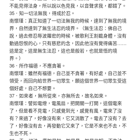
不能見得法身，所以說以色見我，以音聲求我，都錯了。
35．知一切法無我，得成於忍。
南懷瑾：真正知道了一切法無我的時候，達到了無我的境
界，自然達到了無生法忍的境界。（無生法忍：佛自己
說，過去修忍辱波羅密的時候，被歌利王割截身體，沒有
動過怨恨的心，只有慈悲的念，因此他沒有覺得痛苦……
這是定，這是無生法忍，這也是般若，也就是悟的境
界。）
36．所作福德，不應貪著。
南懷瑾：雖然有福德，自己並不貪著，有好處，自己並不
領受，而回向給世界一切眾生，願這個世界一切眾生受這
個好處，自己不想要。
37．如來者，無所從來，亦無所去，故名如來。
南懷瑾：譬如電燈，電風扇，把開關一打開，這個電來
了，但是看不見電，只感覺到光，感覺有風，電來了沒
有？來過了，好像沒有來，它又消散了。電去了沒有？去
了，好像沒有去，再發動它又來了，它是不來也不去，不
生也不死。