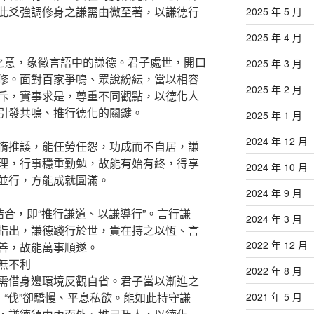
此爻強調修身之謙需由微至著，以謙德行
2025 年 5 月
2025 年 4 月
揚之意，象徵言語中的謙德。君子處世，開口
2025 年 3 月
修。面對百家爭鳴、眾說紛紜，當以相容
2025 年 2 月
斥，實事求是，尊重不同觀點，以德化人
引發共鳴、推行德化的關鍵。
2025 年 1 月
2024 年 12 月
惰推諉，能任勞任怨，功成而不自居，謙
理，行事穩重勤勉，故能有始有終，得享
2024 年 10 月
並行，方能成就圓滿。
2024 年 9 月
結合，即“推行謙道、以謙導行”。言行謙
2024 年 3 月
指出，謙德踐行於世，貴在持之以恆、言
2022 年 12 月
善，故能萬事順遂。
無不利
2022 年 8 月
需借身邊環境反觀自省。君子當以漸進之
；“伐”卻驕慢、平息私欲。能如此持守謙
2021 年 5 月