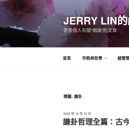
跳
至
JERRY LI
主
要
發表個人有關“網路”的文章
內
容
首頁
宗教與哲學
經營
標籤:
謙卦
發
2025 年 10 月 16 日
佈
謙卦哲理全篇：古
於