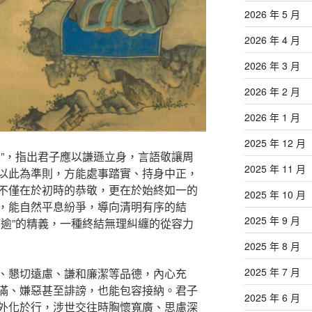
2026 年 5 月
2026 年 4 月
2026 年 3 月
2026 年 2 月
2026 年 1 月
2025 年 12 月
終”，指出君子應以謙遜立身，言語敬讓周
2025 年 11 月
以此為準則，方能處事踏實、持身中正，
不僅在於初時的恭敬，更在於始終如一的
2025 年 10 月
，能自然平息紛爭，導向清明有序的結
2025 年 9 月
可逾”的精義，一種終結無理糾纏的從容力
2025 年 8 月
2025 年 7 月
、懇切遠慮、謙和廉潔等品德，內心充
滿、嫌惡甚至誹謗，也能包容接納。君子
2025 年 6 月
外化於行，涉世交往時胸懷寬廣、思慮深