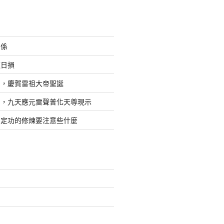
關係
道日損
日，慶賀雷祖大帝聖誕
四，九天應元雷聲普化天尊現示
，定功的修煉要注意些什麼