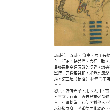
謙卦第十五卦，“謙亨，君子有
全，行為才德兼備、言行一致。
最終達到亨通圓融的境界。謙德
堅持；其從容謙和，如靜水流深
局。這正是《易經》中“卑而不
量。
初六．謙謙君子，用涉大川，吉
人生立身行事，應兼具謙遜恭敬
實，行事恰當。即使面對他人不
以謙道立身，將謙德內化於心、