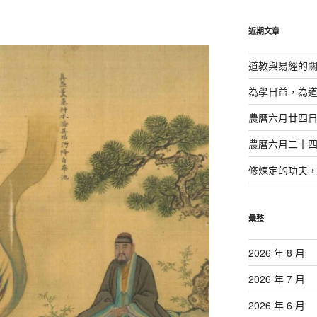
鍵
字:
近期文章
道教與易經的
為學日益，為
農曆六月廿四
農曆六月二十
修煉定的功夫
彙整
2026 年 8 月
2026 年 7 月
2026 年 6 月