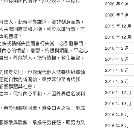
，謙德須由內而外、推己及人，以德化
2020 年 9 月
2020 年 7 月
召眾人。此時宣導謙道，並非刻意而為，
2019 年 12 月
人共鳴回應謙和之德。利於以謙行事，言
重的榜樣。
2018 年 12 月
舌之快或情緒失控而言行失當，必引發爭鬥，
2018 年 2 月
征服內心的憤怒、憂鬱、悔恨與煩亂，平定心
自省，外能導人，德行遠揚，教化無聲。
2017 年 9 月
2017 年 8 月
的修身法則，也對現代個人修養與組織領
德從自我內省開始，逐步延伸至言語修
2017 年 2 月
影響群體與社會：
2016 年 12 月
之本，保持內心平和，不因外界虛名或利
2016 年 10 月
，善於傾聽與回應，避免口舌之禍，形成
2016 年 9 月
服懶散與驕傲，承擔任勞任怨，既努力又
2016 年 8 月