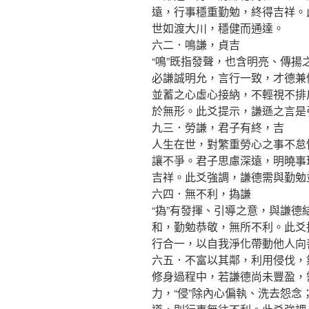
遠，行事穩重勤勉，終得吉祥。
世如渡大川，穩健而通達。
六二．鳴謙，貞吉
“鳴”既指發聲，也含明亮、傳
必謙誠明允，言行一致，才德兼
並蓄之心虛心接納，不輕視不排
於無形。此爻提示，謙遜之言是
九三．勞謙，君子有終，吉
人生在世，對繁重勞心之事不怠
讓不爭。君子思慮深遠，明曉事
吉祥。此爻強調，謙德需與勤勉
六四．無不利，撝謙
“撝”有發揮、引導之意，與謙德
和，勤勉恭敬，無所不利。此爻
行合一，以自我淨化帶動他人向
六五．不富以其鄰，利用侵伐，
修身過程中，若謙德尚未豐盈，
力，“侵”除內心偏執、洗去怨念