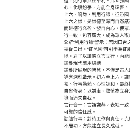
道，則行事無往不利。此爻強調
心，化解紛爭，方能全身遠害。
上六．鳴謙，利用行師，征邑國
上六之謙，是謙德至深而自然感
而是德行充盈、發自內心，使眾
行一致，包容廣大，成為眾人敬
爻辭“利用行師”警示：若因口
禍從口出。“征邑國”可引申為
境。君子以謙德立言立行，內能
謙卦現代應用總結
謙卦所展現的智慧，不僅是古人
導有深刻啟示。初六至上六，謙
養、行事勤勉、心性調和，最終
自省修身：以謙虛、敬慎為立身
祿而迷失自我。
言行合一：言語謙恭，表裡一致
可靠的信任感。
勤勉行事：對待工作與責任，克
不居功，方能建立長久成就。