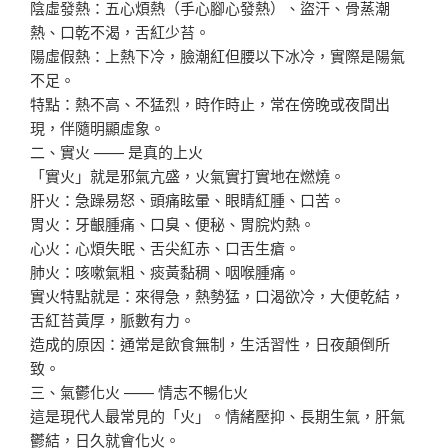
陰虛發熱：五心煩熱（手心腳心發熱）、盜汗、骨蒸潮
熱、口乾不渴，舌紅少苔。
陽虛假熱：上熱下冷，臉潮紅但腰以下冰冷，實際是陽氣
不足。
特點：熱不高、不猛烈，時作時止，常在傍晚或夜間出
現，伴隨明顯虛象。
二、實火 —— 是真的上火
「實火」就是邪氣亢盛，火氣實打實地在燃燒。
肝火：急躁易怒、頭痛眩暈、眼睛紅腫、口苦。
胃火：牙齦腫痛、口臭、便秘、胃脘灼熱。
心火：心煩失眠、舌尖紅赤、口舌生瘡。
肺火：咳嗽氣粗、痰黃黏稠、咽喉腫痛。
實火特點就是：來得急，熱勢猛，口渴欲冷，大便乾結，
舌紅苔黃厚，脈數有力。
造成的原因：通常是飲食無制，生活習性，日夜顛倒所
致。
三、氣鬱化火 —— 情志不暢化火
這是現代人最常見的「火」。情緒壓抑、長期生氣，肝氣
鬱結，日久就會化火。