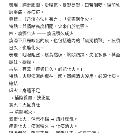
表現：胸脅脹悶、愛嘆氣、暴怒易怒、口苦咽乾、經前乳
房脹痛、長痘痘。
典籍：《丹溪心法》有言：「氣鬱則化火。」
特點：與情緒高度相關，火來自於氣鬱。
四、痰鬱化火 —— 痰濕積久成火
痰濁不只是咳出的痰，也包括體內的「痰濁積聚」。痰積
日久，也能化火。
表現：咽喉阻塞、痰黃黏稠、胸悶煩躁、失眠多夢，甚至
癲狂、癲癇。
古語：有云「痰鬱日久，必能化火。」
特點：火與痰濕糾纏在一起，單純清火沒用，必須化痰。
總結
虛火：身體不足
→ 補陰養血，扶正氣。
實火：火氣真旺
→ 清熱瀉火。
氣鬱化火：情志不暢 → 疏肝理氣。
痰鬱化火：痰濕積久 → 化痰清火。
陽虛假熱：陽氣不足 → 回陽扶正，切忌妄清。