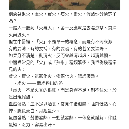
別急著退火，虛火，實火，痰火，鬱火，假熱你分清楚了
嗎？
一般人一聽到「火氣大」，第一反應就是去喝涼茶、買清
火藥退火。
但在中醫裡，「火」不是單一的概念，而是有不同來源。
有的要清，有的要補，有的要疏，有的甚至要溫陽。
如果分不清楚，亂清火，反而會越清越虛、越清越糟。
中醫裡常見的「火」或「熱象」種類繁多，我舉例幾種常
見的火：
虛火、實火、氣鬱化火、痰鬱化火、陽虛假熱。
一、虛火 —— 體虛透出的熱
「虛火」不是火真的很旺，而是身體不足，制不住火，於
是出現假熱。
血虛發熱：血不足以涵養，常見午後潮熱、睡前低熱、心
悸、臉色蒼白、月經量少。
氣虛發熱：勞倦發熱，一動就發熱，一休息就緩解，伴隨
氣短、乏力、容易出汗。