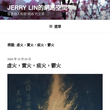
跳
JERRY LIN的網路空間
至
發表個人有關“網路”的文章
主
要
內
選單
容
標籤:
虛火，實火，痰火，鬱火
發
2025 年 10 月 03 日
佈
虛火，實火，痰火，鬱火
於