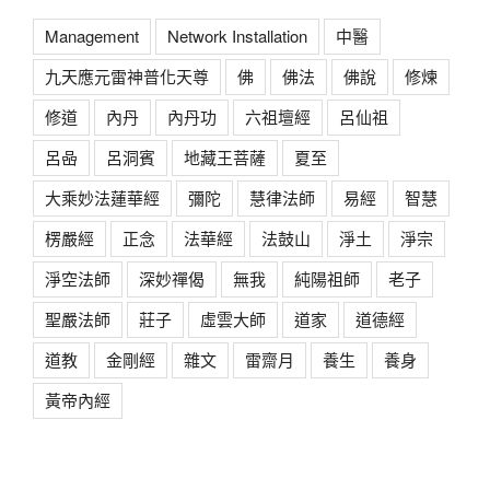
Management
Network Installation
中醫
九天應元雷神普化天尊
佛
佛法
佛說
修煉
修道
內丹
內丹功
六祖壇經
呂仙祖
呂喦
呂洞賓
地藏王菩薩
夏至
大乘妙法蓮華經
彌陀
慧律法師
易經
智慧
楞嚴經
正念
法華經
法鼓山
淨土
淨宗
淨空法師
深妙禪偈
無我
純陽祖師
老子
聖嚴法師
莊子
虛雲大師
道家
道德經
道教
金剛經
雜文
雷齋月
養生
養身
黃帝內經