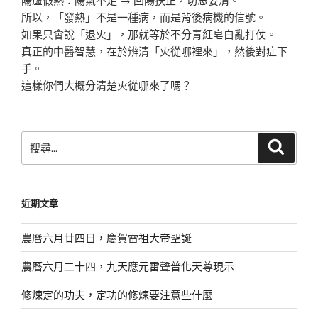
所以，「發熱」不是一種病，而是背後病機的信號。
如果只會說「退火」，那就等於不分青紅皂白亂打仗。
真正的中醫智慧，在於辨清「火從哪裡來」，然後對症下
手。
這樣你們大概分清楚火從哪來了嗎？
搜
搜
尋
尋
關
鍵
近期文章
字:
農曆六月廿四日，慶賀雷祖大帝聖誕
農曆六月二十四，九天應元雷聲普化天尊現示
修煉定的功夫，定功的修煉要注意些什麼