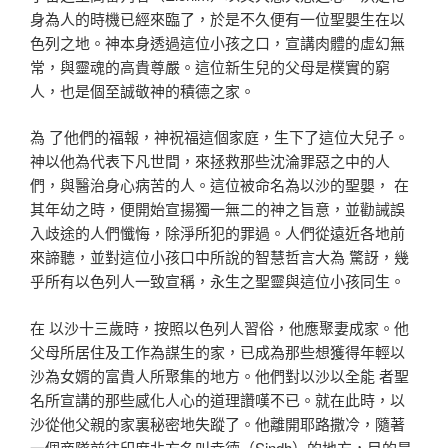
身為人的時機已經來臨了，於是不久便有一位聖嬰生在以
色列之地。神本身透過這位小孩之口，宣講肉體的虛幻無
常，與靈魂的高貴尊嚴。這位新生兒的父母是樸實的窮
人，也是個至誠敬神的積德之家。
為 了他們的福報，神祝福這個家庭，生下了這位大兒子。
神以他為代表下凡世間，來拯救那些沈淪罪惡之中的人
們，與醫治身心病苦的人。這位被命名為以沙的聖嬰， 在
其年幼之時，便開始宣揚獨一無二的神之旨意，並勸誡誤
入歧途的人們懺悔，除淨所犯的罪過。人們從遠近各地前
來諦聽，並對這位小孩口中所說的智慧哲言大為 驚訝，幾
乎所有以色列人一致宣稱，永生之聖靈與這位小孩同生。
在 以沙十三歲時，按照以色列人習俗，他應聚妻成家。他
父母所居住及工作為謀生的家，已成為那些想獲得年輕以
沙為女婿的富貴人所聚集的地方。他們對以沙以全能 者聖
名所宣講的那些感化人心的道理讚嘆不已。就在此時，以
沙從他父親的家裏秘密地失蹤了。他離開耶路撒冷，隨著
一個商隊前往印度北方名叫幸德（Sindh）的地方，目的是