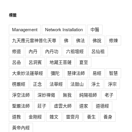
標籤
Management
Network Installation
中醫
九天應元雷神普化天尊
佛
佛法
佛說
修煉
修道
內丹
內丹功
六祖壇經
呂仙祖
呂喦
呂洞賓
地藏王菩薩
夏至
大乘妙法蓮華經
彌陀
慧律法師
易經
智慧
楞嚴經
正念
法華經
法鼓山
淨土
淨宗
淨空法師
深妙禪偈
無我
純陽祖師
老子
聖嚴法師
莊子
虛雲大師
道家
道德經
道教
金剛經
雜文
雷齋月
養生
養身
黃帝內經