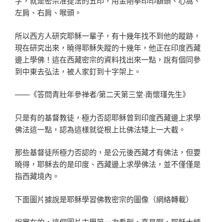
字，就是密宗准提法的五印，用金剛拳印印額頭、心窩、
左肩、右肩、喉頭。
所以西方人研究耶稣一輩子，有十幾年找不到他的蹤跡，
現在研究出來，曉得耶稣失蹤的十幾年，他正在印度西藏
邊上學佛！這在西藏密宗的資料找出來一點，說有個同參
到中東去弘法，被人家釘到十字架上。
——《答問青壯年參禅者/第二天第三堂·南懷瑾先生》
只是有的基督教徒，極力否認耶稣曾到印度西藏邊上求學
佛法這一點，認為這樣就從根上比佛法矮上一大截。
那些基督徒所極力否認的，是公元後西藏才有佛法，但要
曉得，耶稣去的是印度、西藏邊上求學佛法，並不僅僅是
指西藏境內。
下面圖片據說是耶稣學習佛教密宗的圖像（網絡轉載）
說實在的，這個圖片末學第一次看到，真是啊，耶稣大師