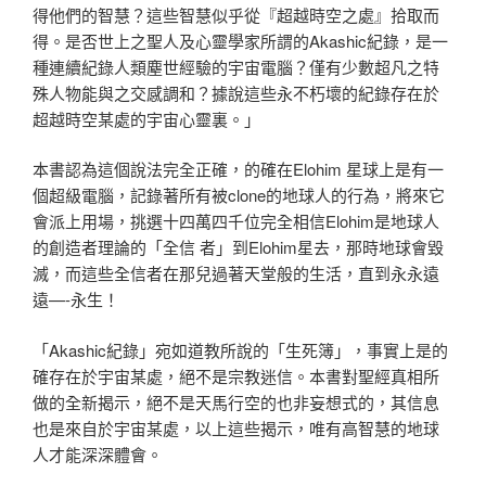
得他們的智慧？這些智慧似乎從『超越時空之處』拾取而
得。是否世上之聖人及心靈學家所謂的Akashic紀錄，是一
種連續紀錄人類塵世經驗的宇宙電腦？僅有少數超凡之特
殊人物能與之交感調和？據說這些永不朽壞的紀錄存在於
超越時空某處的宇宙心靈裏。」
本書認為這個說法完全正確，的確在Elohim 星球上是有一
個超級電腦，記錄著所有被clone的地球人的行為，將來它
會派上用場，挑選十四萬四千位完全相信Elohim是地球人
的創造者理論的「全信 者」到Elohim星去，那時地球會毀
滅，而這些全信者在那兒過著天堂般的生活，直到永永遠
遠—-永生！
「Akashic紀錄」宛如道教所說的「生死簿」，事實上是的
確存在於宇宙某處，絕不是宗教迷信。本書對聖經真相所
做的全新揭示，絕不是天馬行空的也非妄想式的，其信息
也是來自於宇宙某處，以上這些揭示，唯有高智慧的地球
人才能深深體會。