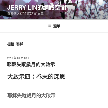
跳
JERRY LIN的網路空間
至
發表個人有關“網路”的文章
主
要
內
選單
容
標籤:
耶穌
發
2015 年 01 月 03 日
佈
耶穌失蹤歲月的大啟示
於
大啟示四：卷末的深思
耶穌失蹤歲月的大啟示