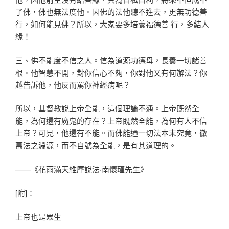
了佛，佛也無法度他。因佛的法他聽不進去，更無功德善
行，如何能見佛？所以，大家要多培養福德善 行，多結人
緣！
三、佛不能度不信之人。信為道源功德母，長養一切諸善
根。他智慧不開，對你信心不夠，你對他又有何辦法？你
越告訴他，他反而罵你神經病呢？
所以，基督教說上帝全能，這個理論不通。上帝既然全
能，為何還有魔鬼的存在？上帝既然全能，為何有人不信
上帝？可見，他還有不能。而佛能通一切法本末究竟，徹
萬法之淵源，而不自號為全能，是有其道理的。
——《花雨滿天維摩說法·南懷瑾先生》
[附]：
上帝也是眾生