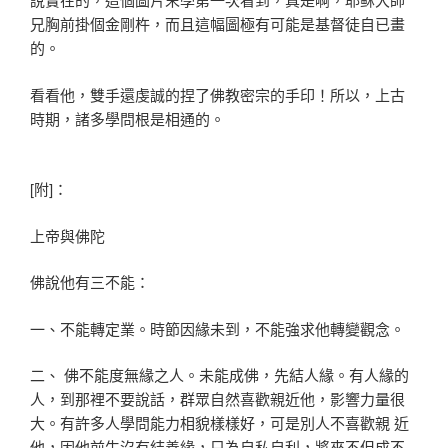
兄胸前掛個金剛杵，而且這幅圖極有可能是基督徒自已畫
的。
看看他，雙手還虔誠的捏了佛教密宗的手印！所以，上古
時期，諸多學問根是相通的。
[附]：
上帝與佛陀
佛說他有三不能：
一、不能轉定業。時節因緣未到，不能強求他轉變觀念。
二、 佛不能度無緣之人。未能成佛，先結人緣。有人緣的
人，到那裡不要說話，群眾自然喜歡親近他，影響力量很
大。有許多人學問能力相貌樣樣好，可是別人不喜歡親 近
他，因他前生沒有結善緣，只為自私自利，將來不但成不