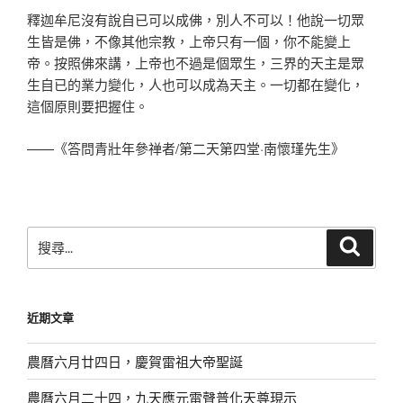
釋迦牟尼沒有說自已可以成佛，別人不可以！他說一切眾
生皆是佛，不像其他宗教，上帝只有一個，你不能變上
帝。按照佛來講，上帝也不過是個眾生，三界的天主是眾
生自已的業力變化，人也可以成為天主。一切都在變化，
這個原則要把握住。
——《答問青壯年參禅者/第二天第四堂·南懷瑾先生》
搜
搜
尋
尋
關
鍵
近期文章
字:
農曆六月廿四日，慶賀雷祖大帝聖誕
農曆六月二十四，九天應元雷聲普化天尊現示