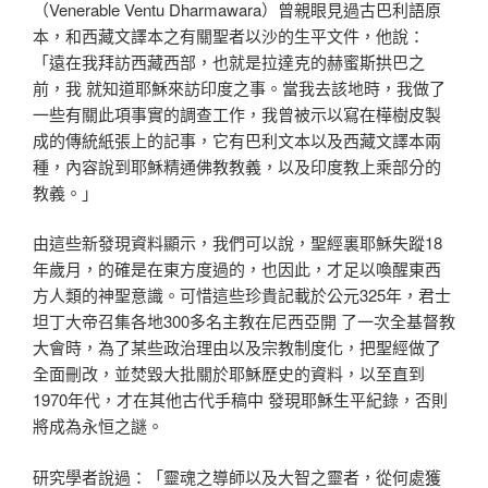
（Venerable Ventu Dharmawara）曾親眼見過古巴利語原
本，和西藏文譯本之有關聖者以沙的生平文件，他說：
「遠在我拜訪西藏西部，也就是拉達克的赫蜜斯拱巴之
前，我 就知道耶穌來訪印度之事。當我去該地時，我做了
一些有關此項事實的調查工作，我曾被示以寫在樺樹皮製
成的傳統紙張上的記事，它有巴利文本以及西藏文譯本兩
種，內容說到耶穌精通佛教教義，以及印度教上乘部分的
教義。」
由這些新發現資料顯示，我們可以說，聖經裏耶穌失蹤18
年歲月，的確是在東方度過的，也因此，才足以喚醒東西
方人類的神聖意識。可惜這些珍貴記載於公元325年，君士
坦丁大帝召集各地300多名主教在尼西亞開 了一次全基督教
大會時，為了某些政治理由以及宗教制度化，把聖經做了
全面刪改，並焚毀大批關於耶穌歷史的資料，以至直到
1970年代，才在其他古代手稿中 發現耶穌生平紀錄，否則
將成為永恒之謎。
研究學者說過：「靈魂之導師以及大智之靈者，從何處獲