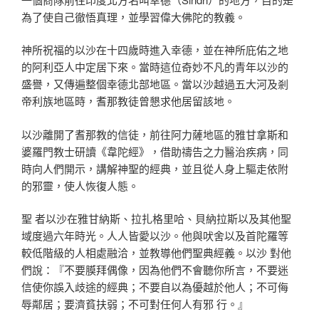
為了使自己徹悟真理，並學習偉大佛陀的教義。
神所祝福的以沙在十四歲時進入幸德，並在神所庇佑之地
的阿利亞人中定居下來。當時這位奇妙不凡的青年以沙的
盛譽，又傳遍整個幸德北部地區。當以沙越過五大河及剎
帝利族地區時，耆那教徒曾懇求他居留該地。
以沙離開了耆那教的信徒，前往阿力薩地區的雅甘拿斯和
婆羅門教士研讀《韋陀經》，借助禱告之力醫治疾病，同
時向人們開示，講解神聖的經典，並且從人身上驅走依附
的邪靈，使人恢復人態。
聖 者以沙在雅甘納斯、拉扎格里哈、貝納拉斯以及其他聖
域度過六年時光。人人皆愛以沙。他與吠舍以及首陀羅等
較低階級的人相處融洽，並教導他們聖典經義。以沙 對他
們說：『不要膜拜偶像，因為他們不會聽你所言，不要迷
信使你誤入歧途的經典；不要自以為優越於他人；不可侮
辱鄰居；要濟貧扶弱；不可對任何人有邪 行。』