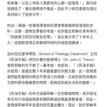
和身量，以及上帝和人喜愛他的心都一起增長。」兩句話
就概括了，實在簡陋得不像話。因此不少研究者都在探討
為何缺少了這些文件。
約20，美國一些聖經學者和科學家根據當時新發現的史
料、古蹟、遺物及學者的考證，初步斷定耶穌在青年時代
「到過東方研究宗教及哲學」，並在東方待了十多年之
久，這個新發現正和聖經所缺的內容能相連接。
加州克拉蒙神學院（School of Theology Claremont）主持
《死海手稿》研究計畫的崔佛博士（Dr. John C. Trevor）
曾對耶穌的生平做了一番考證，他認為：「《死海手稿》
的發現，是最近數十年來最重要的宗教文獻，此一發現使
我們能對聖經的歷史作更深入的探索，尤其對新約與舊約
交替的那段極重要的時間，能夠找到過去沒有的線索。」
《死海手稿》的年代涵蓋耶穌一生的整個時間，其中卻沒
有任何片段或說明是有關耶穌或初期基督教會者，但此一
發現使耶穌早年背景的研究露出曙光。現在，對於耶穌早