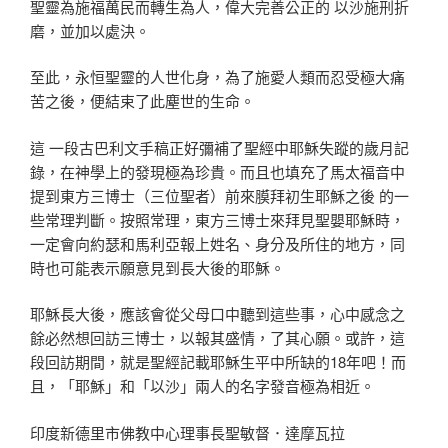
聖靈為施福萬民而轉生為人，偉大完善公正的 以沙施刑折
磨，並加以處決。
至此，永恒聖靈的人世化身，為了施愛人類而忍受極大痛
苦之後，便結束了此塵世的生命。
這 一段古巴利文手稿正好彌補了聖經中耶穌失蹤的歲月記
錄，在神學上的發現極為珍貴。而且也填充了馬太福音中
提到東方三博士（三位聖者）前來膜拜初生耶穌之後 的一
些常理判斷。按照常理，東方三博士來拜見聖嬰耶穌時，
一定會向約瑟和馬利亞報上姓名、身分及所住的地方，同
時也可能表示願意見到長大後的耶穌。
耶穌長大後，應該會從父母口中聽到這些事，心中感念之
餘必然想回訪三博士，以報其盛情，了其心願。或許，這
段回訪期間，就是聖經記載耶穌生平中所缺的18年吧！而
且，「耶穌」和「以沙」兩人的名字發音極為相近。
印度新德里市佛教中心理事長聖敏督．達摩瓦拉