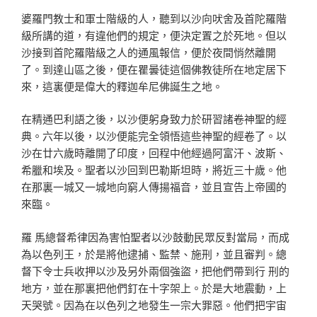
婆羅門教士和軍士階級的人，聽到以沙向吠舍及首陀羅階
級所講的道，有違他們的規定，便決定置之於死地。但以
沙接到首陀羅階級之人的通風報信，便於夜間悄然離開
了。到達山區之後，便在瞿曇徒這個佛教徒所在地定居下
來，這裏便是偉大的釋迦牟尼佛誕生之地。
在精通巴利語之後，以沙便躬身致力於研習諸卷神聖的經
典。六年以後，以沙便能完全領悟這些神聖的經卷了。以
沙在廿六歲時離開了印度，回程中他經過阿富汗、波斯、
希臘和埃及。聖者以沙回到巴勒斯坦時，將近三十歲。他
在那裏一城又一城地向窮人傳揚福音，並且宣告上帝國的
來臨。
羅 馬總督希律因為害怕聖者以沙鼓動民眾反對當局，而成
為以色列王，於是將他逮捕、監禁、施刑，並且審判。總
督下令士兵收押以沙及另外兩個強盜，把他們帶到行 刑的
地方，並在那裏把他們釘在十字架上。於是大地震動，上
天哭號。因為在以色列之地發生一宗大罪惡。他們把宇宙