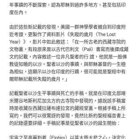
年事蹟的不斷探索，認為耶穌到過許多地方，甚至包括印
度在內。
由於這些新記載的發現，美國一群神學學者親自到印度附
近考證，更製作了資料影片《失蹤的歲月（The Lost
Year）》，影片中如此敘述：「在一所古老的西藏寺院的
文物裏，有段原來是以古代巴利文（Pali）書寫而後譯成藏
文的記載，內容敘述一位非凡聖者的行 誼，他就是一般佛
教徒知曉的以沙。聖者以沙的事蹟，與耶穌基督的一生極
為相似，這顯示以沙在印度的行蹟，很可能就是聖經中有
關耶穌記載所失蹤的歲月。」
記載聖者以沙生平事蹟與死亡的手稿，就是在印度北部喀
米爾谷地斯利尼加北方的古寺院中發現的，據說該手稿當
時是收藏在西藏拉薩布達拉宮的藏經堂裏。根據手稿上所
寫的，我們可以很驚訝的發現，竟然比新約聖經福音書上
的記錄還要詳細。手稿記事是從聖者以沙的誕生開始：
宇宙之至高審判者（Elohim）以其大慈大悲之心，決定化