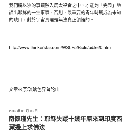
我們將以沙的事蹟融入馬太福音之中，才能夠「完整」地
讀出耶穌的一生事蹟，否則，最重要的青年時期成為未知
的缺口，對於宇宙真理是無法真正領悟的。
http://www.thinkerstar.com/WSLF/2Bible/bible20.htm
文章來原:琉璃色界
普陀山
發
2015 年 01 月 03 日
佈
南懷瑾先生：耶稣失蹤十幾年原來到印度西
於
藏邊上求佛法