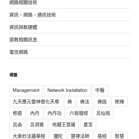
網路相關技術
資訊、網路、通訊技術
資訊與軟硬體
道教相關訊息
電信網路
標籤
Management
Network Installation
中醫
九天應元雷神普化天尊
佛
佛法
佛說
修煉
修道
內丹
內丹功
六祖壇經
呂仙祖
呂喦
呂洞賓
地藏王菩薩
夏至
大乘妙法蓮華經
彌陀
慧律法師
易經
智慧