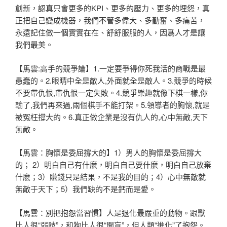
創新，認真只會更多的KPI、更多的壓力、更
多的埋怨，真
正把自己變成機器，我們不管多偉大、多勤奮、多痛苦
，
永遠記住做一個實實在在、舒舒服服的人，因爲人才是讓
我們最美
。
【馬雲:高手的競爭論】1.一定要爭得你死我活的商戰是最
愚蠢的
。2.眼睛中全是敵人,外面就全是敵人。3.競爭的時候
不要帶仇
恨,帶仇恨一定失敗。4.競爭樂趣就像下棋一樣,你
輸了,我們再
來過,兩個棋手不能打架。5.領導者的胸懷,就是
被冤枉撐大的。
6.真正做企業是沒有仇人的,心中無敵,天下
無敵。
【馬雲：胸懷是委屈撐大的】1）男人的胸懷是委屈撐大
的； 2）明白自己有什麽，明白自己要什麽，明白自己放棄
什麽；3）賺
錢只是結果，不是我的目的；4）心中無敵就
無敵于天下；5）我們
缺的不是鈣而是愛。
【馬雲：別把抱怨當習慣】人是退化最嚴重的動物。跟獸
比人很“弱
肢”，和狗比人很“聞盲”，但人類“進化”了抱怨。