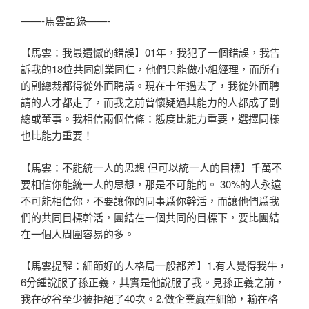
——-馬雲語錄——-
【馬雲：我最遺憾的錯誤】01年，我犯了一個錯誤，我告
訴我的1
8位共同創業同仁，他們只能做小組經理，而所有
的副總裁都得從外面聘請。現在十年過去了，我從外面
聘
請的人才都走了，而我之前曾懷疑過其能力的人都成了副
總或董事
。我相信兩個信條：態度比能力重要，選擇同樣
也比能力重要！
【馬雲：不能統一人的思想 但可以統一人的目標】千萬不
要相信你能統一人的思想，那是不可能
的。 30%的人永遠
不可能相信你，不要讓你的同事爲你幹活，而讓他們
爲我
們的共同目標幹活，團結在一個共同的目標下，要比團結
在一個
人周圍容易的多。
【馬雲提醒：細節好的人格局一般都差】1.有人覺得我牛，
6分鍾
說服了孫正義，其實是他說服了我。見孫正義之前，
我在矽谷至少被
拒絕了40次。2.做企業贏在細節，輸在格