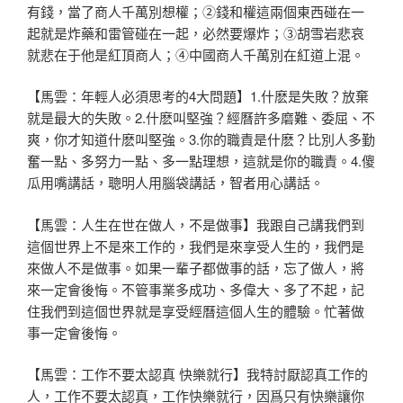
有錢，當了商人千
萬別想權；②錢和權這兩個東西碰在一
起就是炸藥和雷管碰在一起，
必然要爆炸；③胡雪岩悲哀
就悲在于他是紅頂商人；④中國商人千萬
別在紅道上混。
【馬雲：年輕人必須思考的4大問題】1.什麽是失敗？放棄
就是最
大的失敗。2.什麽叫堅強？經曆許多磨難、委屈、不
爽，你才知道
什麽叫堅強。3.你的職責是什麽？比別人多勤
奮一點、多努力一點
、多一點理想，這就是你的職責。4.傻
瓜用嘴講話，聰明人用腦袋
講話，智者用心講話。
【馬雲：人生在世在做人，不是做事】我跟自己講我們到
這個世界上
不是來工作的，我們是來享受人生的，我們是
來做人不是做事。如果
一輩子都做事的話，忘了做人，將
來一定會後悔。不管事業多成功、
多偉大、多了不起，記
住我們到這個世界就是享受經曆這個人生的體
驗。忙著做
事一定會後悔。
【馬雲：工作不要太認真 快樂就行】我特討厭認真工作的
人，工作不要太認真，工作快樂就行
，因爲只有快樂讓你