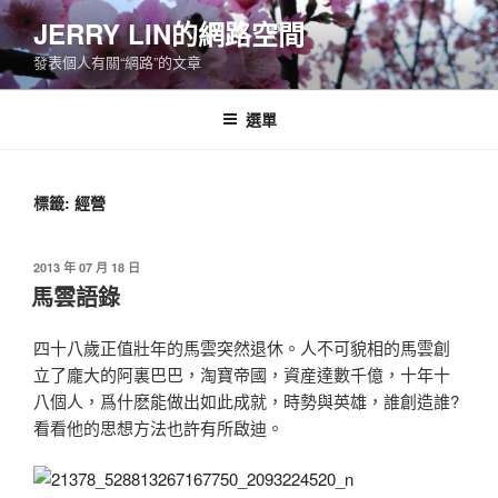
跳
JERRY LIN的網路空間
至
發表個人有關“網路”的文章
主
要
內
選單
容
標籤:
經營
發
2013 年 07 月 18 日
佈
馬雲語錄
於
四十八歲正值壯年的馬雲突然退休。人不可貌相的馬雲創
立了龐大的
阿裏巴巴，淘寶帝國，資産達數千億，十年十
八個人，爲什麽能做出
如此成就，時勢與英雄，誰創造誰?
看看他的思想方法也許有所啟迪。