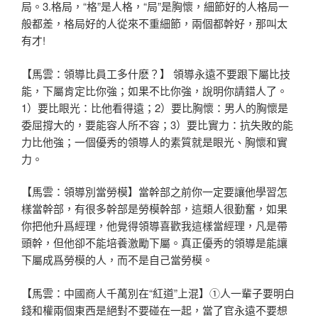
局。3.格局，“格”
是人格，“局”是胸懷，細節好的人格局一
般都差，格局好的人從來
不重細節，兩個都幹好，那叫太
有才!
【馬雲：領導比員工多什麽？】 領導永遠不要跟下屬比技
能，下屬肯定比你強；如果不比你強，說明
你請錯人了。
1）要比眼光：比他看得遠；2）要比胸懷：男人的胸
懷是
委屈撐大的，要能容人所不容；3）要比實力：抗失敗的能
力比
他強；一個優秀的領導人的素質就是眼光、胸懷和實
力。
【馬雲：領導別當勞模】當幹部之前你一定要讓他學習怎
樣當幹部，
有很多幹部是勞模幹部，這類人很勤奮，如果
你把他升爲經理，他覺
得領導喜歡我這樣當經理，凡是帶
頭幹，但他卻不能培養激勵下屬。
真正優秀的領導是能讓
下屬成爲勞模的人，而不是自己當勞模。
【馬雲：中國商人千萬別在“紅道”上混】①人一輩子要明白
錢和權
兩個東西是絕對不要碰在一起，當了官永遠不要想