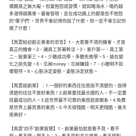
偶爾爲之無大
礙，但當抱怨成習慣，就如喝海水，喝的越
多渴得越厲害。最後發現
，走在成功路上的都是些不抱怨
的“傻子們”。世界不會記得你說了
什麽，但一定不會忘記你
做了什麽！
【馬雲給初創企業者的忠告】1、大家看不清的機會，才是
真正的機
會。2、讓員工笑著幹活。3、客戶第一、員工第
二、股東第三。4
、少聽成功學，多聽失敗學。5、搶在變
化之前先變。6、忘掉mo
ney，忘掉賺錢。7、小聰明不如
傻堅持。8、心態決定姿態，姿
態決定狀態。
【馬雲談創業】：1.一個好的東西往往是說不清楚的，說得
清楚的
往往不是好東西！2.創業要找最合適的人，不一定要
找最成功的人
。3.這世界最不可靠的東西就是關系。4.免費
是世界上最昂貴的
東西。5.今天很殘酷，明天更殘酷，後天
很美好。
【馬雲“四不”創業智慧】1、創業最怕就是看不見，看不
起，看不
懂，跟不上；2、看不見對手在哪裏，看不起對