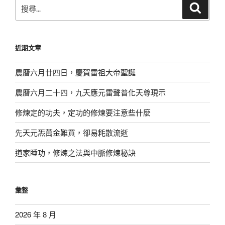
搜
搜
尋
尋
關
鍵
近期文章
字:
農曆六月廿四日，慶賀雷祖大帝聖誕
農曆六月二十四，九天應元雷聲普化天尊現示
修煉定的功夫，定功的修煉要注意些什麼
先天元炁萬金難買，卻易耗散流逝
道家睡功，修煉之法與中脈修煉秘訣
彙整
2026 年 8 月