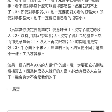
手，看不懂對手爲什
麽可以變得那麽強，然後就跟不上
了；3、即使對手很弱小，也一定
要把對方看的很強大，即
使對手很強大，也不一定要把自己看的很弱
小。
【馬雲當你決定要創業時】便意味著 1、沒有了穩定的收
入；2、沒有了請假的權利；3、沒有了得紅包
的機會。然
而卻更意味著：1、收入不再受限制；2、時間運用更有
效；3、手心向下不求人，想法若不同，結果便不同；選擇
不一樣，
生活才變樣。
如果一個方案有90%的人說“好”的話，我一定要把它扔到垃
圾桶
裏去。因爲這麽多人說好的方案，必然有很多人在做
了，機會肯定不
會是我們的了
— 馬雲