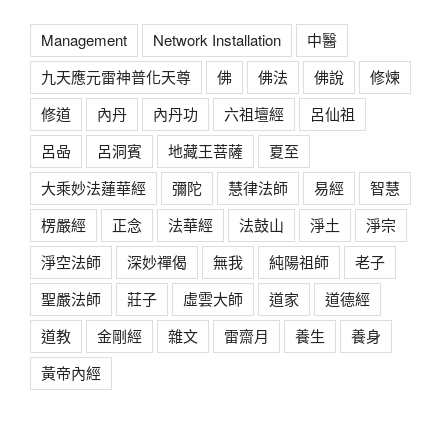
Management
Network Installation
中醫
九天應元雷神普化天尊
佛
佛法
佛說
修煉
修道
內丹
內丹功
六祖壇經
呂仙祖
呂喦
呂洞賓
地藏王菩薩
夏至
大乘妙法蓮華經
彌陀
慧律法師
易經
智慧
楞嚴經
正念
法華經
法鼓山
淨土
淨宗
淨空法師
深妙禪偈
無我
純陽祖師
老子
聖嚴法師
莊子
虛雲大師
道家
道德經
道教
金剛經
雜文
雷齋月
養生
養身
黃帝內經