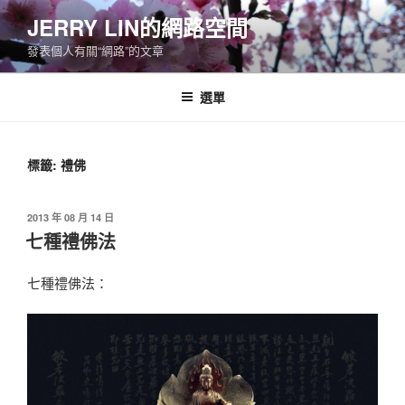
跳
JERRY LIN的網路空間
至
發表個人有關“網路”的文章
主
要
內
選單
容
標籤:
禮佛
發
2013 年 08 月 14 日
佈
七種禮佛法
於
七種禮佛法：