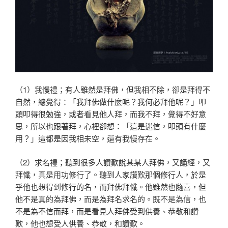
（1）我慢禮；有人雖然是拜佛，但我相不除，卻是拜得不
自然，總覺得：「我拜佛做什麼呢？我何必拜他呢？」叩
頭
叩得很勉強，或者看見他人拜，而我不拜，覺得不好意
思，
所以也跟著拜，心裡卻想：「這是迷信，叩頭有什麼
用？」
這都是因我相未空，還有我慢存在。
（2）求名禮；聽到很多人讚歎說某某人拜佛，又誦經，又
拜懺，真是用功修行了。聽到人家讚歎那個修行人，於是
乎
他也想得到修行的名，而拜佛拜懺。他雖然也隨喜，但
他不
是真的為拜佛，而是為拜名求名的。既不是為信，也
不是為
不信而拜，而是看見人拜佛受到供養、恭敬和讚
歎，他也想
受人供養、恭敬，和讚歎。