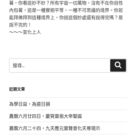
著，你看這妙不妙？所有宇宙一切萬物
，沒有不在你自性
內包著，這是一種實相平等，一種不可思
議的境界。你若
能拜佛拜到這種境界上，你說這個妙處還有
說得完嗎？是
說不完的！
～～～宣化上人
搜
搜
尋
尋
關
鍵
近期文章
字:
為學日益，為道日損
農曆六月廿四日，慶賀雷祖大帝聖誕
農曆六月二十四，九天應元雷聲普化天尊現示