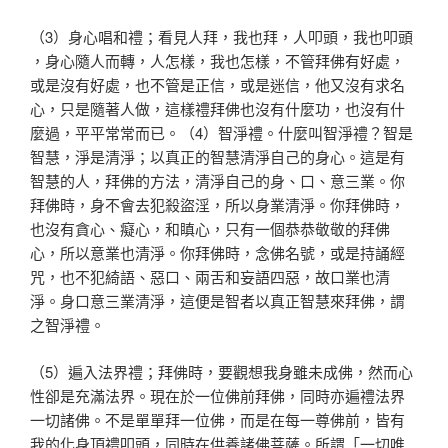
（3）身心唱和禮；看見人拜，我也拜，人叩頭，我也叩頭
，身心隨人而轉，人怎樣，我也怎樣，不管拜佛有好處，
或
是沒有好處，也不管是正信，或是迷信，他又沒有求名
心，
只是隨著人做，這樣禮拜佛也沒有什麼功，也沒有什
麼過，
平平常常而已。（4）智淨禮。什麼叫智淨禮？智是
智慧，
淨是清淨；以真正的智慧清淨自己的身心。這是有
智慧的人
，拜佛的方法，清淨自己的身、口、意三業。你
拜佛時，身
不會去犯殺盜淫，所以身業清淨。你拜佛時，
也沒有貪心、
癡心，和瞋心，只有一個恭恭敬敬的拜佛
心，所以意業也清
淨。你拜佛時，念佛名號，或是持誦經
咒，也不犯綺語、惡
口、兩舌和妄語四惡，故口業也清
淨。身口意三業清淨，這
便是智者以真正智慧來拜佛，謂
之智淨禮。
（5）遍入法界禮；拜佛時，要觀想我身雖未成佛，然而心
性卻是充滿法界。現在於一位佛前拜佛，同時亦遍禮法界
一
切諸佛。不是單單拜一位佛，而是在每一尊佛前，皆有
我的
化身頂禮叩頭，同時在供養諸佛菩薩。所謂「一切唯