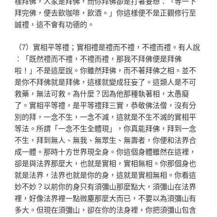
樣拜佛，人家是拜佛，而你拜
佛卻是打著妄想：「等一下
拜完佛，便去飲咖啡，飲酒。」
你這樣便不是正觀修行至
誠禮，這不會有功德的。
（7）實相平等禮；實相禮是禮而不禮，不禮而禮。有人說
：「既然禮而不禮，不禮而禮，那我不拜佛便是拜佛
啦！」
不是這麼說。你雖然拜佛，而不著拜佛之相。並不
是你不拜
佛就是拜佛，這樣就變成狂妄了。這類人是不可
救藥，無法
可救。為什麼？因為他那種執著相，太愚癡
了。實相平等禮
，是平等禮拜三實，恭敬佛法僧，沒有分
別的拜，一念不生
，一念不減，這就是不生不滅的實相平
等法。所謂「一念不
生全體現」，你真能拜佛，拜到一念
不生，拜到無人、無我
、無眾生、無壽者，你便和法界合
成一體。那時十方世界現
全身。你這個身體雖然在這裡，
卻是與法界那麼大，也就是
實相，實相無相。你那個身也
就是法界，法界也就是你的身
，這就是實相無相。你看這
妙不妙？以前你的身只有須彌山
那麼點大，須彌山在法界
裡，好像法界裡一點微塵那麼大而
已，不要以為須彌山有
多大。但現在須彌山，卻在你的法身
裡，你把須彌山包含