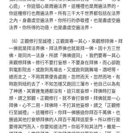
心造」
，你這個心是周遍法界，這種禮也是周遍法界的，
你這種修
行也周遍法界。所有三千大千世界都包括在法界
之內，身盡
虛空遍法界，你所行的恭敬禮，也是盡虛空遍
法界，你所得
的功德，也是盡虛空遍法界。
（6）正觀修行至誠禮；正觀是專一其心，來觀想拜佛。拜
一佛就是拜法界佛，拜法界佛也就是拜一佛。因十方三世
佛
，是同共一法身，所謂「佛佛道同」，我們要專一其心
來觀
想拜佛。修行不要打妄想，不要身在拜佛，而心卻跑
到電影
院去，或跑到馬場去，又或跑到跳舞場、酒吧等。
總而言之
，不用買票便各處跑，忽然而天，忽然而地，有
時跑到紐約
去了，不知怎樣又跑回三藩市，他自己以為有
了神通，其實
連鬼通都沒有，這只是妄想。拜佛時打妄
想，謂之邪觀。正
觀修行，就不會打妾想，拜佛就是一心
拜佛，心不二用。拜
佛時，不打其他妄想，謂之「正觀修
行至誠禮」。這種修行
，你拜一佛勝過你拜百千萬佛，也
勝過其他打妾想拜佛的人
拜百千萬拜這麼多。所以修行是
要得其門而入，你要知道法
門。你若不知其法門，雖是一