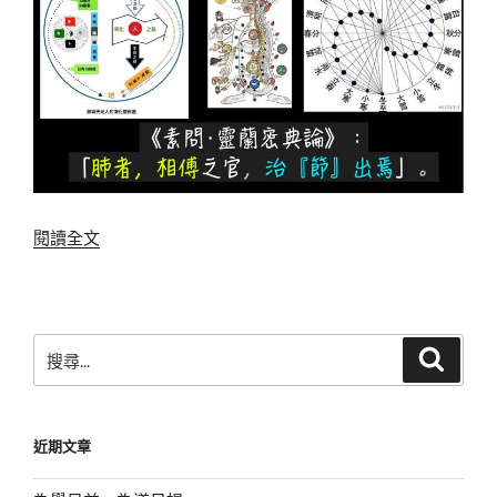
〈節
閱讀全文
氣
交
接
日
搜
搜
天
尋
尋
地
關
陰
鍵
近期文章
陽
字:
交