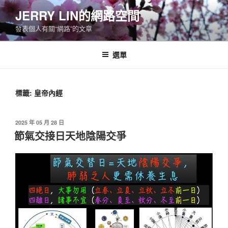
跳
JERRY LIN的網路空間
至
發表個人有關“網路”的文章
主
要
內
選單
容
標籤:
皇帝內經
發
2025 年 05 月 28 日
佈
節氣交接日天地陰陽交爭
於