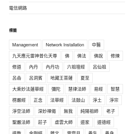
電信網路
標籤
Management
Network Installation
中醫
九天應元雷神普化天尊
佛
佛法
佛說
修煉
修道
內丹
內丹功
六祖壇經
呂仙祖
呂喦
呂洞賓
地藏王菩薩
夏至
大乘妙法蓮華經
彌陀
慧律法師
易經
智慧
楞嚴經
正念
法華經
法鼓山
淨土
淨宗
淨空法師
深妙禪偈
無我
純陽祖師
老子
聖嚴法師
莊子
虛雲大師
道家
道德經
道教
金剛經
雜文
雷齋月
養生
養身