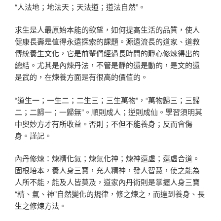
“人法地；地法天；天法道；道法自然”。
求生是人最原始本能的欲望，如何提高生活的品質，使人
健康長壽是值得永遠探索的課題。源遠流長的道家、道教
傳統養生文化，它是前輩們經過長時間的靜心修煉得出的
總結。尤其是內煉丹法，不管是靜的還是動的，是文的還
是武的，在煉養方面是有很高的價值的。
“道生一；一生二；二生三；三生萬物”，“萬物歸三；三歸
二；二歸一；一歸無”。順則成人；逆則成仙。學習須明其
中奧妙方才有所收益。否則；不但不能養身；反而會傷
身。謹記。
內丹修煉：煉精化氣；煉氣化神；煉神還虛；還虛合道。
固根培本，養人身三寶，充人精神，發人智慧，使之能為
人所不能，能及人皆莫及，道家內丹術則是掌握人身三寶
“精、氣、神”自然變化的規律，修之煉之，而達到養身、長
生之修煉方法。