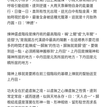
呼吸引動迴圈，達到逆運。大周天靠藥物自身的能量運
行，日復一日，直到有性光出現，這光白中有點金黃，開
始時現於眉中，最後全身被這種光籠罩，這就是十月胎熟
丹圓，曰：“神通”。
煉神還虛階段是煉丹術的最高階段，稱“上關”或“九年關”。
這個“九”是我國古代漢語中最高的陽數。在這裡表示要花很
多的時間才能煉成“一歸無”的性功。歸無就是歸“道”。要做
到這一點，必須將陽神搬移到“上丹田”。上丹田是煉陽神和
陽神所居的地方，中丹田是元炁所居的地方，下丹田是元
精所居的地方。
陽神上移就是要將在前三個階段的基礎上煉就的聖胎送至
上丹田。
功夫全在於處虛無之境，以虛無之心煉虛無之性情，達到
常定常寂，感而遂通，似與天地永存。曰：“天人合一”。歸
根結底還是落實在形神一致、形神相依、留形駐世而求長