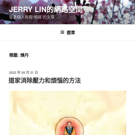
跳
JERRY LIN的網路空間
至
發表個人有關“網路”的文章
主
要
內
選單
容
標籤:
煉丹
發
2025 年 09 月 21 日
佈
道家消除壓力和煩惱的方法
於