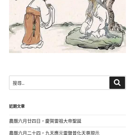
搜
搜
尋
尋
關
鍵
近期文章
字:
農曆六月廿四日，慶賀雷祖大帝聖誕
農曆六月二十四，九天應元雷聲普化天尊現示