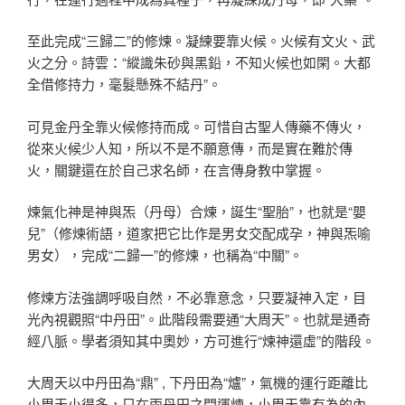
至此完成“三歸二”的修煉。凝練要靠火候。火候有文火、武
火之分。詩雲：“縱識朱砂與黑鉛，不知火候也如閑。大都
全借修持力，毫髮懸殊不結丹”。
可見金丹全靠火候修持而成。可惜自古聖人傳藥不傳火，
從來火候少人知，所以不是不願意傳，而是實在難於傳
火，關鍵還在於自己求名師，在言傳身教中掌握。
煉氣化神是神與炁（丹母）合煉，誕生“聖胎”，也就是“嬰
兒”（修煉術語，道家把它比作是男女交配成孕，神與炁喻
男女），完成“二歸一”的修煉，也稱為“中關”。
修煉方法強調呼吸自然，不必靠意念，只要凝神入定，目
光內視觀照“中丹田”。此階段需要通“大周天”。也就是通奇
經八脈。學者須知其中奧妙，方可進行“煉神還虛”的階段。
大周天以中丹田為“鼎” , 下丹田為“爐”，氣機的運行距離比
小周天小得多，只在兩丹田之間運煉，小周天靠有為的內