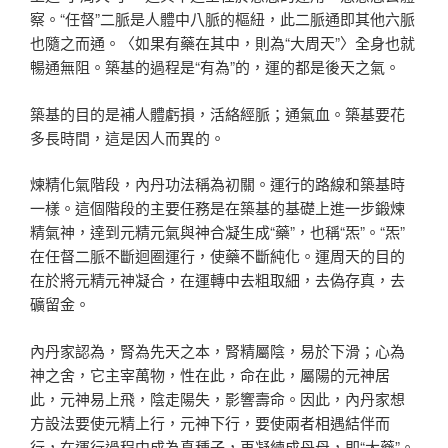
察。“任督”二脈是人體中八脈的樞紐，此二脈通即其他六脈
也隨之而通。〈如果有藥在其中，則為“大周天”〉全身也就
暢通無阻。築基的過程是“有為”的，運的都是後天之氣。
築基的目的是補人體虧損，活絡經脈；通氣血。築基要花
多長時間，這是因人而異的。
煉精化氣階段，內丹功法稱為初關。運行的路線和築基時
一樣。這個階段的主要任務是在築基的基礎上進一步鍛煉
精氣神，達到元精元氣與神合凝生成“藥”，也稱“炁”。“炁”
在任督二脈不斷迴圈運行，使藥不斷純化。運周天的目的
在於將元精元神凝合，在運轉中去粗取細，去偽存真，去
礦留金。
內丹家認為，腎為先天之本，腎精屬陰，易於下滑；心為
神之舍，它主宰萬物，性在此，命在此，屬陽的元神居
此，元神易上飛，陰走陽失，影響壽命。因此，內丹家想
方設法要使元精上行，元神下行，要使兩者相遇結伴而
行，在運行過程中成為真種子，再凝練成丹母，即“大藥”。