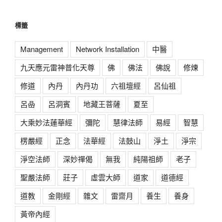
標籤
Management
Network Installation
中醫
九天應元雷神普化天尊
佛
佛法
佛說
修煉
修道
內丹
內丹功
六祖壇經
呂仙祖
呂喦
呂洞賓
地藏王菩薩
夏至
大乘妙法蓮華經
彌陀
慧律法師
易經
智慧
楞嚴經
正念
法華經
法鼓山
淨土
淨宗
淨空法師
深妙禪偈
無我
純陽祖師
老子
聖嚴法師
莊子
虛雲大師
道家
道德經
道教
金剛經
雜文
雷齋月
養生
養身
黃帝內經