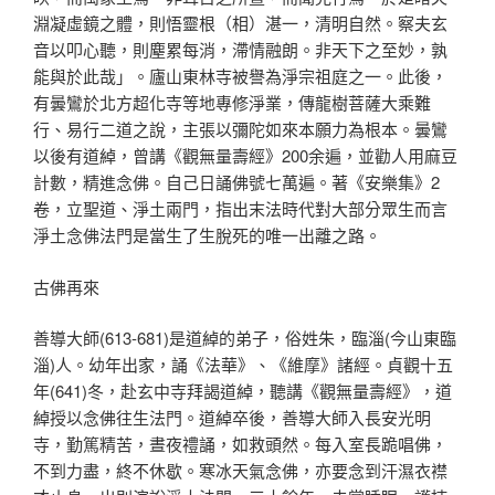
淵凝虛鏡之體，則悟靈根（相）湛一，清明自然。察夫玄
音以叩心聽，則塵累每消，滯情融朗。非天下之至妙，孰
能與於此哉」。廬山東林寺被譽為淨宗祖庭之一。此後，
有曇鸞於北方超化寺等地專修淨業，傳龍樹菩薩大乘難
行、易行二道之說，主張以彌陀如來本願力為根本。曇鸞
以後有道綽，曾講《觀無量壽經》200余遍，並勸人用麻豆
計數，精進念佛。自己日誦佛號七萬遍。著《安樂集》2
卷，立聖道、淨土兩門，指出末法時代對大部分眾生而言
淨土念佛法門是當生了生脫死的唯一出離之路。
古佛再來
善導大師(613-681)是道綽的弟子，俗姓朱，臨淄(今山東臨
淄)人。幼年出家，誦《法華》、《維摩》諸經。貞觀十五
年(641)冬，赴玄中寺拜謁道綽，聽講《觀無量壽經》，道
綽授以念佛往生法門。道綽卒後，善導大師入長安光明
寺，勤篤精苦，晝夜禮誦，如救頭然。每入室長跪唱佛，
不到力盡，終不休歇。寒冰天氣念佛，亦要念到汗濕衣襟