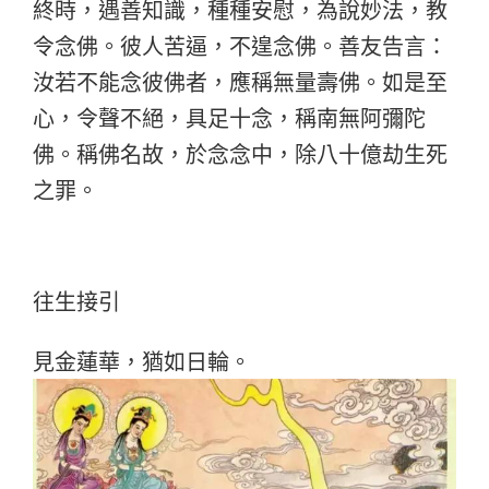
終時，遇善知識，種種安慰，為說妙法，教
令念佛。彼人苦逼，不遑念佛。善友告言：
汝若不能念彼佛者，應稱無量壽佛。如是至
心，令聲不絕，具足十念，稱南無阿彌陀
佛。稱佛名故，於念念中，除八十億劫生死
之罪。
往生接引
見金蓮華，猶如日輪。