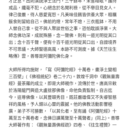
才止息。出則演說淨土法門，三十餘年，未嘗睡眠。護持
戒品，纖毫不犯。心絕念於名聞利祿，從不舉目見女人。
律己俊嚴，待人慈愛寬恕。凡美味佳餚皆供養大眾，粗糲
飯食則留給自己。佛前的燈，常年不熄，三衣瓶鉢，不用
人替自己拿。從不與人聚談世俗之事，恐怕耽誤淨業。大
師念佛功深，成就殊勝，念一聲佛，則有一道光明從其口
出；念十百千聲，便有十百千道光明從其口出，自證境界
不可思議。大師聖德高風，本跡不可測度。據《天竺往生
略傳》雲，善導是阿彌陀佛化身。
大師所得均施財，「寫《阿彌陀經》十萬卷，畫淨土變相
三百壁」(《佛祖統紀》卷二十六)。敦煌千洞中《觀無量壽
經》曼荼羅的成立，即是大師親作，流傳於世。唐高宗敕
於洛陽龍門興造大盧捨那佛像，命他負責監制。自古迄
今，這尊佛像，以其豐頤秀目，既莊嚴雄偉又不失睿智慈
祥的風格，予人類以心靈的震撼。他的佛教活動影響極
廣，弟子不可勝數，「以其化者，至有誦《阿彌陀經》十
萬至五十萬卷者，念佛日課萬聲至十萬聲者」(同上)。善導
大師著作有：《觀無量壽佛經疏》四卷、《往生禮贊》一