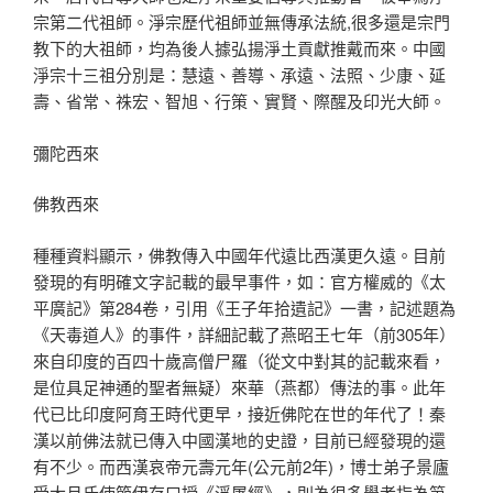
宗第二代祖師。淨宗歷代祖師並無傳承法統,很多還是宗門
教下的大祖師，均為後人據弘揚淨土貢獻推戴而來。中國
淨宗十三祖分別是：慧遠、善導、承遠、法照、少康、延
壽、省常、祩宏、智旭、行策、實賢、際醒及印光大師。
彌陀西來
佛教西來
種種資料顯示，佛教傳入中國年代遠比西漢更久遠。目前
發現的有明確文字記載的最早事件，如：官方權威的《太
平廣記》第284卷，引用《王子年拾遺記》一書，記述題為
《天毒道人》的事件，詳細記載了燕昭王七年（前305年）
來自印度的百四十歲高僧尸羅（從文中對其的記載來看，
是位具足神通的聖者無疑）來華（燕都）傳法的事。此年
代已比印度阿育王時代更早，接近佛陀在世的年代了！秦
漢以前佛法就已傳入中國漢地的史證，目前已經發現的還
有不少。而西漢哀帝元壽元年(公元前2年)，博士弟子景廬
受大月氏使節伊存口授《浮屠經》，則為很多學者指為第