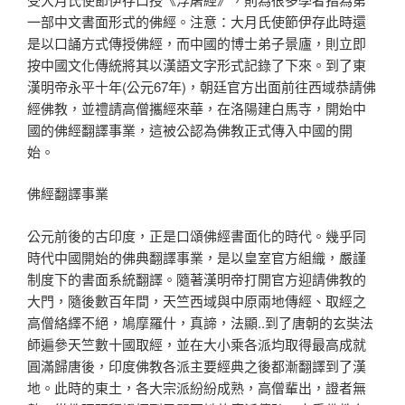
一部中文書面形式的佛經。注意：大月氏使節伊存此時還
是以口誦方式傳授佛經，而中國的博士弟子景廬，則立即
按中國文化傳統將其以漢語文字形式記錄了下來。到了東
漢明帝永平十年(公元67年)，朝廷官方出面前往西域恭請佛
經佛教，並禮請高僧攜經來華，在洛陽建白馬寺，開始中
國的佛經翻譯事業，這被公認為佛教正式傳入中國的開
始。
佛經翻譯事業
公元前後的古印度，正是口頌佛經書面化的時代。幾乎同
時代中國開始的佛典翻譯事業，是以皇室官方組織，嚴謹
制度下的書面系統翻譯。隨著漢明帝打開官方迎請佛教的
大門，隨後數百年間，天竺西域與中原兩地傳經、取經之
高僧絡繹不絕，鳩摩羅什，真諦，法顯..到了唐朝的玄奘法
師遍參天竺數十國取經，並在大小乘各派均取得最高成就
圓滿歸唐後，印度佛教各派主要經典之後都漸翻譯到了漢
地。此時的東土，各大宗派紛紛成熟，高僧輩出，證者無