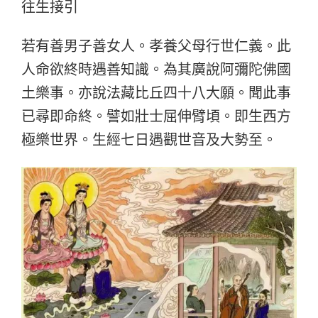
往生接引
若有善男子善女人。孝養父母行世仁義。此
人命欲終時遇善知識。為其廣說阿彌陀佛國
土樂事。亦說法藏比丘四十八大願。聞此事
已尋即命終。譬如壯士屈伸臂頃。即生西方
極樂世界。生經七日遇觀世音及大勢至。