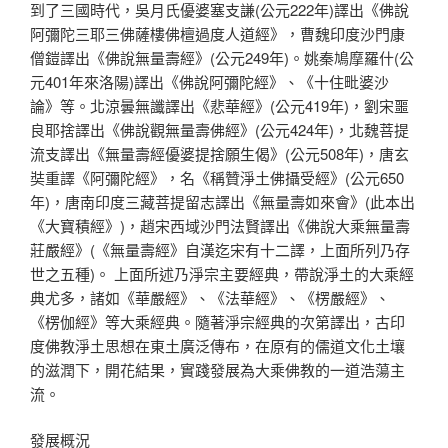
到了三國時代，吳月氏優婆塞支謙(公元222年)譯出《佛說
阿彌陀三耶三佛薩樓佛檀過度人道經》，曹魏印度沙門康
僧鎧譯出《佛說無量壽經》(公元249年)。姚秦鳩摩羅什(公
元401年來洛陽)譯出《佛說阿彌陀經》、《十住毗婆沙
論》等。北涼曇無讖譯出《悲華經》(公元419年)，劉宋噩
良耶捨譯出《佛說觀無量壽佛經》(公元424年)，北魏菩提
流支譯出《無量壽經優婆提捨願生偈》(公元508年)，唐玄
奘重譯《阿彌陀經》，名《稱贊淨土佛攝受經》(公元650
年)，唐南印度三藏菩提留志譯出《無量壽如來會》(此本出
《大寶積經》)，趙宋西域沙門法賢譯出《佛說大乘無量壽
莊嚴經》(《無量壽經》自漢迄宋有十二譯，上面所列乃存
世之五種)。 上面所述乃淨宗主要經典，帶說淨土的大乘經
典尤多，諸如《華嚴經》、《法華經》、《楞嚴經》、
《楞伽經》等大乘經典。隨著淨宗經典的次第譯出，古印
度佛教淨土思想在東土廣泛傳布，在原有的儒道文化土壤
的滋潤下，開花結果，實踐發展為大乘佛教的一道浩蕩主
流。
發展概況