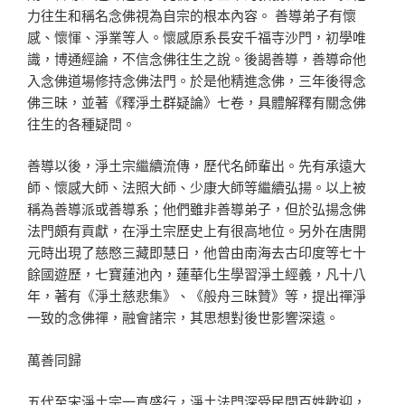
力往生和稱名念佛視為自宗的根本內容。 善導弟子有懷
感、懷惲、淨業等人。懷感原系長安千福寺沙門，初學唯
識，博通經論，不信念佛往生之說。後謁善導，善導命他
入念佛道場修持念佛法門。於是他精進念佛，三年後得念
佛三昧，並著《釋淨土群疑論》七卷，具體解釋有關念佛
往生的各種疑問。
善導以後，淨土宗繼續流傳，歷代名師輩出。先有承遠大
師、懷感大師、法照大師、少康大師等繼續弘揚。以上被
稱為善導派或善導系；他們雖非善導弟子，但於弘揚念佛
法門頗有貢獻，在淨土宗歷史上有很高地位。另外在唐開
元時出現了慈愍三藏即慧日，他曾由南海去古印度等七十
餘國遊歷，七寶蓮池內，蓮華化生學習淨土經義，凡十八
年，著有《淨土慈悲集》、《般舟三昧贊》等，提出禪淨
一致的念佛禪，融會諸宗，其思想對後世影響深遠。
萬善同歸
五代至宋淨土宗一直盛行，淨土法門深受民間百姓歡迎，