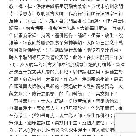
教、禪、律、淨諸宗繼續呈現融合兼修。五代末杭州永明
寺（淨慈寺）永明延壽大師，作為禪宗祖師禪法眼宗三祖
及蓮宗（淨土宗）六祖，著宗門巨著<宗鏡錄>，作<萬善同
歸集>，融合諸宗，推弘淨土思想。大師每日定做一百零八
件佛事為常課，持咒、禮佛懺悔、誦經、坐禪、放生、說
法等，每夜則於曠野施食予鬼神等類。大師每日定念十萬
聲阿彌陀佛聖號，常往別峰經行念佛，隨從者常達數百。
時人常聽聞螺貝天樂響於天際。此外，在北宋開寶三年(9
70)，步入晚年的延壽大師奉詔於錢塘江邊的月輪峰，督建
高達五十餘丈共九層的六和塔，以作鎮潮之用，巍巍立於
江邊，蔚為杭州一大景觀。作為禪、淨兩宗的祖師，最能
凸顯延壽大師修持思想的，莫過於世人熟知而被贊為「大
藏之綱宗，修行之龜鑒」的「四料簡」了。其文如下：
「有禪無淨土，十人九磋路，陰境若現前，瞥爾隨他去；
無禪有淨土，萬修萬人去，但見彌陀佛，何愁不開悟；有
禪有淨土，猶如帶角虎，現世為人師，來生作佛祖；無禪
無淨土，鐵床並銅柱，萬劫與千生，沒個人依怙」。大意
為：若人[1]明心見性而又念佛求生淨土，其人威猛猶如帶