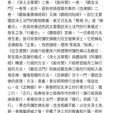
卷、《淨土法事贊》二卷、《般舟贊》一卷、《觀念法
門》一卷等。此外，還有他與道鏡共集的《念佛鏡》二
卷。《觀無量壽佛經疏》又稱《觀經四帖疏》。因它主要
闡述淨土法門的教相教義，故又可名為「教相 分」或「解
義分」，而其他著述則因主要闡述淨土法門的行事儀式，
故名之為「行義分」。《觀經疏》宣稱，「一切善惡凡夫
得生者」皆可依靠阿彌陀佛願力往生極樂淨土。它把稱名
念佛歸為「正業」，而把讀經、禮拜 等視為「助業」。
《往生禮贊》詳細介紹晝夜六時禮贊阿彌陀佛以及觀音、
勢至兩大菩薩的儀式。《淨土法事贊》具體說明《阿彌陀
經》轉讀、行道的方法。《般舟贊》介紹修習般舟三昧行
道的方法。《觀念法門》則敘述觀念佛三昧的行相和入道
場念佛、懺悔發願的方法。《念佛鏡》分十一門，闡述念
佛的原理、方法、意義，意在照明修行念佛者，增益信
心。在《念佛鏡》中，善導把往生淨土的行業分作正、雜
二行。「正行」指專依淨土經典所作的修行，雜行是其餘
諸善萬行。善導的淨土法門，便是捨「雜行」而歸「正
行」，專念阿彌陀佛名號，念念相續不斷，以往生淨土為
期。善導繼道綽之後，完備了淨土宗的教義和行儀，把他