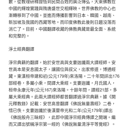
數，從教理研釋證悟到民間百姓的廣泛傳弘，大乘佛教在
中國的輝煌實踐與隋唐盛世交相輝映。世界佛教的中心也
漸轉移到了中國。並進而傳播影響到日本、韓國、越南、
新加坡及我國的西藏等地。而印度佛教此後則日趨沒落而
消亡了。目前，中國翻譯收藏的佛教典藏是最全面、系統
和完整的。
淨土經典翻譯
淨宗典籍的翻譯，始於安世高與支婁迦讖兩大譯經師。安
世高本是安息國太子，讓國位與叔父，出家修道，博通經
藏。東漢桓帝建和初(公元179年)來洛陽。二十年間詳出176
部經卷，多屬小乘，間譯大乘經。支婁迦讖，月氏國人，
桓帝永康元年(公元167)來洛陽。十餘年問，譯經21部，多
屬大乘經典。此兩大譯經師都曾翻譯過淨宗典籍。據《開
元釋教錄》記載：安世高曾翻譯《佛說無量壽經》二卷，
惜已佚。支婁迦讖於後漢靈帝光和二年(公元179年)譯出
《佛說般舟三昧經》，此即中國淨宗經典傳譯之開端。繼
而又譯出號稱淨宗第一經的《佛說無量清淨平等覺經》。