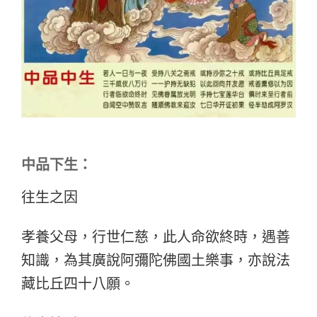
中品下生：
往生之因
孝養父母，行世仁慈，此人命欲終時，遇善
知識，為其廣說阿彌陀佛國土樂事，亦說法
藏比丘四十八願。