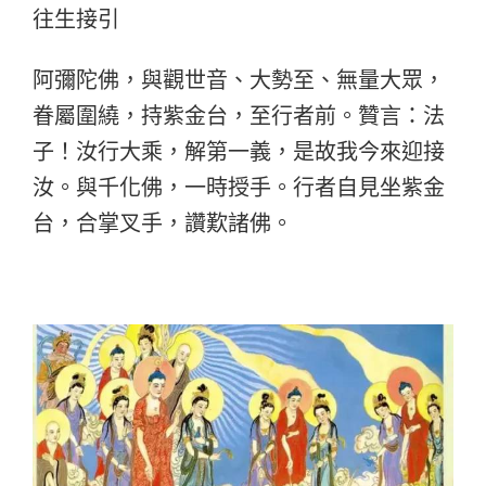
往生接引
阿彌陀佛，與觀世音、大勢至、無量大眾，
眷屬圍繞，持紫金台，至行者前。贊言：法
子！汝行大乘，解第一義，是故我今來迎接
汝。與千化佛，一時授手。行者自見坐紫金
台，合掌叉手，讚歎諸佛。