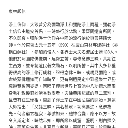
東林起信
淨土信仰，大致曾分為彌勒淨土和彌陀淨土兩種。彌勒淨
土信仰由道安首倡，一時盛行於北魏，梁齊間還有所聞，
不久即衰。彌陀淨土信仰在中國的流行始於東晉慧遠大
師。他於東晉太元十五年（390）在廬山東林寺建蓮社（亦
稱白蓮社），參加的僧人、各界士大夫名流居士達123人。
他們於阿彌陀佛像前，建齋立誓，專修念佛三昧，共期往
生西方，並令劉遺民著文勒石，以明所誓。其中大多都獲
得很高的淨土修行成就，證得念佛三昧，或親見彌陀，或
命終蒙佛通知而自知時至，更有劉遺民定中到極樂世界勝
境遊覽後回娑婆，因喝了極樂世界七寶池中八功德水而周
身毛孔散髮奇妙清香數周者，與佛典所記載的無二無別，
且皆有往生瑞相，開創了淨土宗在中國弘揚的開始。慧遠
大師指出：「又諸三昧，其名甚眾，功高易進，念佛為
先。何者窮玄極寂，尊號如來，體神合變，應不以方。故
令入斯定者，昧然忘知，即所緣以成鑒。鑒明，則內照交
映，而萬象生焉。非耳目之所暨，而聞見行焉。於是睹夫