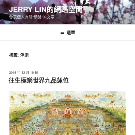
跳
JERRY LIN的網路空間
至
發表個人有關“網路”的文章
主
要
內
選單
容
標籤:
淨宗
發
2016 年 12 月 19 日
佈
往生極樂世界九品蓮位
於