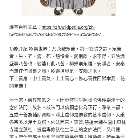
維基百科文章：
https://zh.wikipedia.org/zh-
tw/%E6%B7%A8%E5%9C%9F%E5%AE%97
功能介紹 極樂世界：乃永離眾苦，第一安隱之謂。眾苦
者，生、老、病、死、怨憎會、愛別離、求不得、五陰熾
盛等八苦也。娑婆有此八苦，極樂則永離。安隱者，安泰
而無任何隱憂之謂。極樂世界第一安隱之處。
下士養身，中士養氣，上士養心。修心養性回歸本我，花
開見佛！
淨土宗，佛教宗派之一。因專修往生阿彌陀佛極樂淨土的
念佛法門，故名。該法門以信願念佛為正行，淨業三福、
五戒十善為輔助資糧。淨土信仰是佛教的基本信仰，大乘
各宗多以淨土為歸。佛法西來，東晉,慧遠大師在廬山東林
寺建立蓮社，提倡專修該往生淨土的念佛法門，又稱蓮
宗。唐代善導大師也是淨宗重要倡導與推動者，被奉為淨