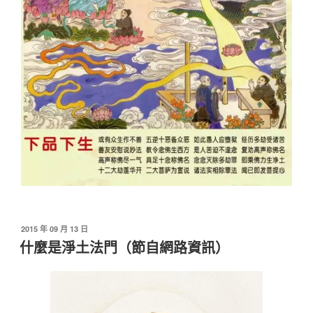
發
2015 年 09 月 13 日
佈
什麼是淨土法門（節自網路資訊）
於