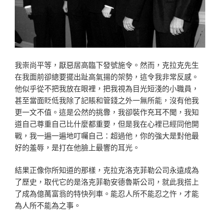
我崇尚平等，厭惡居高臨下發號施令。然而，克拉克先生
在我面前卻總要擺出趾高氣揚的架勢，這令我非常反感。
他似乎從不把我放在眼裡，把我視為目光短淺的小職員，
甚至當面貶低我除了記賬和管錢之外一無所能，沒有他我
更一文不值。這是公然的挑釁，我卻裝作充耳不聞，我知
道自己尊重自己比什麼都重要，但是我在心裡已經同他開
戰，我一遍一遍地叮囑自己：超過他，你的強大是對他最
好的羞辱，是打在他臉上最響的耳光。
結果正像你所知道的那樣，克拉克洛克菲勒公司永遠成為
了歷史，取代它的是洛克菲勒安德魯斯公司，就此我搭上
了成為億萬富翁的特快列車。能忍人所不能忍之忤，才能
為人所不能為之事。