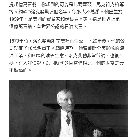
提起億萬富翁，你想到的可能是比爾蓋茲、馬克祖克柏等
等。約翰D洛克斐勒這個名字，很多人不熟悉。他出生於
1839年，是美國的實業家和超級資本家，還是世界上第一
個億萬富翁、全世界公認的石油大王。
1870年時，洛克斐勒創立標準石油公司，20年後，他的公
司就有了10萬名員工。巔峰時期，他曾壟斷全美80%的煉
油工業，和90%的油管生意。洛克斐勒非常低調，也很神
秘，有人評價說，跟同時代的巨富們相比，他的財富是最
不骯髒的。