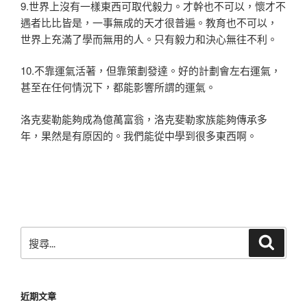
9.世界上沒有一樣東西可取代毅力。才幹也不可以，懷才不
遇者比比皆是，一事無成的天才很普遍。教育也不可以，
世界上充滿了學而無用的人。只有毅力和決心無往不利。
10.不靠運氣活著，但靠策劃發達。好的計劃會左右運氣，
甚至在任何情況下，都能影響所謂的運氣。
洛克斐勒能夠成為億萬富翁，洛克斐勒家族能夠傳承多
年，果然是有原因的。我們能從中學到很多東西啊。
搜
搜
尋
尋
關
鍵
近期文章
字: