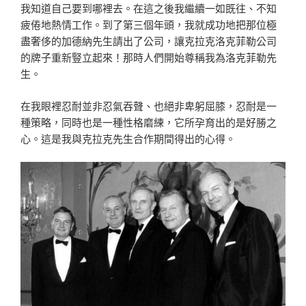
我知道自己要到哪裡去。在這之後我繼續一如既往、不知
疲倦地熱情工作。到了第三個年頭，我就成功地把那位極
盡奢侈的加德納先生請出了公司，讓克拉克洛克菲勒公司
的牌子重新豎立起來！那時人們開始尊稱我為洛克菲勒先
生。
在我眼裡忍耐並非忍氣吞聲、也絕非卑躬屈膝，忍耐是一
種策略，同時也是一種性格磨練，它所孕育出的是好勝之
心。這是我與克拉克先生合作期間得出的心得。