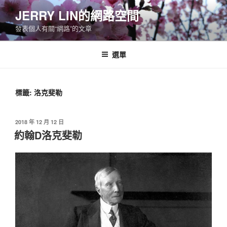
跳
JERRY LIN的網路空間
至
發表個人有關“網路”的文章
主
要
內
選單
容
標籤:
洛克斐勒
發
2018 年 12 月 12 日
佈
約翰D洛克斐勒
於