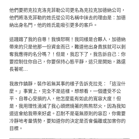
他們要把克拉克洛克菲勒公司更名為克拉克加德納公司，
他們將洛克菲勒的姓氏從公司名稱中抹去的理由是：加德
納出身名門，他的姓氏能吸引更多的客戶。
這踐踏了我的自尊！我憤怒啊！我同樣是合夥人，加德納
帶來的只是他那一份資金而已，難道他出身貴族就可以剝
奪我應得的名分嗎？！但是，我忍下了，我告訴自己：你
要控制住你自己，你要保持心態平靜，這只是開始，路還
長著呢…
我故作鎮靜，裝作若無其事的樣子告訴克拉克：「這沒什
麼。」事實上，完全不是這樣。想想看，一個遭受不公
平、自尊心受損的人，他怎麼能有如此的寬容大度！但
是，我用理性澆滅了我心頭燃燒著的熊熊怒火，因為我知
道這會給我帶來好處。忍耐不是毫無原則的容忍，你需要
冷靜地考量情勢，要知道你的決定是否會偏離或加害你的
目標。