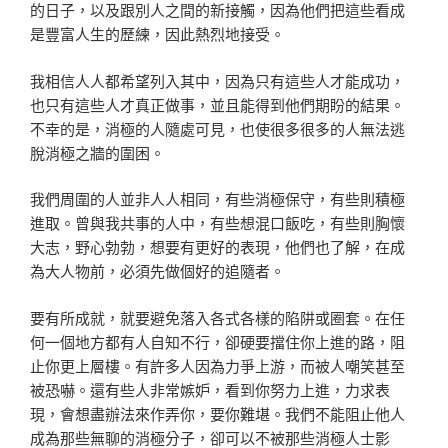
的日子，以及跟別人之間的新接觸，因為他們把這些看成
是豐富人生的歷練，因此熱烈地接受。
我相信人人都希望列入其中，因為只有這些人才能成功，
也只有這些人才真正做事，並且能得到他們期盼的結果。
不幸的是，消極的人隨處可見，也使很多很多的人無法逃
脫消極之牆的圍困。
我們周圍的人並非人人相同，有些消極保守，有些則積極
進取。曾與我共事的人中，有些想混口飯吃，有些則胸懷
大志，野心勃勃，想要有更好的表現，他們也了解，在成
為大人物前，必須先做個好的追隨者。
要有所成就，就要避免落入各式各樣的陷阱或圈套。在任
何一個地方都有人自知不行，卻硬要擋住你上進的路，阻
止你更上層樓。有許多人因為力爭上游，而被人嘲笑甚至
被恐嚇。還有些人非常嫉妒，看到你努力上進，力求表
現，會想盡辦法來作弄你，要你難堪。我們不能阻止他人
成為那些無聊的消極分子，卻可以不被那些消極人士影