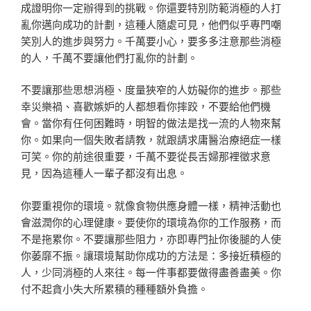
成證明你一定辦得到的挑戰。你還要特別防範消極的人打
亂你邁向成功的計劃，這種人隨處可見，他們似乎專門嘲
笑別人的進步與努力。千萬要小心，要多多注意那些消極
的人，千萬不要讓他們打亂你的計劃。
不要讓那些思想消極、度量狹窄的人妨礙你的進步。那些
幸災樂禍、喜歡嫉妒的人都想看你摔跤，不要給他們機
會。當你有任何困難時，明智的做法是找一流的人物來幫
你。如果向一個失敗者請教，就跟請求庸醫治療絕症一樣
可笑。你的前途很重要，千萬不要從長舌婦那裡徵求意
見，因為這種人一輩子都沒有出息。
你要重視你的環境。就像食物供應身體一樣，精神活動也
會滋潤你的心理健康。要使你的環境為你的工作服務，而
不是拖累你。不要讓那些阻力，亦即專門扯你後腿的人使
你萎靡不振。讓環境幫助你成功的方法是：多接近積極的
人，少同消極的人來往。每一件事都要做得盡善盡美。你
付不起貪小失大所累積的種種額外負擔。