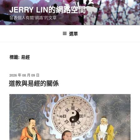
跳
JERRY LIN的網路空間
至
發表個人有關“網路”的文章
主
要
內
選單
容
標籤:
易經
發
2026 年 08 月 09 日
佈
道教與易經的關係
於