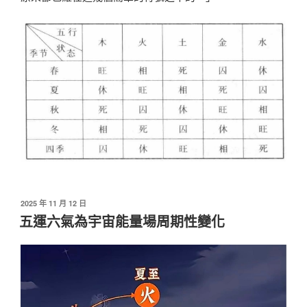
發
2025 年 11 月 12 日
佈
五運六氣為宇宙能量場周期性變化
於