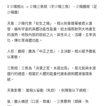
3 少陽相火 → 少陽三焦經（手少陽三焦）、少陽膽經（足
少陽膽）
天象：少陽代表「初生之陽」，相火則象徵著被君火激
發、遍布宇宙的具體功能性能量，如太陽照射到大地產生
的溫熱、地殼內部的熔岩之火。其性炎上、活躍，主宰消
化、傳化等具體功能。
人形：膽經：膽為「中正之官」，主決斷。相火賦予膽氣
以果敢。
三焦經：三焦為「決瀆之官，水道出焉」，是元氣與水液
運行的通道，相當於人體的能量代謝系統和體液循環系
統。
天象影響： 當相火妄動（失控），則導致以下病相：
氣：膽火橫逆（口苦、脅痛）、三焦鬱熱（煩躁、失