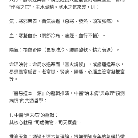
“作強之官”，主水藏精。寒水之氣來襲，則：
氣：寒邪束表，衛氣被遏（惡寒、發熱、頭項強痛）。
血：寒凝血瘀（關節冷痛、痛經、血行不暢）。
陽氣：損傷腎陽（畏寒肢冷、腰膝酸軟、精力衰退）。
命理映射：命局水過寒而「無火調候」，或歲運逢寒水，
易患風寒感冒、老寒腿、腎病、陽痿、心腦血管寒凝梗塞
等。
『醫易道本一源』的邏輯推演，中醫“治未病”與命理“預測
病情”的共通哲學：
1. 中醫“治未病”的邏輯：
其核心就是 “司歲備物，司天察變”。
推演天象：通過五運六氣理論，提前預知來年的氣候特徵