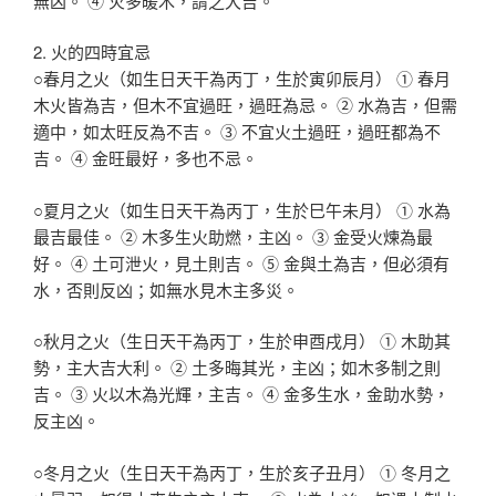
無凶。 ④ 火多暖木，謂之大吉。
2. 火的四時宜忌
○春月之火（如生日天干為丙丁，生於寅卯辰月） ① 春月
木火皆為吉，但木不宜過旺，過旺為忌。 ② 水為吉，但需
適中，如太旺反為不吉。 ③ 不宜火土過旺，過旺都為不
吉。 ④ 金旺最好，多也不忌。
○夏月之火（如生日天干為丙丁，生於巳午未月） ① 水為
最吉最佳。 ② 木多生火助燃，主凶。 ③ 金受火煉為最
好。 ④ 土可泄火，見土則吉。 ⑤ 金與土為吉，但必須有
水，否則反凶；如無水見木主多災。
○秋月之火（生日天干為丙丁，生於申酉戌月） ① 木助其
勢，主大吉大利。 ② 土多晦其光，主凶；如木多制之則
吉。 ③ 火以木為光輝，主吉。 ④ 金多生水，金助水勢，
反主凶。
○冬月之火（生日天干為丙丁，生於亥子丑月） ① 冬月之