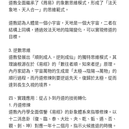
道教全面繼承了《周易》的象數思維模式，形成了「法天
象地、天人合一」的思維範式。
道教認為人體是一個小宇宙，天地是一個大宇宙，二者在
結構上同構，通過效法天地的陰陽變化，可以實現修道的
目標。
3. 逆數思維
道教發展出「順則成人，逆則成仙」的獨特思維模式，其
理論根源在於《易經》的「數往者順，知來者逆」原理。
內丹家認為，宇宙萬物的生成是「太極→陰陽→萬物」的
順行過程，而丹道修煉則要逆返先天，復歸於太極，從而
達到長生久視的境界。
四、實踐應用：從占卜到丹道的技術轉化
1. 丹道修煉
道教內丹學全面借鑒《易經》的卦象體系來指導修煉。以
十二消息卦（復、臨、泰、大壯、夬、乾、姤、遁、否、
觀、剝、坤）對應一年十二個月，指示火候進退的時機。