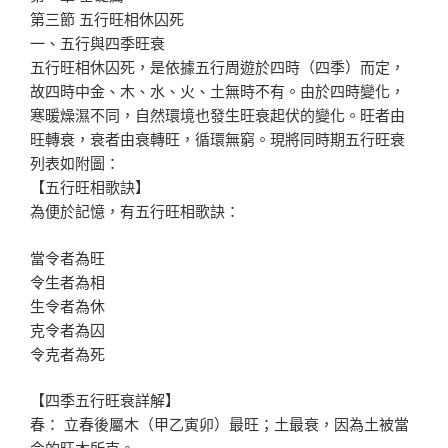
第三節 五行旺相休囚死
一、五行與四季旺衰
五行旺相休囚死，是依據五行周遊於四時（四季）而定，
故四時中金、木、水、火、土無時不有。由於四時變化，
寒暖燥濕不同，自然環境也發生旺衰起伏的變化。旺者由
旺轉衰，衰者由衰轉旺，循環無窮。現將同時期五行旺衰
列表如附圖：
【五行旺相歌訣】
為便於記憶，有五行旺相歌訣：
當令者為旺
令生者為相
生令者為休
克令者為囚
令克者為死
【四季五行旺衰詳解】
春： 立春後屬木（甲乙寅卯）最旺；土最衰，因為土被當
令的旺木所克。