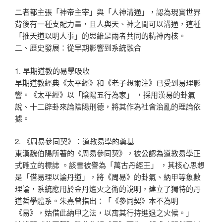
二者都主張「神帝主宰」與「人神溝通」，認為現實世界
背後有一種支配力量，且人與天、神之間可以溝通，這種
「推天道以明人事」的思維是兩者共同的精神內核。
二、歷史發展：從早期影響到系統融合
1. 早期道教的易學吸收
早期道教經典《太平經》和《老子想爾注》已受到易理影
響。《太平經》以「陰陽五行為家」 ，採用漢易的卦氣
說、十二辟卦來論陰陽刑德，將其作為社會治亂的理論依
據。
2. 《周易參同契》：道教易學的奠基
東漢魏伯陽所著的《周易參同契》，被公認為道教易學正
式確立的標誌 。該書被譽為「萬古丹經王」 ，其核心思想
是「借易理以論丹道」，將《周易》的卦氣、納甲等象數
理論，系統應用於金丹爐火之術的說明，建立了獨特的丹
道哲學體系。朱熹曾指出：「《參同契》本不為明
《易》，姑借此納甲之法，以寓其行持進退之火候。」