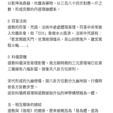
以乾坤為鼎器，坎離為藥物，以三百八十四爻對應一斤之
數，形成完整的丹道理論體系。
2. 符箓法術
道教的符箓、咒語、法術中處處體現易理。符箓中央常嵌
入坎離卦象，如「☲☵」象徵水火既濟。 法術中咒語有：
「乾宮開啟天門，兌澤統領雄兵，艮山封閉鬼戶，離宮駕
馭火輪……」
3. 科儀齋醮
道教科儀深受易理影響。南北朝時期的三元齋壇場已在第
三層繪有八幅卦圖，按後天八卦方位排列。
宋代形成的九幽燈儀，按八卦方位劃分九幽地獄，行儀時
依各方卦數步罡。
這些科儀將易理與道教破獄升仙的神學構想融為一體。
五、相互關係的總結
道教與《易經》的關係，歷來被概括為「易為體，道為