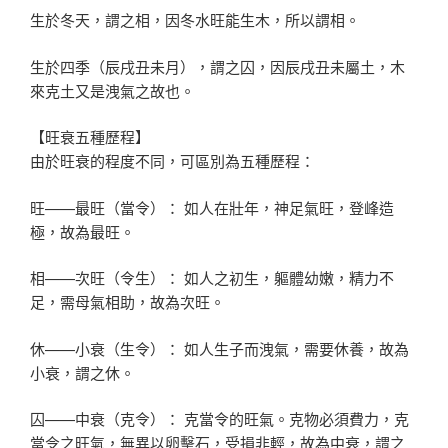
生於冬天，謂之相，因冬水旺能生木，所以謂相。
生於四季（辰戌丑未月），謂之囚，因辰戌丑未屬土，木
來克土又是洩氣之故也。
【旺衰五種歷程】
由於旺衰的程度不同，可區別為五種歷程：
旺——最旺（當令）： 如人在壯年，神足氣旺，登峰造
極，故為最旺。
相——次旺（令生）： 如人之初生，軀體幼嫩，精力不
足，需母氣相助，故為次旺。
休——小衰（生令）： 如人生子而洩氣，需要休養，故為
小衰，謂之休。
囚——中衰（克令）： 克當令的旺氣。克物必須費力，克
當令之旺氣，無異以卵擊石，受損非輕，故為中衰，謂之