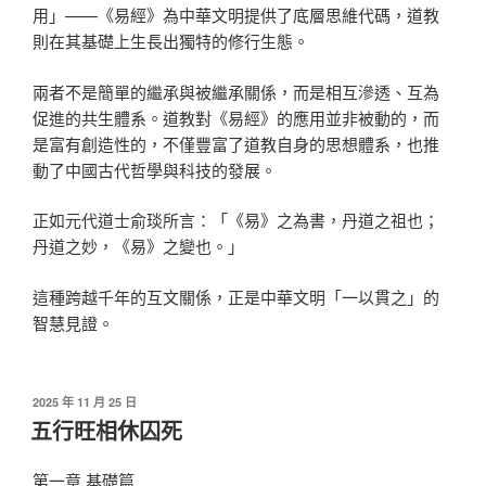
用」——《易經》為中華文明提供了底層思維代碼，道教
則在其基礎上生長出獨特的修行生態。
兩者不是簡單的繼承與被繼承關係，而是相互滲透、互為
促進的共生體系。道教對《易經》的應用並非被動的，而
是富有創造性的，不僅豐富了道教自身的思想體系，也推
動了中國古代哲學與科技的發展。
正如元代道士俞琰所言：「《易》之為書，丹道之祖也；
丹道之妙，《易》之變也。」
這種跨越千年的互文關係，正是中華文明「一以貫之」的
智慧見證。
發
2025 年 11 月 25 日
佈
五行旺相休囚死
於
第一章 基礎篇