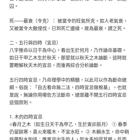
囚。
死——最衰（令克）： 被當令的旺氣所克。如人老氣衰，
又被當令大敵侵伐，已到死亡邊緣，故為最衰，謂之死。
二、五行與四時（宜忌）
八字推命以日干為中心，看出生於何月，乃作論命基礎。
如日干甲乙木生於秋天，那麼就以秋天之木論斷，這時就
要瞭解秋天木的宜忌，而後再綜合分析論斷。
五行四時宜忌，乃命理學中的精髓，以此可以作為斷命總
綱。俗說：「自古看命無二法，四時宜忌做根基」，也就
是說，無論你用哪些方法斷命，總是離不開五行四時宜忌
這個原則。
1. 木的四時宜忌
○春月之木（如生日天干為甲乙，生於寅卯辰月） ① 春季
仍留餘寒，喜火來暖木，不宜水旺。 ② 木賴水生，命中稍
許帶點水則佳；惟寅月出生的人，如水多怕腐其根，反而