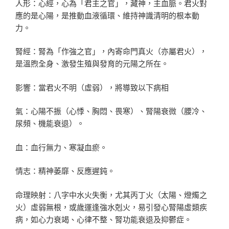
人形：心經，心為「君主之官」，藏神，主血脈。君火對
應的是心陽，是推動血液循環、維持神識清明的根本動
力。
腎經：腎為「作強之官」，內寄命門真火（亦屬君火），
是溫煦全身、激發生殖與發育的元陽之所在。
影響：當君火不明（虛弱），將導致以下病相
氣：心陽不振（心悸、胸悶、畏寒）、腎陽衰微（腰冷、
尿頻、機能衰退）。
血：血行無力、寒凝血瘀。
情志：精神萎靡、反應遲鈍。
命理映射：八字中水火失衡，尤其丙丁火（太陽、燈燭之
火）虛弱無根，或歲運逢強水剋火，易引發心腎陽虛類疾
病，如心力衰竭、心律不整、腎功能衰退及抑鬱症。