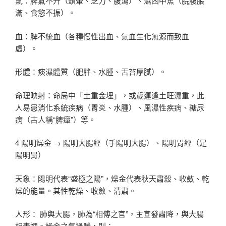
氣：脾氣不升（頭暈、乏力、腹瀉）、濕困中焦（脘腹脹
滿、食慾不振）。
血：脾不統血（各種慢性出血、氣血生化無源而致血
虛）。
形體：痰濕體質（肥胖、水腫、舌苔厚膩）。
命理映射：命局中「土重金埋」，或歲運逢土旺濕重，此
人易患消化系統疾病（胃炎、水腫）、風濕性疾病、糖尿
病（古人稱“脾癉”）等。
4 陽明燥金 → 陽明大腸經（手陽明大腸）、陽明胃經（足
陽明胃）
天象：陽明代表“盛極之陽”，燥金代表秋天肅殺、收斂、乾
燥的能量。其性乾燥、收斂、清肅。
人形： 肺與大腸，肺為“相傅之官”，主宣發肅降，與大腸
相表裡。燥金之氣過勝，則：