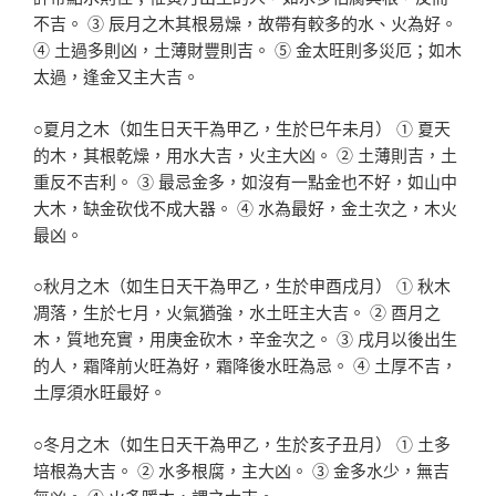
不吉。 ③ 辰月之木其根易燥，故帶有較多的水、火為好。
④ 土過多則凶，土薄財豐則吉。 ⑤ 金太旺則多災厄；如木
太過，逢金又主大吉。
○夏月之木（如生日天干為甲乙，生於巳午未月） ① 夏天
的木，其根乾燥，用水大吉，火主大凶。 ② 土薄則吉，土
重反不吉利。 ③ 最忌金多，如沒有一點金也不好，如山中
大木，缺金砍伐不成大器。 ④ 水為最好，金土次之，木火
最凶。
○秋月之木（如生日天干為甲乙，生於申酉戌月） ① 秋木
凋落，生於七月，火氣猶強，水土旺主大吉。 ② 酉月之
木，質地充實，用庚金砍木，辛金次之。 ③ 戌月以後出生
的人，霜降前火旺為好，霜降後水旺為忌。 ④ 土厚不吉，
土厚須水旺最好。
○冬月之木（如生日天干為甲乙，生於亥子丑月） ① 土多
培根為大吉。 ② 水多根腐，主大凶。 ③ 金多水少，無吉