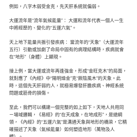
例如，八字木弱受金克，先天肝系統就偏弱。
大運流年是“流年氣候能量”： 大運和流年代表一個人一生
中將經歷的、變化的“五運六氣”。
天上地下能量共振引發疾病： 當流年的“天象”（大運流年
五行）引動或加劇了命局中固有的病理結構時，疾病就會
在“地形”（身體）上顯現。
接上例，當大運或流年再逢強金，形成“金旺克木”的局面，
就對應了《內經》中“陽明燥金”克“厥陰風木”的天象。此
時，這個先天肝弱的人，就極易爆發肝膽疾病、神經系統
問題或筋骨的損傷。
至此，我們可以構建一個完整的如上如下，天地人共用同
ㄧ場域邏輯，《易經》的“在天成象，在地成形”，是總綱
領，《內經》的“五運六氣”是溝通天象與地形的橋梁，它精
確描述了天象（氣候能量）如何塑造地形（萬物及人
體）。