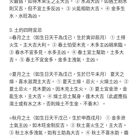
火最弱，如得木來生之主大吉。 ② 水為大凶，如遇土制水
則又吉，但不宜土多反凶。 ③ 火能相助大吉。 ④ 金多生
水，水旺為凶。
3. 土的四時宜忌
○春月之土（如生日天干為戊己，生於寅卯辰月） ① 土得
火生，主大吉大利。 ② 春土怕受木克，木多主凶禍來臨。
③ 春水不宜多見，水多主凶。 ④ 春土宜土幫助，土多大
吉。 ⑤ 春土不宜金多，金多主洩氣，主凶。
○夏月之土（如生日天干為戊己，生於巳午未月） 夏天之
燥，喜水滋潤主大吉。 ① 夏天土燥，忌火，火燥土凶。 ②
夏土忌火，見木更凶，因木克土生火。 ③ 夏土宜金泄，金
能生水，主大吉。 ④ 燥土忌土幫身，逢木大吉（此處應指
濕土或有水之木，否則燥土不生金、不養木）。
○秋月之土（如生日天干戊己，生於申酉戌月） ① 金多泄
土氣主凶，如木旺金制反吉。 ② 秋土喜火生之，主大吉。
③ 秋土水多洩氣，如有土助為大吉。 ④ 秋土不喜水助，霜