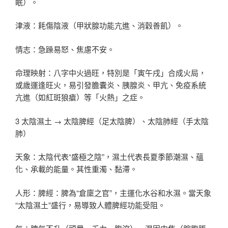
眠）。
津液：耗傷陰液（甲狀腺功能亢進、消穀善飢）。
情志：急躁易怒、焦慮不安。
命理映射：八字中火過旺，特別是「寅午戌」合成火局，
或歲運逢旺火，易引發膽囊炎、胰腺炎、甲亢、免疫系統
亢進（如紅斑狼瘡）等「火熱」之症。
3 太陰濕土 → 太陰脾經（足太陰脾）、太陰肺經（手太陰
肺）
天象：太陰代表“盛極之陰”，濕土代表長夏季節潮濕、蘊
化、承載的能量。其性重濁、黏滯。
人形：脾經：脾為“倉廩之官”，主運化水谷和水濕。當天象
“太陰濕土”盛行，易導致人體脾經功能受阻。