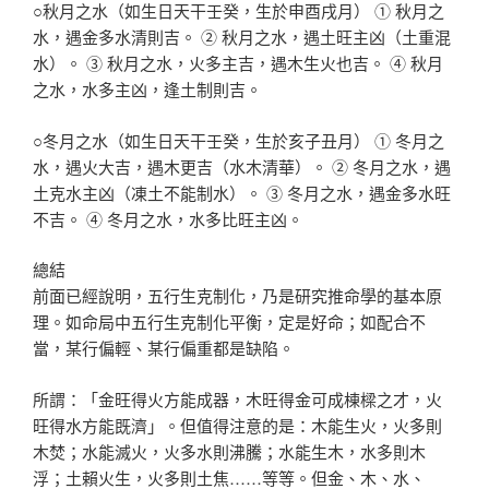
○秋月之水（如生日天干壬癸，生於申酉戌月） ① 秋月之
水，遇金多水清則吉。 ② 秋月之水，遇土旺主凶（土重混
水）。 ③ 秋月之水，火多主吉，遇木生火也吉。 ④ 秋月
之水，水多主凶，逢土制則吉。
○冬月之水（如生日天干壬癸，生於亥子丑月） ① 冬月之
水，遇火大吉，遇木更吉（水木清華）。 ② 冬月之水，遇
土克水主凶（凍土不能制水）。 ③ 冬月之水，遇金多水旺
不吉。 ④ 冬月之水，水多比旺主凶。
總結
前面已經說明，五行生克制化，乃是研究推命學的基本原
理。如命局中五行生克制化平衡，定是好命；如配合不
當，某行偏輕、某行偏重都是缺陷。
所謂：「金旺得火方能成器，木旺得金可成棟樑之才，火
旺得水方能既濟」。但值得注意的是：木能生火，火多則
木焚；水能滅火，火多水則沸騰；水能生木，水多則木
浮；土賴火生，火多則土焦……等等。但金、木、水、