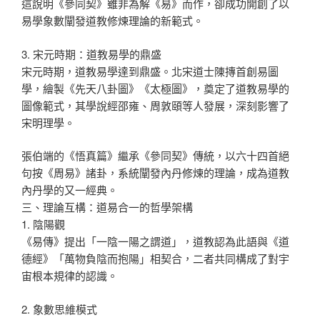
這說明《參同契》雖非為解《易》而作，卻成功開創了以
易學象數闡發道教修煉理論的新範式。
3. 宋元時期：道教易學的鼎盛
宋元時期，道教易學達到鼎盛。北宋道士陳摶首創易圖
學，繪製《先天八卦圖》《太極圖》，奠定了道教易學的
圖像範式，其學說經邵雍、周敦頤等人發展，深刻影響了
宋明理學。
張伯端的《悟真篇》繼承《參同契》傳統，以六十四首絕
句按《周易》諸卦，系統闡發內丹修煉的理論，成為道教
內丹學的又一經典。
三、理論互構：道易合一的哲學架構
1. 陰陽觀
《易傳》提出「一陰一陽之謂道」，道教認為此語與《道
德經》「萬物負陰而抱陽」相契合，二者共同構成了對宇
宙根本規律的認識。
2. 象數思維模式