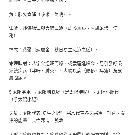
氣：肺失宣降（咳嗽、氣喘）。
津液：耗傷肺津與大腸津液（乾咳無痰、皮膚乾燥、便
秘）。
情志：悲憂（悲屬金，秋日易生悲涼之感）。
命理映射：八字金過旺而燥，或歲運逢燥金，易引發呼吸
系統疾病（哮喘、肺炎）、大腸疾病（便秘、痔瘡）及皮
膚問題。
5 太陽寒水 → 太陽膀胱經（足太陽膀胱）、太陽小腸經
（手太陽小腸）
天象：太陽代表“初生之陽”，寒水代表冬天寒冷、封藏、凝
滯的能量。其性寒冷、凝斂。
人形：膀胱經與腎：膀胱經為人體最長的陽氣通道，腎為