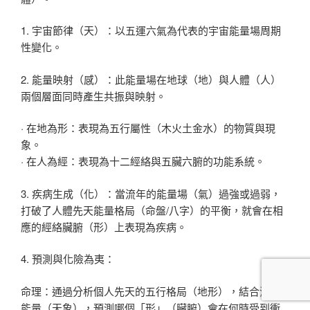
1. 宇宙節律（天）：以五運六氣為代表的宇宙能量場周期
性變化。
2. 能量映射（感）：此能量場在地球（地）與人體（人）
兩個層面同時產生共振與映射。
· 在地為形：表現為五行屬性（木火土金水）的物質與現
象。
· 在人為經：表現為十二經絡與五臟六腑的功能系統。
3. 疾病生成（化）：當流年的能量場（氣）過強或過弱，
打破了人體先天能量格局（命盤/八字）的平衡，就會在相
應的經絡臟腑（形）上表現為疾病。
4. 預測與化險為夷：
命理：通過分析個人先天的五行格局（地形），結合流年
能量（天象），預測哪個「形」（臟腑）會在何時受到衝