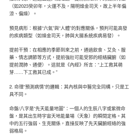
（如2023癸卯年，火運不及，陽明燥金司天，故上半年偏
涼、偏燥）。
預見病形：根據“六氣”與“人體”的對應關係，預判可能高發
的疾病類型（如燥金司天，肺與大腸系統疾病易發）。
提前干預：在相應的季節到來之前，通過飲食、艾灸、服
藥、情志調節等方式，提前強壯可能受邪的經絡臟腑（如
提前潤肺、通便）。這就是《內經》所言：“上工救其萌
芽……下工救其已成。”
2. 命理“預測病情”的邏輯：其內核與中醫完全同構，只是工
具不同。
命盤/八字是“先天能量地圖”：一個人的生辰八字或紫微命
盤，是其出生時宇宙天地能量場（天象）的瞬間定格。其
中的五行強弱、生克關係，直接反映了先天臟腑經絡的強
弱格局。