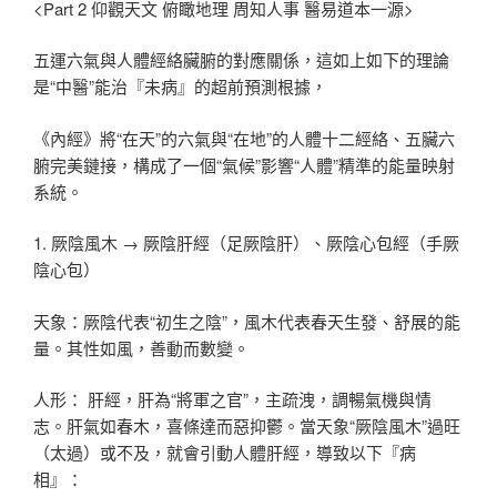
<Part 2 仰觀天文 俯瞰地理 周知人事 醫易道本一源>
五運六氣與人體經絡臟腑的對應關係，這如上如下的理論
是“中醫”能治『未病』的超前預測根據，
《內經》將“在天”的六氣與“在地”的人體十二經絡、五臟六
腑完美鏈接，構成了一個“氣候”影響“人體”精準的能量映射
系統。
1. 厥陰風木 → 厥陰肝經（足厥陰肝）、厥陰心包經（手厥
陰心包）
天象：厥陰代表“初生之陰”，風木代表春天生發、舒展的能
量。其性如風，善動而數變。
人形： 肝經，肝為“將軍之官”，主疏洩，調暢氣機與情
志。肝氣如春木，喜條達而惡抑鬱。當天象“厥陰風木”過旺
（太過）或不及，就會引動人體肝經，導致以下『病
相』：