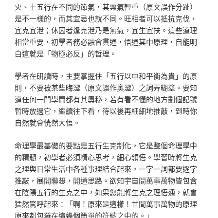
火、土五行在不同的節氣，其稟氣輕重（原文誤作分趾）
是不一樣的，而其宜忌也就不同。旺相者可以抵抗克伐，
宜克宜泄；休囚者逢克泄乃是無氣，宜生宜扶。這些道理
相當重要，初學者務必融會貫通，悟通其中原理，自能明
白這就是「物極必反」的哲理。
學者在研讀時，主要掌握住「五行以中和平衡為貴」的原
則，不要被某些晦澀（原文誤作奧澀）之詞弄糊塗。要知
道任何一門學問都有其奧秘，若有看不懂的地方劃個記號
暫時放過它，繼續往下看，待以後再細細地推敲，到時你
自然就會恍然大悟。
命理學最基礎的要點是五行生克制化，它是整個命理學中
的精髓，初學者必須精心思考，細心領悟。學習時將生克
之理與日常生活中各種事理結合起來，一字一詞都要逐字
推敲，展開聯想，開通思路。欲知宇宙間萬事萬物皆包含
在陰陽五行的生克之中，如果您能將生克之理悟通，就會
猛然驚呼起來：「啊！原來是這樣！世間萬事萬物的原理
原來都包羅在這幾個簡單的符號之中的。」