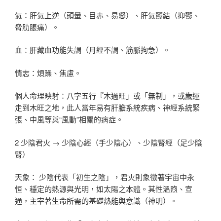
氣：肝氣上逆（頭暈、目赤、易怒）、肝氣鬱結（抑鬱、
脅肋脹痛）。
血：肝藏血功能失調（月經不調、筋脈拘急）。
情志：煩躁、焦慮。
個人命理映射：八字五行『木過旺」或「無制」，或歲運
走到木旺之地，此人當年易有肝膽系統疾病、神經系統緊
張、中風等與“風動”相關的病症。
2 少陰君火 → 少陰心經（手少陰心）、少陰腎經（足少陰
腎）
天象： 少陰代表「初生之陰」，君火則象徵著宇宙中永
恒、穩定的熱源與光明，如太陽之本體。其性溫煦、宣
通，主宰著生命所需的基礎熱能與意識（神明）。