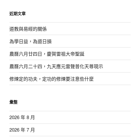
關
鍵
近期文章
字:
道教與易經的關係
為學日益，為道日損
農曆六月廿四日，慶賀雷祖大帝聖誕
農曆六月二十四，九天應元雷聲普化天尊現示
修煉定的功夫，定功的修煉要注意些什麼
彙整
2026 年 8 月
2026 年 7 月