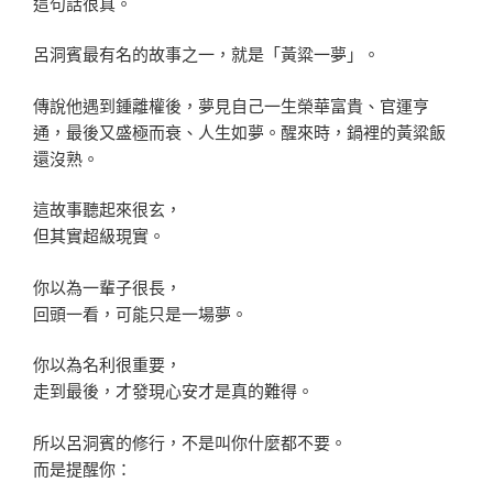
這句話很真。
呂洞賓最有名的故事之一，就是「黃粱一夢」。
傳說他遇到鍾離權後，夢見自己一生榮華富貴、官運亨
通，最後又盛極而衰、人生如夢。醒來時，鍋裡的黃粱飯
還沒熟。
這故事聽起來很玄，
但其實超級現實。
你以為一輩子很長，
回頭一看，可能只是一場夢。
你以為名利很重要，
走到最後，才發現心安才是真的難得。
所以呂洞賓的修行，不是叫你什麼都不要。
而是提醒你：