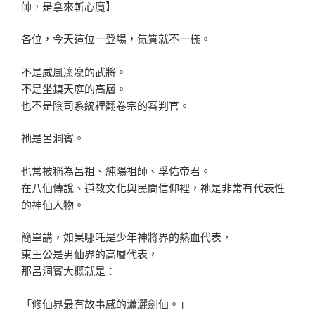
帥，是拿來斬心魔】
各位，今天這位一登場，氣質就不一樣。
不是威風凜凜的武將。
不是坐鎮天庭的高層。
也不是陰司系統裡翻卷宗的審判官。
祂是呂洞賓。
也常被稱為呂祖、純陽祖師、孚佑帝君。
在八仙傳說、道教文化與民間信仰裡，祂是非常有代表性
的神仙人物。
簡單講，如果哪吒是少年神將界的熱血代表，
東王公是男仙界的高層代表，
那呂洞賓大概就是：
「修仙界最有故事感的瀟灑劍仙。」