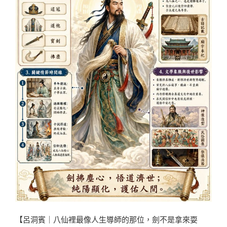
【呂洞賓｜八仙裡最像人生導師的那位，劍不是拿來耍