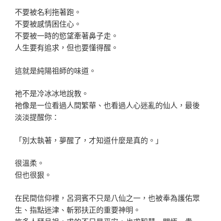
不要被名利拖著跑。
不要被感情困住心。
不要被一時的慾望牽著鼻子走。
人生要有追求，但也要懂得醒。
這就是純陽祖師的味道。
祂不是冷冰冰地說教。
祂像是一位看過人間繁華、也看過人心迷亂的仙人，最後
淡淡提醒你：
「別太執著，夢醒了，才知道什麼是真的。」
很溫柔。
但也很狠。
在民間信仰裡，呂洞賓不只是八仙之一，也被奉為護佑眾
生、指點迷津、斬邪扶正的重要神明。