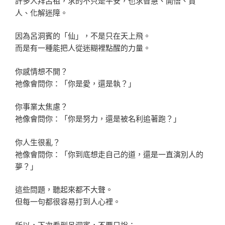
許多人拜呂祖，求的不只是平安，也求智慧、開悟、貴
人、化解迷障。
因為呂洞賓的「仙」，不是只在天上飛。
而是有一種能把人從迷糊裡點醒的力量。
你感情想不開？
祂像會問你：「你是愛，還是執？」
你事業太焦慮？
祂像會問你：「你是努力，還是被名利追著跑？」
你人生很亂？
祂像會問你：「你到底想走自己的道，還是一直演別人的
夢？」
這些問題，聽起來都不大聲。
但每一句都很容易打到人心裡。
所以，下次看到呂洞賓，不要只說：