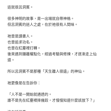
這就很呂洞賓。
很多神明的故事，是一出場就自帶神格。
但呂洞賓的迷人之處，在於祂很有人間味。
祂曾是讀書人。
也曾追求功名。
也曾在紅塵裡打轉。
後來遇到鍾離權點化，經過考驗與修煉，才逐漸走上仙
道。
所以呂洞賓不是那種「天生離人很遠」的神仙。
祂更像是在告訴你：
「人不是一開始就通透的。
誰不是先在紅塵裡摔幾跤，才慢慢知道什麼該放下？」