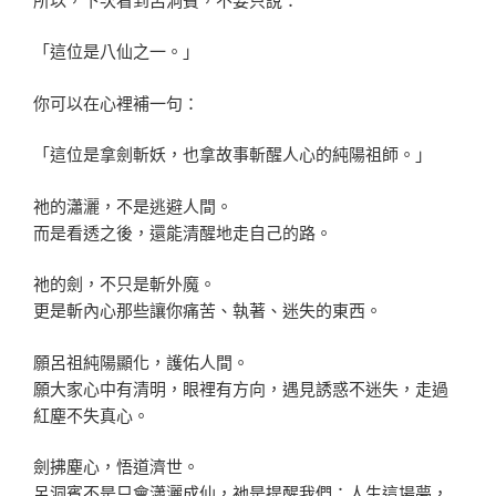
「這位是八仙之一。」
你可以在心裡補一句：
「這位是拿劍斬妖，也拿故事斬醒人心的純陽祖師。」
祂的瀟灑，不是逃避人間。
而是看透之後，還能清醒地走自己的路。
祂的劍，不只是斬外魔。
更是斬內心那些讓你痛苦、執著、迷失的東西。
願呂祖純陽顯化，護佑人間。
願大家心中有清明，眼裡有方向，遇見誘惑不迷失，走過
紅塵不失真心。
劍拂塵心，悟道濟世。
呂洞賓不是只會瀟灑成仙，祂是提醒我們：人生這場夢，