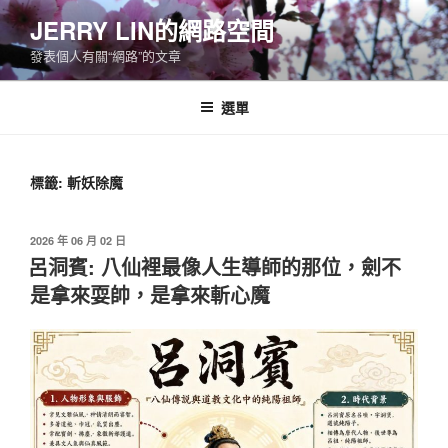
跳
JERRY LIN的網路空間
至
發表個人有關“網路”的文章
主
要
內
選單
容
標籤:
斬妖除魔
發
2026 年 06 月 02 日
佈
呂洞賓: 八仙裡最像人生導師的那位，劍不
於
是拿來耍帥，是拿來斬心魔