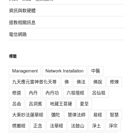
資訊與軟硬體
道教相關訊息
電信網路
標籤
Management
Network Installation
中醫
九天應元雷神普化天尊
佛
佛法
佛說
修煉
修道
內丹
內丹功
六祖壇經
呂仙祖
呂喦
呂洞賓
地藏王菩薩
夏至
大乘妙法蓮華經
彌陀
慧律法師
易經
智慧
楞嚴經
正念
法華經
法鼓山
淨土
淨宗