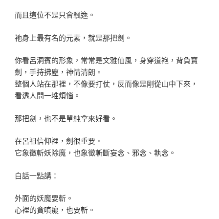
而且這位不是只會飄逸。
祂身上最有名的元素，就是那把劍。
你看呂洞賓的形象，常常是文雅仙風，身穿道袍，背負寶
劍，手持拂塵，神情清朗。
整個人站在那裡，不像要打仗，反而像是剛從山中下來，
看透人間一堆煩惱。
那把劍，也不是單純拿來好看。
在呂祖信仰裡，劍很重要。
它象徵斬妖除魔，也象徵斬斷妄念、邪念、執念。
白話一點講：
外面的妖魔要斬。
心裡的貪嗔癡，也要斬。