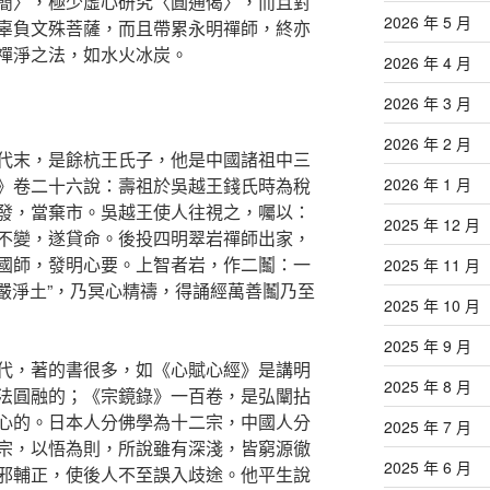
簡〉，極少虛心研究〈圓通偈〉，而且對
2026 年 5 月
辜負文殊菩薩，而且帶累永明禪師，終亦
禪淨之法，如水火冰炭。
2026 年 4 月
2026 年 3 月
2026 年 2 月
代末，是餘杭王氏子，他是中國諸祖中三
》卷二十六說：壽祖於吳越王錢氏時為稅
2026 年 1 月
發，當棄市。吳越王使人往視之，囑以：
2025 年 12 月
不變，遂貸命。後投四明翠岩禪師出家，
國師，發明心要。上智者岩，作二鬮：一
2025 年 11 月
莊嚴淨土”，乃冥心精禱，得誦經萬善鬮乃至
2025 年 10 月
2025 年 9 月
代，著的書很多，如《心賦心經》是講明
2025 年 8 月
法圓融的；《宗鏡錄》一百卷，是弘闡拈
心的。日本人分佛學為十二宗，中國人分
2025 年 7 月
宗，以悟為則，所說雖有深淺，皆窮源徹
2025 年 6 月
邪輔正，使後人不至誤入歧途。他平生說