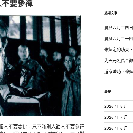
人不要參禪
鍵
字:
近期文章
農曆六月廿四
農曆六月二十
修煉定的功夫
先天元炁萬金
道家睡功，修
彙整
2026 年 8 月
2026 年 7 月
個人不要念佛，只不滿別人勸人不要參禪
2026 年 6 月