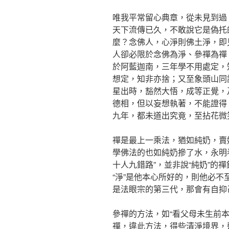
唯我平常留心典章，從未見到過
天下流傳已久，不敢說它是偽托
麼？念佛人，心淨則佛土淨，即
人卻必限於念佛為淨、參禪為禪
於阿藍迦南，三年學不用處定，
想定，知非亦捨；又至象頭山同
星出時，豁然大悟，成等正覺，
德相，但以妄想執著，不能證得
九年，都未道出究竟，至拈花微
禪是最上一乘法，猶如純奶，賣
學佛法的也如純奶摻了水，永明看
十人九錯路”，並非說“純奶”的
“淨”是他本心所好的，則他必
是法眼宗的第三代，那會有自抑
參禪的方法，如“看父母未生前
禪，違此方法，得些清淨境界，