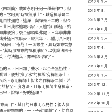
2013 年 9 月
〈四料簡〉載於永明任何一種著作中；但
2013 年 8 月
的。它呵責“有禪無淨土”，難道禪淨是二
2013 年 7 月
見自性彌陀，這淨土與禪是不二的，但今
。昔日我佛逾城出家，入檀特山修道，始
2013 年 6 月
知非便捨；復至郁頭藍弗處，三年學非非
諸外道日食麻麥，經六年，…臘月八日明
2013 年 5 月
乃嘆曰：“奇哉！一切眾生，具有如來智慧
2013 年 4 月
。”其時那裡來的禪和淨呢？以後說法四十
笑，付法迦葉，亦未說出禪字。
2013 年 3 月
2013 年 2 月
奶的人，日日加了些水，以至全無奶性，
到，便對“摻了水”的禪說“有禪無淨土，
2013 年 1 月
禪錯路。永明禪師上智者岩作禪淨二鬮，若
2012 年 12 月
不至於拈至七度方決，且永明禪師出身禪宗，
己宗，說禪不好的道理？
2012 年 11 月
2012 年 10 月
本來面目”，其目的只求明心見性；後人參
通身輕飄飄的，一下子就“開靜”了，便自以
2012 年 9 月