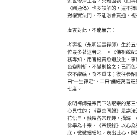
近世修淨土者，只知固執〈四料
〈圓通偈〉也多誤解的，這不獨
對權實法門，不能融會貫通，視
虛雲對此，不能無言：
考壽祖（永明延壽禪師）生於五
位最多著述者之一。《佛祖統紀
務專知，用官錢買魚蝦放生，事
色變則斬，不變則捨之；已而色
衣不繒纊，食不重味；復往參韶
曰“一生禪定”，二曰“誦經萬善
七度。
永明禪師是宗門下法眼宗的第三
心見性的；《萬善同歸》是講法
花悟旨，融匯各宗理趣，攝歸一
佛學為十宗，《宗鏡錄》以心為
底，微微細細地，表出此心，闢