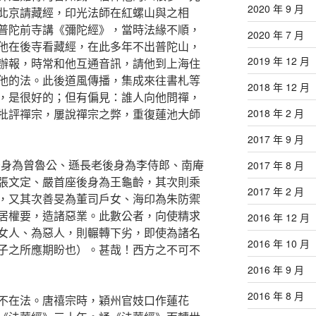
2020 年 9 月
北京請藏經，印光法師在紅螺山與之相
普陀前寺講《彌陀經》，當時法緣不順，
2020 年 7 月
他在後寺看藏經，在此多年不出普陀山，
2019 年 12 月
辦報，時常和他互通音訊，請他到上海住
他的法。此後道風傳播，集成來往書札等
2018 年 12 月
，是很好的；但有偏見：誰人向他問禪，
批評禪宗，屢說禪宗之弊，重復蓮池大師
2018 年 2 月
2017 年 9 月
後身為曾魯公、遜長老後身為李侍郎、南庵
2017 年 8 月
張文定、嚴首座後身為王龜齡，其次則乘
2017 年 2 月
，又其次善旻為董司戶女、海印為朱防禦
居權要，造諸惡業。此數公者，向使精求
2016 年 12 月
女人、為惡人，則輾轉下劣，即使為諸名
2016 年 10 月
子之所應期盼也）。甚哉！西方之不可不
2016 年 9 月
2016 年 8 月
不在法。唐禧宗時，穎州官妓口作蓮花