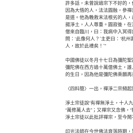
許多話，未曾說過宗下不好的，
因為大悟的人，法法圓融，參禪
是道。他為輓救末法根劣的人，
揚淨土，人人尊重。圓寂後，在
僧來自臨川，曰：我病中入冥得
問：‘此像何人？’主吏曰：‘杭
人，故於此禮矣！’”
中國佛徒以冬月十七日為彌陀聖
彌陀佛在西方過十萬億佛土，誰
的生日，因為他是彌陀佛乘願再
〈四料簡〉一出，禪淨二宗頻起
淨土宗徒說“有禪無淨土，十人
“萬修萬人去”；又禪宗又念佛，
淨土宗徒以此批評禪宗，至今鬧
印光法師在今世佛法衰落時期，