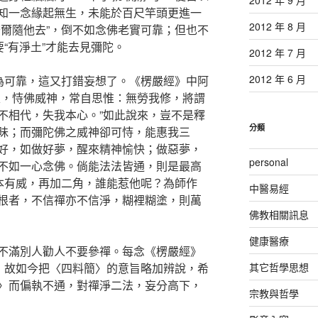
知一念緣起無生，未能於百尺竿頭更進一
2012 年 8 月
瞥爾隨他去”，倒不如念佛老實可靠；但也不
要“有淨土”才能去見彌陀。
2012 年 7 月
2012 年 6 月
”為可靠，這又打錯妄想了。《楞嚴經》中阿
家，恃佛威神，常自思惟：無勞我修，將謂
不相代，失我本心。”如此說來，豈不是釋
分類
昧；而彌陀佛之威神卻可恃，能惠我三
好，如做好夢，醒來精神愉快；做惡夢，
personal
不如一心念佛。倘能法法皆通，則是最高
虎本有威，再加二角，誰能惹他呢？為師作
中醫易經
根者，不信禪亦不信淨，糊裡糊塗，則萬
佛教相關訊息
健康醫療
不滿別人勸人不要參禪。每念《楞嚴經》
心，故如今把〈四料簡〉的意旨略加辨說，希
其它哲學思想
〉而偏執不通，對禪淨二法，妄分高下，
宗教與哲學