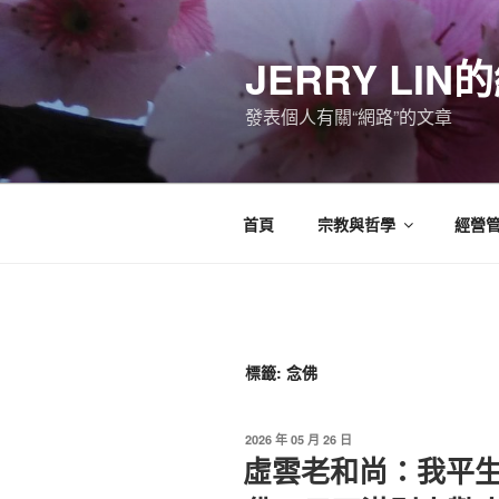
跳
至
JERRY LI
主
要
發表個人有關“網路”的文章
內
容
首頁
宗教與哲學
經營
標籤:
念佛
發
2026 年 05 月 26 日
佈
虛雲老和尚：我平
於