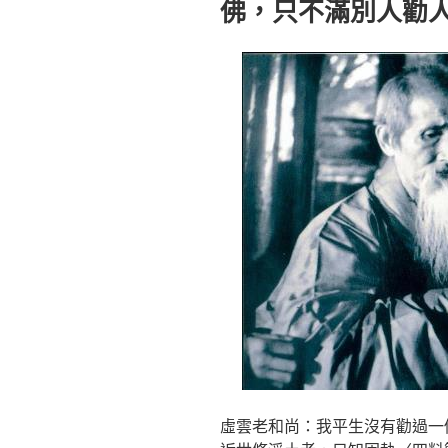
佛，只不滿別人勸
虛雲老和尚：我平生沒有勸過一