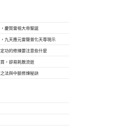
日，慶賀雷祖大帝聖誕
四，九天應元雷聲普化天尊現示
，定功的修煉要注意些什麼
難買，卻易耗散流逝
煉之法與中脈修煉秘訣