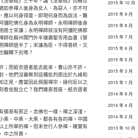
《法華經》三十年。誦《法華經》而轉世
2015 年 10 月
猶如參禪人後身為女人、為惡人，亦不可
2015 年 9 月
，應以何身得度，即現何身而為說法，難
阿彌陀佛化身為永明禪師，永明禪師後身
2015 年 8 月
相居士宋濂；永明禪師就沒有阿彌陀佛那
2015 年 7 月
禪師在蘇州閶門外半塘壽聖寺用血書《華
明禪師退半了；宋濂為臣，不得善終，又
2015 年 6 月
也輾轉下劣嗎？
2015 年 5 月
許；而紙衣道者能去能來，曹山亦不許。
2015 年 3 月
對，他們沒審察到這種批判原出於九峰和
知正見，應當因此佩服禪宗，緣何反以之
2015 年 1 月
刻香坐脫立亡？我們連泰首座、紙衣道者
2014 年 8 月
2014 年 4 月
有頓漸有邪正，念佛也一樣。禪之深淺，
2014 年 2 月
小乘、中乘、大乘，都各有各的禪。中國
以上所舉的禪。但末世行人參禪，確實有
2013 年 10 月
〉中之所責。