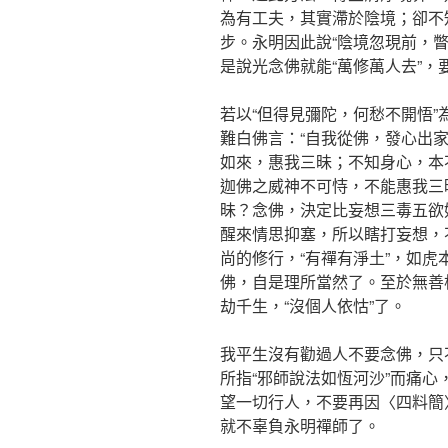
為有工夫，其實滯於陰境；卻不
步。永明因此說“陰境忽現前，
是說光念佛就能“萬修萬人去”，
若以“但得見彌陀，何愁不開悟
難白佛言：“自我從佛，發心出
如來，惠我三昧；不知身心，本
迦佛之威神不可恃，不能惠我三
昧？念佛，決定比妄想三毒五欲
醒來情思抑塞，所以瞎打妄想，
尚的修行，“有禪有淨土”，如
佛，自是理所當然了。至於無善
劫千生，“沒個人依怙”了。
我平生沒有勸過人不要念佛，只
所指“邪師說法如恆河沙”而痛
望一切行人，不要再因〈四料簡
就不辜負永明禪師了。