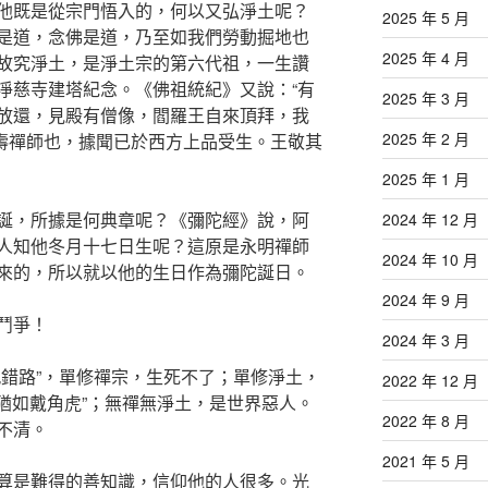
他既是從宗門悟入的，何以又弘淨土呢？
2025 年 5 月
是道，念佛是道，乃至如我們勞動掘地也
2025 年 4 月
故究淨土，是淨土宗的第六代祖，一生讚
淨慈寺建塔紀念。《佛祖統紀》又說：“有
2025 年 3 月
放還，見殿有僧像，閻羅王自來頂拜，我
2025 年 2 月
州壽禪師也，據聞已於西方上品受生。王敬其
2025 年 1 月
誕，所據是何典章呢？《彌陀經》說，阿
2024 年 12 月
人知他冬月十七日生呢？這原是永明禪師
2024 年 10 月
來的，所以就以他的生日作為彌陀誕日。
2024 年 9 月
鬥爭！
2024 年 3 月
九錯路”，單修禪宗，生死不了；單修淨土，
2022 年 12 月
“猶如戴角虎”；無禪無淨土，是世界惡人。
2022 年 8 月
不清。
2021 年 5 月
算是難得的善知識，信仰他的人很多。光