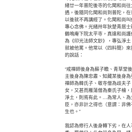
緒廿一年普陀後寺的化聞和尚往
遇，後隨同化聞和尚到普陀，在
以後就不再講經了。化聞和尚叫
專心念佛。光緒卅年狄楚青居士
鶴鳴庵下院太平寺，真達和尚護
為《印光法師文鈔》，專弘淨土
就被他罵。他常以〈四料簡〉來
的說話：
“戒禪師後身為蘇子瞻、青草堂
主後身為陳忠肅、知藏某後身為
禪師為韓氏子、敬寺僧為歧夫子
女，又甚而雁蕩僧為秦氏子檜，
淨土，則焉有此。…為常人、為
臣，亦非計之得也（意謂：非佛
生也。”
我認為修行人後身轉下劣，在人