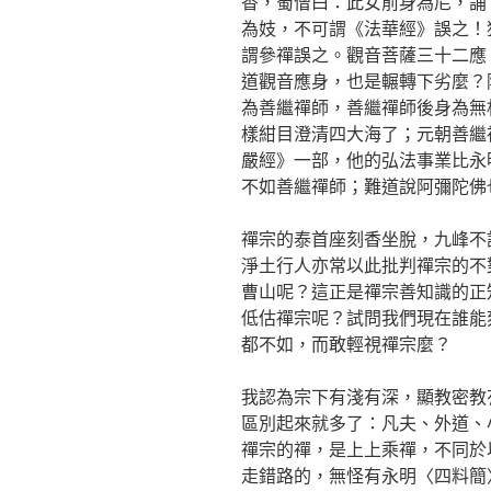
香，蜀僧曰：此女前身為尼，誦
為妓，不可謂《法華經》誤之！
謂參禪誤之。觀音菩薩三十二應
道觀音應身，也是輾轉下劣麼？
為善繼禪師，善繼禪師後身為無
樣紺目澄清四大海了；元朝善繼
嚴經》一部，他的弘法事業比永
不如善繼禪師；難道說阿彌陀佛
禪宗的泰首座刻香坐脫，九峰不
淨土行人亦常以此批判禪宗的不
曹山呢？這正是禪宗善知識的正
低估禪宗呢？試問我們現在誰能
都不如，而敢輕視禪宗麼？
我認為宗下有淺有深，顯教密教
區別起來就多了：凡夫、外道、
禪宗的禪，是上上乘禪，不同於
走錯路的，無怪有永明〈四料簡