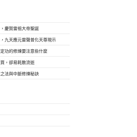
日，慶賀雷祖大帝聖誕
四，九天應元雷聲普化天尊現示
，定功的修煉要注意些什麼
難買，卻易耗散流逝
煉之法與中脈修煉秘訣