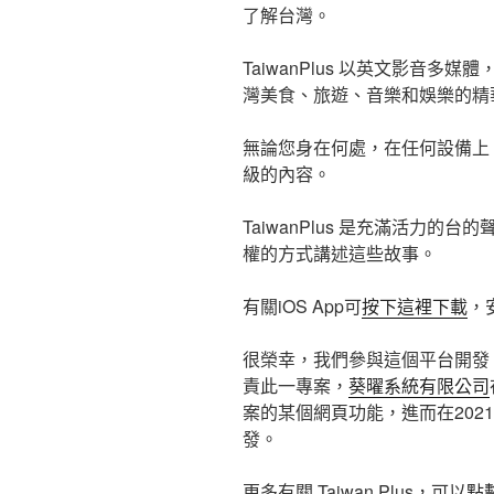
了解台灣。
TaiwanPlus 以英文影音
灣美食、旅遊、音樂和娛樂的精
無論您身在何處，在任何設備上，T
級的內容。
TaiwanPlus 是充滿活力的台的
權的方式講述這些故事。
有關iOS App可
按下這裡下載
，安
很榮幸，我們參與這個平台開發
責此一專案，
葵曜系統有限公司
案的某個網頁功能，進而在202
發。
更多有關 Taiwan Plus，可以
點