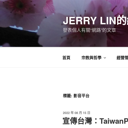
跳
至
JERRY LI
主
要
發表個人有關“網路”的文章
內
容
首頁
宗教與哲學
經營
標籤:
影音平台
發
2022 年 08 月 15 日
佈
宣傳台灣：TaiwanP
於