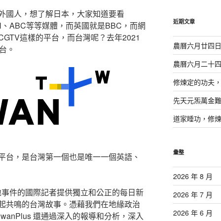
鍵
外國人，想了解日本，大家知道要看
字:
近期文章
N、ABC等等媒體，而英國就是BBC，而網
GTV這樣的平台，而台灣呢？去年2021
農曆六月廿四
台。
農曆六月二十
修煉定的功夫
先天元炁萬金
道家睡功，修
彙整
平台，
是台灣第一個也是唯一一個英語、
2026 年 8 月
球和本地事件的國際記者提供獨立和公正的每日新
2026 年 7 月
起共鳴的台灣故事。憑藉我們在地緣政治
2026 年 6 月
wanPlus 還通過深入的報導和分析，深入