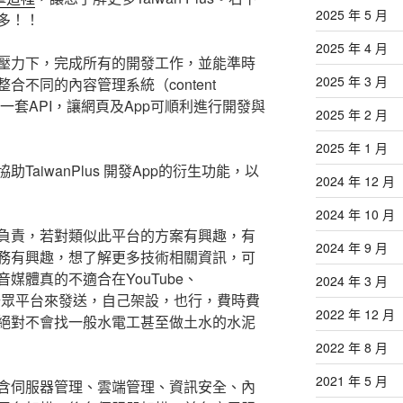
2025 年 5 月
多！！
2025 年 4 月
壓力下，完成所有的開發工作，並能準時
2025 年 3 月
不同的內容管理系統（content
MS)於同一套API，讓網頁及App可順利進行開發與
2025 年 2 月
2025 年 1 月
助TaiwanPlus 開發App的衍生功能，以
2024 年 12 月
2024 年 10 月
負責，若對類似此平台的方案有興趣，有
2024 年 9 月
務有興趣，想了解更多技術相關資訊，可
媒體真的不適合在YouTube、
2024 年 3 月
gram）等公眾平台來發送，自己架設，也行，費時費
2022 年 12 月
絕對不會找一般水電工甚至做土水的水泥
2022 年 8 月
2021 年 5 月
含伺服器管理、雲端管理、資訊安全、內