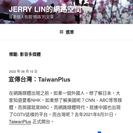
跳
JERRY LIN的網路空間
至
發表個人有關“網路”的文章
主
要
內
選單
容
標籤:
影音多媒體
發
2022 年 08 月 15 日
佈
宣傳台灣：TaiwanPlus
於
在網路媒體出現之前，如果一個外國人，想了解日本，大
家知道要看NHK，如果想了解美國呢？CNN、ABC等等媒
體，而英國就是BBC，而網路媒體時代，就連中國也出現
了CGTV這樣的平台，而台灣呢？去年2021年8月31日，
TaiwanPlus
正式開台。