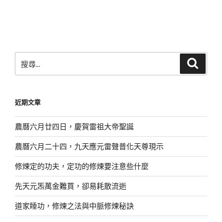
搜
搜
尋
尋
關
鍵
近期文章
字:
農曆六月廿四日，慶賀雷祖大帝聖誕
農曆六月二十四，九天應元雷聲普化天尊現示
修煉定的功夫，定功的修煉要注意些什麼
先天元炁萬金難買，卻易耗散流逝
道家睡功，修煉之法與中脈修煉秘訣