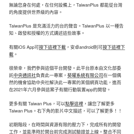
無論您身在何處，在任何設備上，TaiwanPlus 都能從台灣
的角度提供世界級的內容。
TaiwanPlus 是充滿活力的台的聲音。
TaiwanPlus 以一種告
知、啟發和授權的方式講述這些故事。
有關iOS App可
按下這裡下載
，安卓android則可
按下這裡下
載
。
很榮幸，我們參與這個平台開發。此平台原本由文化部委
託
中央通訊社
負責此一專案，
葵曜系統有限公司
在一個偶
然的機會協助中央社解決此一專案的某個網頁功能，進而
在2021年六月參與這案子有關行動裝置app的開發。
更多有關 Taiwan Plus，可以
點擊這裡
，讓您了解更多
Taiwan Plus。右下角的影片中文描述，可以了解更多！！
初期階段，在時間與資源有限的壓力下，完成所有的開發
工作，並能準時於開台前完成測試驗證並上線。整合不同