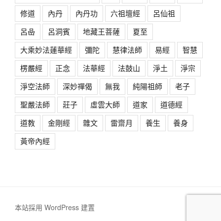
修道
內丹
內丹功
六祖壇經
呂仙祖
呂喦
呂洞賓
地藏王菩薩
夏至
大乘妙法蓮華經
彌陀
慧律法師
易經
智慧
楞嚴經
正念
法華經
法鼓山
淨土
淨宗
淨空法師
深妙禪偈
無我
純陽祖師
老子
聖嚴法師
莊子
虛雲大師
道家
道德經
道教
金剛經
雜文
雷齋月
養生
養身
黃帝內經
本站採用 WordPress 建置