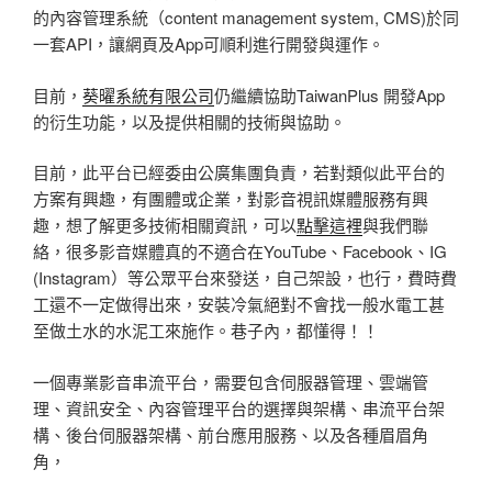
的內容管理系統（content management system, CMS)於同
一套API，讓網頁及App可順利進行開發與運作。
目前，
葵曜系統有限公司
仍繼續協助TaiwanPlus 開發App
的衍生功能，以及提供相關的技術與協助。
目前，此平台已經委由公廣集團負責，若對類似此平台的
方案有興趣，有團體或企業，對影音視訊媒體服務有興
趣，想了解更多技術相關資訊，可以
點擊這裡
與我們聯
絡，很多影音媒體真的不適合在YouTube、Facebook、IG
(Instagram）等公眾平台來發送，自己架設，也行，費時費
工還不一定做得出來，安裝冷氣絕對不會找一般水電工甚
至做土水的水泥工來施作。巷子內，都懂得！！
一個專業影音串流平台，需要包含伺服器管理、雲端管
理、資訊安全、內容管理平台的選擇與架構、串流平台架
構、後台伺服器架構、前台應用服務、以及各種眉眉角
角，