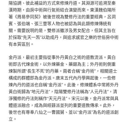
陽協調、彼此補益的方式來修煉丹道。其淵源可追溯至秦
漢時期，由房中術與行氣術結合演變而來。東漢魏伯陽所
著《周易參同契》被後世視為雙修丹法的重要經典，呂洞
賓、張伯端、張三豐等人物也被認為與此類修煉傳統有
關。需要說明的是，雙修派雖涉及男女配合，但其主旨在
於採取“先天一炁”以助成丹，與追求感官之樂的世俗房中術
有本質區別。
金丹派，最初主要指從事外丹黃白之術的道教流派。黃白
術即古代煉金術，以外煉藥金、藥銀為主；外丹術則側重
煉製所謂“長生不死”的丹藥。兩者合稱“金丹術”，相關道士
構成的群體即為金丹派。唐末五代內丹學興起後，一些修
煉內丹的道派也自稱“金丹派”。此後，修煉體系中常將外丹
黃白術歸為“地元丹法”，陰陽雙修丹法稱為“人元丹法”，清
淨獨修的丹法則稱作“天元丹法”。宋元以後，金丹派常與具
體道派融合，成為與經籙派並列的重要道教傳承。此外，
後世也有尊奉八仙之一曹國舅、並以“金丹派”為名的道派創
立。