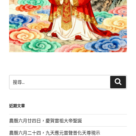
搜
搜
尋
尋
關
鍵
近期文章
字:
農曆六月廿四日，慶賀雷祖大帝聖誕
農曆六月二十四，九天應元雷聲普化天尊現示