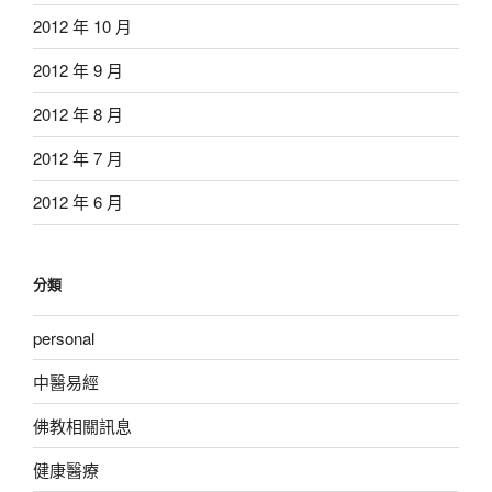
2012 年 10 月
2012 年 9 月
2012 年 8 月
2012 年 7 月
2012 年 6 月
分類
personal
中醫易經
佛教相關訊息
健康醫療