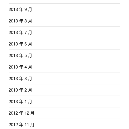
2013 年 9 月
2013 年 8 月
2013 年 7 月
2013 年 6 月
2013 年 5 月
2013 年 4 月
2013 年 3 月
2013 年 2 月
2013 年 1 月
2012 年 12 月
2012 年 11 月