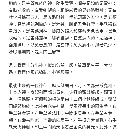
柳的，是主管瘟疫的神；肋生雙翼，嘴尖足鉤的是雷神；
有騎老虎的，有乘虯龍的，相貌威猛的是各路財神；又有
杜李盛孫符五人，是五路財神；手執葫蘆的五位，是五顯
神；穿黑袍執朝簡的，是灶神；腳踏五色祥雲，手執笏或
圭瓚的，是各路河神；披麻的婦人和穿戴黑色盔甲、黑色
衣帽的，是各路煞神；繡衣錦冠，官氣逼人的，是福神；
面如滿月，頤笑春風的，是喜神；忽大忽小，忽老忽少，
吵吵嚷嚷的，是人的三屍神。
呂某看得十分出神，似幻似夢一般，這真是生平一大奇
遇，看得他眼花繚亂，心驚膽顫。
最後出來的一位神仙，頭頂懸著日、月，面部是孩兒相，
上身赤裸，身體和面部為青色，火紅的頭髮豎起，頭頂上
有一個骷髏，所佩戴的項鍊是由十二個小骷髏組成，臀部
圍繞著豹皮。此神有六隻神臂，雙眼裡長出的兩隻手，右
手拿著金鐘，左手拿著法印；中間兩隻手，左手拿著黃
旛，右舉著豹尾；下邊的兩隻手，左手持方天畫戟，右手
執天火神劍，印堂中間的天眼發出金色的神光。此外，這