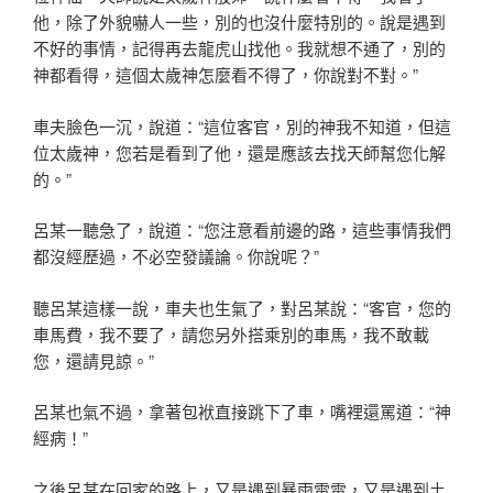
他，除了外貌嚇人一些，別的也沒什麼特別的。說是遇到
不好的事情，記得再去龍虎山找他。我就想不通了，別的
神都看得，這個太歲神怎麼看不得了，你說對不對。”
車夫臉色一沉，說道：“這位客官，別的神我不知道，但這
位太歲神，您若是看到了他，還是應該去找天師幫您化解
的。”
呂某一聽急了，說道：“您注意看前邊的路，這些事情我們
都沒經歷過，不必空發議論。你說呢？”
聽呂某這樣一說，車夫也生氣了，對呂某說：“客官，您的
車馬費，我不要了，請您另外搭乘別的車馬，我不敢載
您，還請見諒。”
呂某也氣不過，拿著包袱直接跳下了車，嘴裡還罵道：“神
經病！”
之後呂某在回家的路上，又是遇到暴雨雷電，又是遇到土