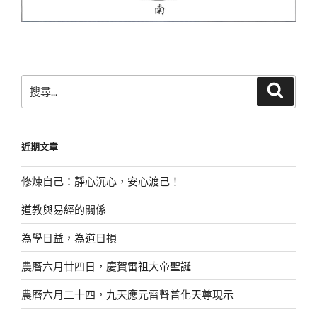
搜
搜
尋
尋
關
鍵
近期文章
字:
修煉自己：靜心沉心，安心渡己！
道教與易經的關係
為學日益，為道日損
農曆六月廿四日，慶賀雷祖大帝聖誕
農曆六月二十四，九天應元雷聲普化天尊現示