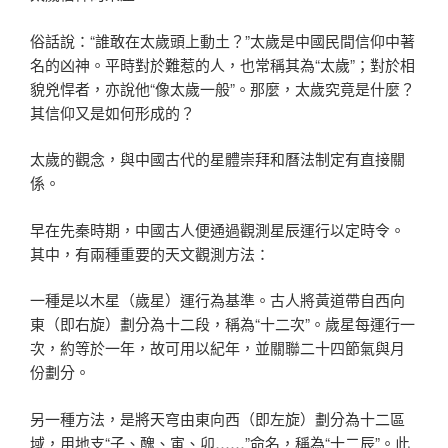
俗話說：“誰敢在太歲頭上動土？”太歲是中國民間信仰中著
名的凶神。平時對於難惹的人，也常稱其為“太歲”；對於相
貌兇悍者，亦說他“像太歲一般”。那麼，太歲究竟是什麼？
其信仰又是如何形成的？
太歲的觀念，與中國古代的星體崇拜和曆法制定有直接關
係。
早在先秦時期，中國古人便通過觀測星辰運行以定時令。
其中，有兩種重要的天文觀測方法：
一種是以木星（歲星）運行為基準。古人將黃道帶自西向
東（即右旋）劃分為十二段，稱為“十二次”。歲星每運行一
次，約等於一年，故可用以紀年，並關聯二十四節氣與月
份劃分。
另一種方法，是將天穹由東向西（即左旋）劃分為十二區
域，用地支“子、醜、寅、卯……”命名，稱為“十二辰”。此