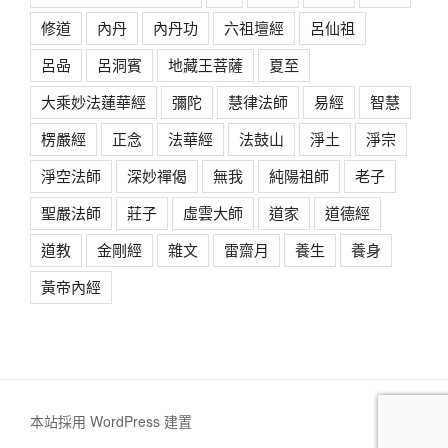
修道
內丹
內丹功
六祖壇經
呂仙祖
呂喦
呂洞賓
地藏王菩薩
夏至
大乘妙法蓮華經
彌陀
慧律法師
易經
智慧
楞嚴經
正念
法華經
法鼓山
淨土
淨宗
淨空法師
深妙禪偈
無我
純陽祖師
老子
聖嚴法師
莊子
虛雲大師
道家
道德經
道教
金剛經
雜文
雷齋月
養生
養身
黃帝內經
本站採用 WordPress 建置