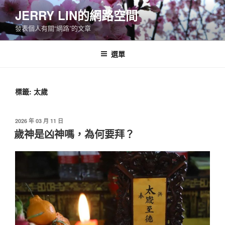
跳
JERRY LIN的網路空間
至
發表個人有關“網路”的文章
主
要
內
選單
容
標籤:
太歲
發
2026 年 03 月 11 日
佈
歲神是凶神嗎，為何要拜？
於