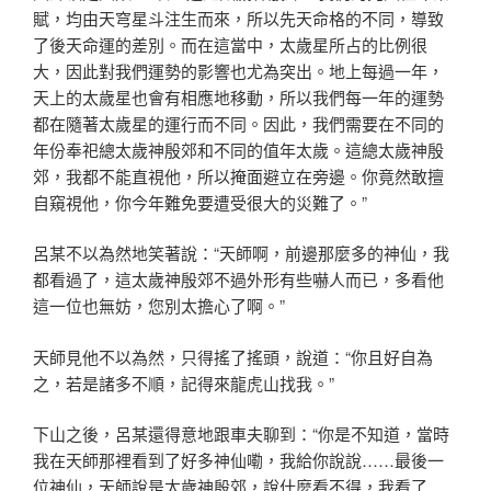
賦，均由天穹星斗注生而來，所以先天命格的不同，導致
了後天命運的差別。而在這當中，太歲星所占的比例很
大，因此對我們運勢的影響也尤為突出。地上每過一年，
天上的太歲星也會有相應地移動，所以我們每一年的運勢
都在隨著太歲星的運行而不同。因此，我們需要在不同的
年份奉祀總太歲神殷郊和不同的值年太歲。這總太歲神殷
郊，我都不能直視他，所以掩面避立在旁邊。你竟然敢擅
自窺視他，你今年難免要遭受很大的災難了。”
呂某不以為然地笑著說：“天師啊，前邊那麼多的神仙，我
都看過了，這太歲神殷郊不過外形有些嚇人而已，多看他
這一位也無妨，您別太擔心了啊。”
天師見他不以為然，只得搖了搖頭，說道：“你且好自為
之，若是諸多不順，記得來龍虎山找我。”
下山之後，呂某還得意地跟車夫聊到：“你是不知道，當時
我在天師那裡看到了好多神仙嘞，我給你說說……最後一
位神仙，天師說是太歲神殷郊，說什麼看不得，我看了