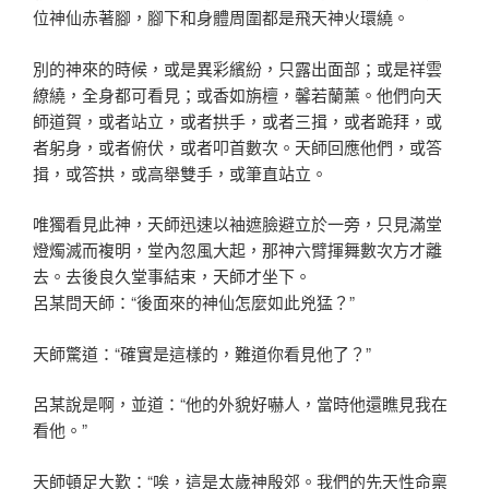
位神仙赤著腳，腳下和身體周圍都是飛天神火環繞。
別的神來的時候，或是異彩繽紛，只露出面部；或是祥雲
繚繞，全身都可看見；或香如旃檀，馨若蘭薰。他們向天
師道賀，或者站立，或者拱手，或者三揖，或者跪拜，或
者躬身，或者俯伏，或者叩首數次。天師回應他們，或答
揖，或答拱，或高舉雙手，或筆直站立。
唯獨看見此神，天師迅速以袖遮臉避立於一旁，只見滿堂
燈燭滅而複明，堂內忽風大起，那神六臂揮舞數次方才離
去。去後良久堂事結束，天師才坐下。
呂某問天師：“後面來的神仙怎麼如此兇猛？”
天師驚道：“確實是這樣的，難道你看見他了？”
呂某說是啊，並道：“他的外貌好嚇人，當時他還瞧見我在
看他。”
天師頓足大歎：“唉，這是太歲神殷郊。我們的先天性命稟