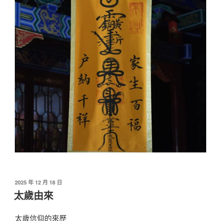
發
2025 年 12 月 18 日
佈
太歲由來
於
太歲信仰的來歷