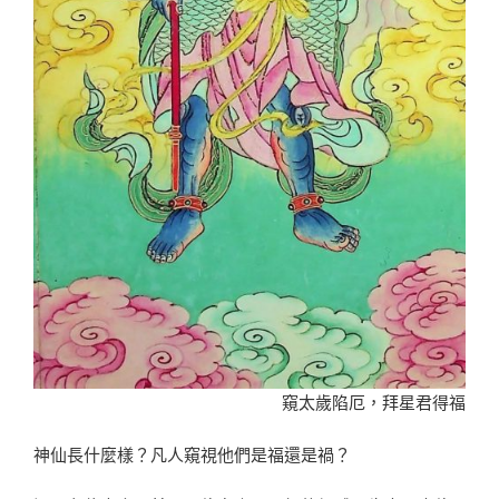
窺太歲陷厄，拜星君得福
神仙長什麼樣？凡人窺視他們是福還是禍？