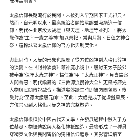
歲神話附會。
太歲信仰長期流行於民間，未被列入早期國家正式祀典。
然而，自元明以來，最高統治者開始承認並吸納這一信
仰。明代在北京設太歲壇（與天壇、地壇等並列），將太
歲作為“主宰一歲之尊神”加以祭祀，常與月將、日值之神合
祭，這標誌著太歲信仰的官方化與制度化。
與此同時，太歲的形象也經歷了從方位凶神到人格化尊神
的演變。在《封神演義》等神魔小說中，殷紂王太子殷郊
被奉為“值年太歲之神”，楊任為“甲子太歲正神”，負責監察
人間善惡。明代編纂的《三教源流搜神大全》更是將歷史
人物與民間傳說融合，描述殷郊誕生時即被肉團包裹，後
受封為“至德太歲殷元帥”。至此，太歲完成了從虛擬星辰、
方位禁忌到人格化司歲之神的完整塑造。
太歲信仰根植於中國古代天文學，在發展過程中融入了方
位禁忌、物怪傳說與人格化神祇塑造，最終形成了一種貫
穿精英文化與民間習俗的獨特信仰體系，其影響延續至