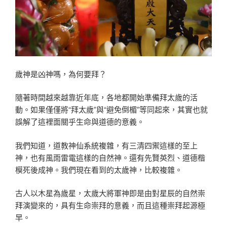
歲神是凶神嗎，為何要拜？
隨著時間越來越靠近年底，各地都開始準備拜太歲的活
動。如果僅僅將“拜太歲”與“避免倒楣”等同起來，其實也就
誤解了這裡面關乎生命與道德的意義。
我們知道，道教神仙系統複雜，有三清四禦這樣的至上
神，也有風雨雷電這樣的自然神。還有先賢英烈、道德楷
模死後成神。我們現在看到的太歲神，比較複雜。
古人以木星為歲星，太歲大將軍神即是由對星辰的自然崇
拜演變來的，具有生命崇拜的意義，而且這種崇拜起源極
早。