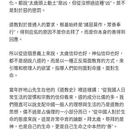
化。都說“太歲頭上動土”是凶，但從沒想過這種“凶”，是不
是對於惡的懲罰。
道教對於普通人的要求，根基始終是“諸惡莫作，眾善奉
行”，得到庇佑的原因不是你去拜了，而是你本身的善得到
回應。
所以從這個意義上來說，太歲信仰也好，神仙信仰也好，
都不是胡說八道的。而是以一種正反兩面教育的方式，來
引導和梳理人的欲望，指導人們如何面對命運，面對生
命。
當年許地山先生在他的《道教史》裡這樣講：“從我國人日
常生活的習慣和宗教的信仰看來，道的成分比儒的多。我
們簡直可以說支配中國一般人的理想與生活的乃是道教的
思想，儒不過是占倫理的一小部分而已。”從中國人對於生
命的態度來說，這是非常中肯的論斷。拜太歲，祭拜的是
神，也是自己的生命，更是自己生命之中本然的“善”。