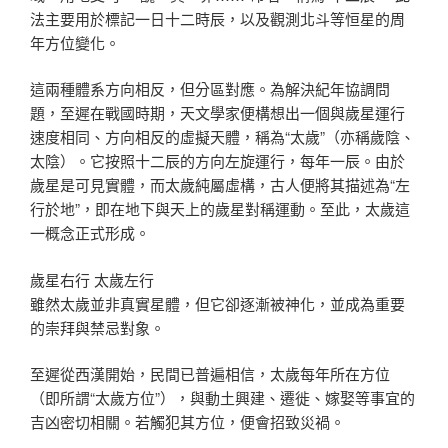
法主要用於標記一日十二時辰，以及觀測北斗等恒星的周
年方位變化。
這兩種體系方向相反，但分區對應。為解決紀年協調問
題，至遲在戰國時期，天文學家便構想出一個與歲星運行
速度相同、方向相反的虛擬天體，稱為“太歲”（亦稱歲陰、
太陰）。它按照十二辰的方向左旋運行，每年一辰。由於
歲星是可見實體，而太歲純屬虛構，古人便將其描述為“左
行於地”，即在地下與天上的歲星對稱運動。至此，太歲這
一概念正式形成。
歲星右行 太歲左行
雖然太歲並非真實星體，但它卻逐漸被神化，並成為重要
的崇拜與禁忌對象。
至遲從西漢開始，民間已普遍相信，太歲每年所在方位
（即所謂“太歲方位”），與動土興建、遷徙、嫁娶等事宜的
吉凶密切相關。若觸犯其方位，便會招致災禍。