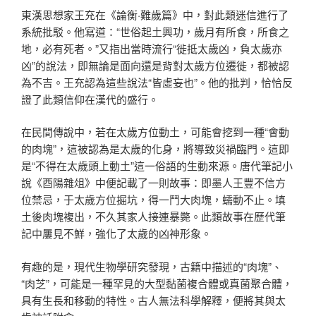
東漢思想家王充在《論衡·難歲篇》中，對此類迷信進行了
系統批駁。他寫道：“世俗起土興功，歲月有所食，所食之
地，必有死者。”又指出當時流行“徙抵太歲凶，負太歲亦
凶”的說法，即無論是面向還是背對太歲方位遷徙，都被認
為不吉。王充認為這些說法“皆虛妄也”。他的批判，恰恰反
證了此類信仰在漢代的盛行。
在民間傳說中，若在太歲方位動土，可能會挖到一種“會動
的肉塊”，這被認為是太歲的化身，將導致災禍臨門。這即
是“不得在太歲頭上動土”這一俗語的生動來源。唐代筆記小
說《酉陽雜俎》中便記載了一則故事：即墨人王豐不信方
位禁忌，于太歲方位掘坑，得一鬥大肉塊，蠕動不止。填
土後肉塊複出，不久其家人接連暴斃。此類故事在歷代筆
記中屢見不鮮，強化了太歲的凶神形象。
有趣的是，現代生物學研究發現，古籍中描述的“肉塊”、
“肉芝”，可能是一種罕見的大型黏菌複合體或真菌聚合體，
具有生長和移動的特性。古人無法科學解釋，便將其與太