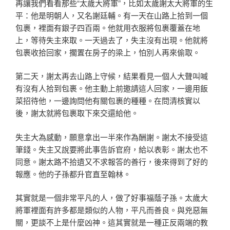
再讓我們看看那些“太歲大將軍”，比如太歲謝太大將軍的生
平：他是明朝人，又名謝廷輔。有一天在山路上拾到一個
包裹，裡面有銀子四百兩。他就用衣服將包裹覆蓋在地
上，等待失主來取。一天過去了，失主沒有出現。他就將
包裹收拾回家，擱置在房子的梁上，怕別人再來偷取。
第二天，謝太再去山路上守候，結果看見一個人大聲叫喊
有沒有人拾到包裹。他主動上前邀請這人回家，一邊用飯
菜招待他，一邊詢問他有關包裹的種種。在問清核實以
後，謝太就將包裹取下來交還給他。
失主大為感動，願意拿出一半來作為酬謝。謝太不接受這
筆錢。失主又說要將此事告訴官府，給以表彰。謝太也不
同意。謝太路不拾遺又不求報答的善行，後來得到了好的
報應。他的子孫都升官直至翰林。
其實就是一個非常平凡的人，做了好事福蔭子孫。太歲大
將軍裡面有許多都是類似的人物，平凡而善良。與兇惡無
關，更談不上是什麼凶神。這其實就是一種正反兩端的教