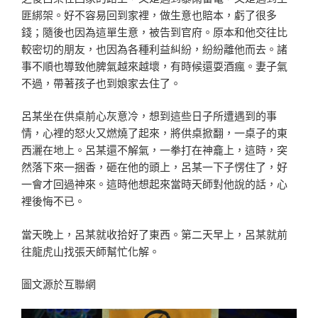
匪綁架。好不容易回到家裡，做生意也賠本，虧了很多
錢；隨後也因為這單生意，被告到官府。原本和他交往比
較密切的朋友，也因為各種利益糾紛，紛紛離他而去。諸
事不順也導致他脾氣越來越壞，有時候還耍酒瘋。妻子氣
不過，帶著孩子也到娘家去住了。
呂某坐在供桌前心灰意冷，想到這些日子所遭遇到的事
情，心裡的怒火又燃燒了起來，將供桌掀翻，一桌子的東
西灑在地上。呂某還不解氣，一拳打在神龕上，這時，突
然落下來一捆香，砸在他的頭上，呂某一下子愣住了，好
一會才回過神來。這時他想起來當時天師對他說的話，心
裡後悔不已。
當天晚上，呂某就收拾好了東西。第二天早上，呂某就前
往龍虎山找張天師幫忙化解。
圖文源於互聯網