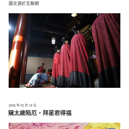
圖文源於互聯網
發
2026 年 02 月 19 日
佈
窺太歲陷厄，拜星君得福
於