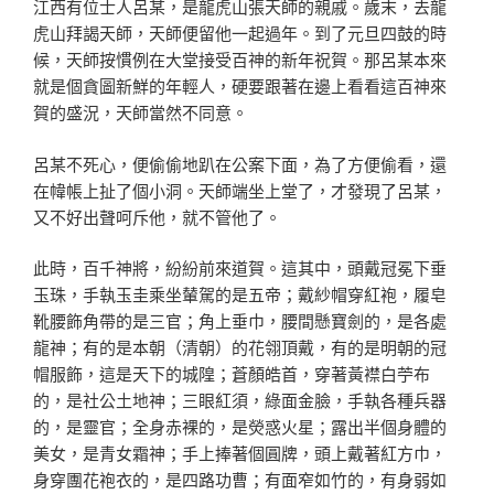
江西有位士人呂某，是龍虎山張天師的親戚。歲末，去龍
虎山拜謁天師，天師便留他一起過年。到了元旦四鼓的時
候，天師按慣例在大堂接受百神的新年祝賀。那呂某本來
就是個貪圖新鮮的年輕人，硬要跟著在邊上看看這百神來
賀的盛況，天師當然不同意。
呂某不死心，便偷偷地趴在公案下面，為了方便偷看，還
在幃帳上扯了個小洞。天師端坐上堂了，才發現了呂某，
又不好出聲呵斥他，就不管他了。
此時，百千神將，紛紛前來道賀。這其中，頭戴冠冕下垂
玉珠，手執玉圭乘坐輦駕的是五帝；戴紗帽穿紅袍，履皂
靴腰飾角帶的是三官；角上垂巾，腰間懸寶劍的，是各處
龍神；有的是本朝（清朝）的花翎頂戴，有的是明朝的冠
帽服飾，這是天下的城隍；蒼顏皓首，穿著黃襟白苧布
的，是社公土地神；三眼紅須，綠面金臉，手執各種兵器
的，是靈官；全身赤裸的，是熒惑火星；露出半個身體的
美女，是青女霜神；手上捧著個圓牌，頭上戴著紅方巾，
身穿團花袍衣的，是四路功曹；有面窄如竹的，有身弱如