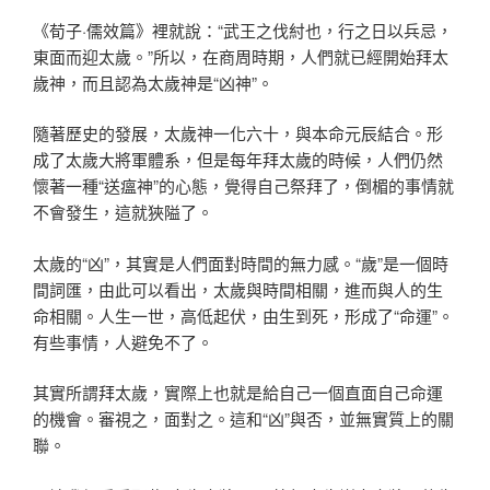
《荀子·儒效篇》裡就說：“武王之伐紂也，行之日以兵忌，
東面而迎太歲。”所以，在商周時期，人們就已經開始拜太
歲神，而且認為太歲神是“凶神”。
隨著歷史的發展，太歲神一化六十，與本命元辰結合。形
成了太歲大將軍體系，但是每年拜太歲的時候，人們仍然
懷著一種“送瘟神”的心態，覺得自己祭拜了，倒楣的事情就
不會發生，這就狹隘了。
太歲的“凶”，其實是人們面對時間的無力感。“歲”是一個時
間詞匯，由此可以看出，太歲與時間相關，進而與人的生
命相關。人生一世，高低起伏，由生到死，形成了“命運”。
有些事情，人避免不了。
其實所謂拜太歲，實際上也就是給自己一個直面自己命運
的機會。審視之，面對之。這和“凶”與否，並無實質上的關
聯。