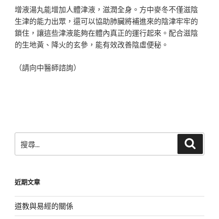
增液湯丸能增加人體津液，滋潤全身。方中麥冬不僅滋陰
生津的能力出眾，還可以協助肺臟將補進來的陰津牢牢的
鎖住，讓這些津液能夠在體內真正的運行起來。配合滋陰
的生地黃、降火的玄參，能有效改善陰虛便秘。
（請向中醫師諮詢）
搜
搜
尋
尋
關
鍵
近期文章
字:
道教與易經的關係