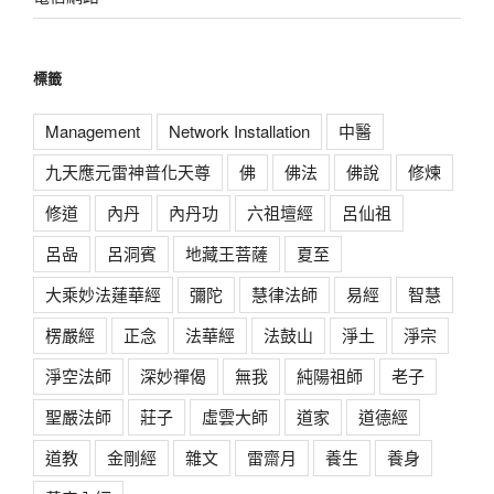
標籤
Management
Network Installation
中醫
九天應元雷神普化天尊
佛
佛法
佛說
修煉
修道
內丹
內丹功
六祖壇經
呂仙祖
呂喦
呂洞賓
地藏王菩薩
夏至
大乘妙法蓮華經
彌陀
慧律法師
易經
智慧
楞嚴經
正念
法華經
法鼓山
淨土
淨宗
淨空法師
深妙禪偈
無我
純陽祖師
老子
聖嚴法師
莊子
虛雲大師
道家
道德經
道教
金剛經
雜文
雷齋月
養生
養身