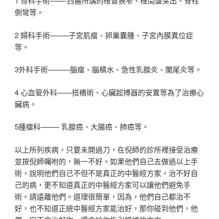
1 骨科手術——-西醫所講的椎管狹窄、椎間盤突出、脊柱
側彎等。
2 婦科手術——–子宮肌瘤、卵巢囊腫、子宮內膜異位症
等。
3外科手術———腦瘤、腦積水、急性乳腺炎、闌尾炎等。
4 心血管外科——搭橋術、心臟起搏器的安置等為了治療心
臟病。
5腫瘤科——– 乳腺癌、大腸癌、肺癌等。
以上所列疾病，只要未開過刀，在倪師的診所裡接受治療
並按倪師囑咐的，無一不好。如果他們自己去做過以上手
術，說明他們自己不但不是真正的中醫經方家，治不好自
己的病，更不知道真正的中醫經方家可以讓他們避免手
術。請遠離他們。道理很簡單，因為，他們自己都治不
好，也不知道正統中醫經方家能治好，那你碰到他們，他