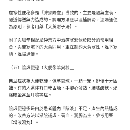
虛寒性便秘多是『脾腎陽虛』導致的，主要是陽氣虛衰，
腸道傳送無力造成的。調理方法應以溫補脾腎，溫陽通便
為原則，參考用藥【大黃附子湯】。
附子與細辛相配是仲景方中治療寒邪伏於陰分的常用組
合，與苦寒瀉下的大黃同用，重在制約大黃寒性，溫下寒
積，溫陽通便。
（五）陰虛便秘（大便像羊糞粒＿
典型症狀為大便乾硬，像羊糞球，一顆一顆，排便十分困
難。有的人還伴有口乾舌燥，手腳心發熱，腰膝酸軟、頭
痛眩暈甚至耳鳴等症。
陰虛便秘多是由於患者體內『陰液』不足，產生內熱造成
的。改善方法以滋陰補虛、養血、潤腸為主，參考用藥
【增液湯丸】。