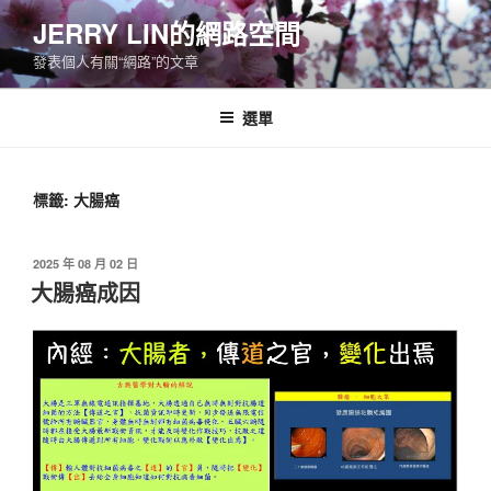
跳
JERRY LIN的網路空間
至
發表個人有關“網路”的文章
主
要
內
選單
容
標籤:
大腸癌
發
2025 年 08 月 02 日
佈
大腸癌成因
於