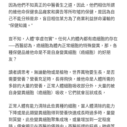
因為他們不知真正的中醫養生之道，因此，他們相信所謂
的維他命保健食品廠家和廣告等所吹噓的保健，是因為自
己不能分辨是非，盲目相信某方為了商業利益拼命灌輸的
“保健知識。”
豈不知，人體“寧虛勿實”。任何人的體內都有癌細胞的存在
—–西醫認為，癌細胞為體內正常細胞的特殊變異，那，各
種保健品維他命是不是自身變異細胞（癌細胞）的好朋
友？
讀者請思考，無論動物或是植物，世界萬物要生長，是否
需要營養？營養充足時，長得飛快，維他命是人體所需的
多餘的大量的營養，正常人體細胞吸收部分外，大量的被
自身變異細胞（癌細胞）吸收，它們就會茁狀成長，
正常人體有能力清除此些異種的細胞，當人體清除的能力
下降或是此類變異細胞得到營養快速成長時過多時，量變
到質變，此些變異細胞聚集成塊，或量增加到一定程度
時，便會顯示在西醫的儀器中，西醫所謂的肝癌，肺癌等