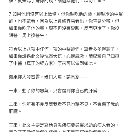
誤，就是為了賺你的錢，請遠離他們，以防上當。
7 如果他們沒有以上數條，但你越吃他的藥，腳越冷的中醫
師，也不能看。因為以上數條容易看出，你容易分辨，但
如果你吃了他的藥，腳不但沒有變暖，反而更冷了，你投
錯醫，馬上換醫生。
符合以上八項中任何一項的中醫師們，筆者多多得罪了，
如果你讀過此文後恍然大悟，心懷感激，請感激自己知道
了中醫（真正的經方家）原來可以做到如此。
如果你大發雷霆，破口大罵，請息怒——
一來，動了你的怒氣，只會傷到你自己的肝臟。
二來，你所有不良反應我看不見也聽不見，不會傷了我的
肝臟。
三來，此文主要是寫給身患疾病要尋醫求助的病人看的，
是為了不耽誤他們的病情，並不是要寫給你們看的。