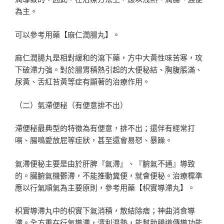
為主。
可以參考用藥【麻仁潤腸丸】。
麻仁潤腸丸是相對緩和的瀉下藥，方中大黃性味苦寒，攻
下破滯力強。對於腸胃積熱引起的大便秘結、胸腹脹滿、
尿黃、舌紅苔黃等症有顯著的治療作用。
（二）氣滯便秘（有便意排不出）
滯便秘最典型的特徵為有便意，排不出；還伴有經常打
嗝、腸鳴愛放屁等症狀，甚至還會易怒、暴躁。
氣滯便秘主要是由於肝脾『氣滯』、『腑氣不通』導致
的。臟腑氣機鬱滯，不能推動糞便，就會便秘。治療標準
應以行氣順氣為主要原則，參考用藥【枳實導滯丸】。
枳實導滯丸中的枳實下氣消積，散結除痞；神曲消食導
滯。全方重在行氣導滯，清利濕熱，能幫助腸道傳導功能