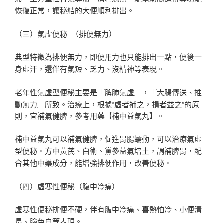
恢復正常，讓秘結的大便順利排出。
（三）氣虛便秘 （排便無力）
典型特徵為排便無力，即便用力也只能排出一點，便後一
身虛汗，還伴有氣短、乏力、沒精神等表現。
老年性氣虛型便秘主要是『脾肺氣虛』，『大腸傳送、推
動無力』所致。治療上，根據“虛者補之，損者益之”的原
則，宜補氣健脾，參考用藥【補中益氣丸】。
補中益氣丸可以補氣健脾，促進胃腸蠕動，可以治療氣虛
型便秘。方中黃芪、白術、黨參益氣培土，調補脾胃，配
合其他中藥成分，能增強排便作用，改善便秘。
（四）虛寒性便秘（腹中冷痛）
虛寒性便秘排便不硬，伴有腹中冷痛、喜熱怕冷、小便清
長、臉色白等表現。