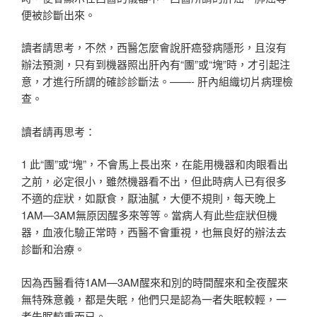
便被診斷出來。
讀者請思考，不然，西醫怎麼會說肝癌發病隱形，且沒有
辦法預測，只有到機器照出肝內有“團”或“塊”時，才引起注
意，才進行所謂的確診診斷法。——- 肝內組織切片病理檢
查。
讀者請再思考：
1 此“團”或“塊”，不會馬上長出來，在能用機器和肉眼看出
之前，必定很小，雖然機器看不出，但此時病人已有很多
不適的症狀，如厭食，厭油膩，大便不規則，每天晚上
1AM—3AM無原因醒多來等等。當病人有此些症狀但機
器，血液化驗正常時，西醫不會重視，也無良好的辦法去
診斷和治療。
因為西醫看待1AM—3AM醒來和別的時間醒來和全夜醒來
無特殊意義，都是失眠，他們只是認為一者失眠較輕，一
者失眠較重而已。