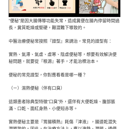
“便秘”是因大腸傳導功能失常，造成糞便在腸內停留時間過
長，糞質乾燥或堅硬，艱澀難下導致的。
中醫治療便秘常按照『證型』來調治，常見的證型有：
實熱、氣滯、氣虛、虛寒、陰虛便秘等，想要有效解決便
秘問題，就要從『根源』著手，才能治標治本。
便秘的常見證型，你對應看看是哪一種？
（ㄧ）濕熱便秘（伴有口臭）
這類患者除典型特徵“口臭”外，還伴有大便乾燥、腹部脹
滿、口乾、面紅身熱、小便短赤等。
實熱便秘主要是『胃腸積熱』耗傷『津液』，腸道乾澀失
潤導致的。因此，在治療方法上，應以洩熱、潤腸、通便