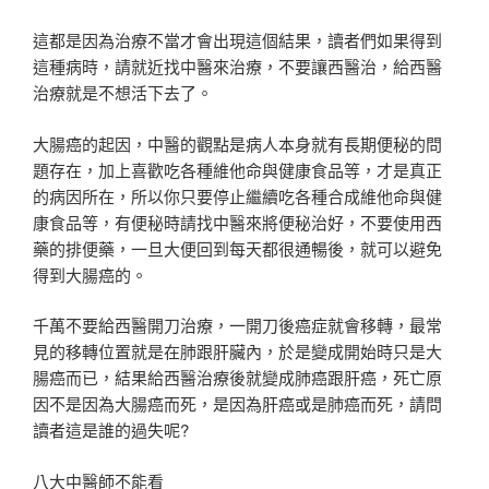
這都是因為治療不當才會出現這個結果，讀者們如果得到
這種病時，請就近找中醫來治療，不要讓西醫治，給西醫
治療就是不想活下去了。
大腸癌的起因，中醫的觀點是病人本身就有長期便秘的問
題存在，加上喜歡吃各種維他命與健康食品等，才是真正
的病因所在，所以你只要停止繼續吃各種合成維他命與健
康食品等，有便秘時請找中醫來將便秘治好，不要使用西
藥的排便藥，一旦大便回到每天都很通暢後，就可以避免
得到大腸癌的。
千萬不要給西醫開刀治療，一開刀後癌症就會移轉，最常
見的移轉位置就是在肺跟肝臟內，於是變成開始時只是大
腸癌而已，結果給西醫治療後就變成肺癌跟肝癌，死亡原
因不是因為大腸癌而死，是因為肝癌或是肺癌而死，請問
讀者這是誰的過失呢?
八大中醫師不能看