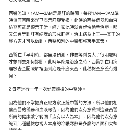
西醫怎知，1AM—3AM是屬肝的時間，每夜1AM—3AM準
時無原因醒來就已表示肝臟受損，此時的西醫儀器和血液
檢查可能是顯示正常，經方家此時就會趕快動手治療，那
又怎會等到肝有結塊的形成肝癌，治未病為上工—–真正的
經方家才可以做到，西醫和別的中醫都將束手無策。
西醫在『早期時』都無法預測，非要等到長大了很明顯時
才想到去如何診斷，此時早應是治療之時，西醫卻在用病
理檢查企圖瞭解裡面到底是什麼東西，此種檢查意義有幾
何？
2 每年進行一年一次健康體檢的中醫師。
因為他們不掌握真正經方家正統中醫的方法，所以他們相
信西醫的儀器和血液報告，因為他們沒有意識到這些西醫
所謂的健康數字範圍『沒有以人為本』，因為他們沒有意
識到此種體檢忽視人本身的冷暖寒熱是多麼的片面和欠整