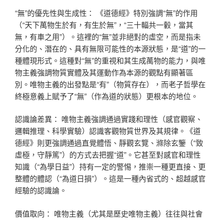
“無”的優先性與生成性： 《道德經》特別強調“無”的作用
（“天下萬物生於有，有生於無”，“三十輻共一轂，當其
無，有車之用”）。這裡的“無”並非絕對的虛空，而是指未
分化的、潛在的、具有無限可能性的本源狀態，是“道”的一
種體現形式。這種對“無”的重視和其生成萬物的能力，與唯
物主義強調物質實體及其運動作為本源的觀點有顯著區
別。唯物主義的出發點是“有”（物質存在），而老子哲學在
終極意義上賦予了“無”（作為道的狀態）更根本的地位。
認識論差異： 唯物主義強調通過實踐和理性（感官觀察、
邏輯推理、科學實驗）認識客觀物質世界及其規律。《道
德經》則更強調通過直覺體悟、靜觀玄覽、滌除玄鑒（“致
虛極，守靜篤”）的方式去把握“道”。它甚至對感官和理性
知識（“為學日益”）持有一定的警惕，推崇一種更直接、更
整體的體認（“為道日損”）。這是一種內省式的、超越感官
經驗的認識論。
價值取向： 唯物主義（尤其是歷史唯物主義）往往與社會