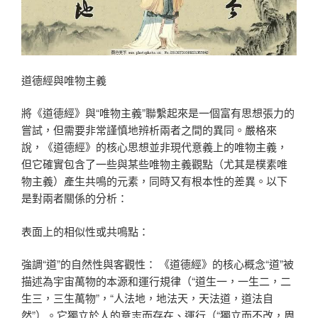
道德經與唯物主義
將《道德經》與“唯物主義”聯繫起來是一個富有思想張力的
嘗試，但需要非常謹慎地辨析兩者之間的異同。嚴格來
說，《道德經》的核心思想並非現代意義上的唯物主義，
但它確實包含了一些與某些唯物主義觀點（尤其是樸素唯
物主義）產生共鳴的元素，同時又有根本性的差異。以下
是對兩者關係的分析：
表面上的相似性或共鳴點：
強調“道”的自然性與客觀性： 《道德經》的核心概念“道”被
描述為宇宙萬物的本源和運行規律（“道生一，一生二，二
生三，三生萬物”，“人法地，地法天，天法道，道法自
然”）。它獨立於人的意志而存在、運行（“獨立而不改，周