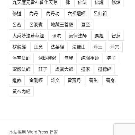
九天應元雷神普化天尊
佛
佛法
佛說
修煉
修道
內丹
內丹功
六祖壇經
呂仙祖
呂喦
呂洞賓
地藏王菩薩
夏至
大乘妙法蓮華經
彌陀
慧律法師
易經
智慧
楞嚴經
正念
法華經
法鼓山
淨土
淨宗
淨空法師
深妙禪偈
無我
純陽祖師
老子
聖嚴法師
莊子
虛雲大師
道家
道德經
道教
金剛經
雜文
雷齋月
養生
養身
黃帝內經
本站採用 WordPress 建置