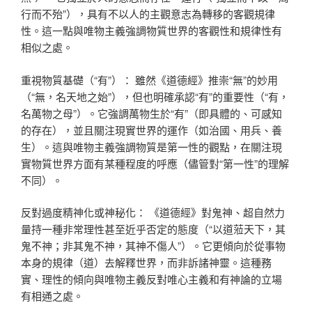
行而不殆”），具有不以人的主觀意志為轉移的客觀規律
性。這一點與唯物主義強調物質世界的客觀性和規律性有
相似之處。
重視物質基礎（“有”）： 雖然《道德經》推崇“無”的妙用
（“無，名天地之始”），但也明確承認“有”的重要性（“有，
名萬物之母”）。它強調萬物生於“有”（即具體的、可感知
的存在），並且關注現實世界的運作（如治國、用兵、養
生）。這與唯物主義強調物質是第一性的觀點，在關注現
實物質世界方面有某種程度的呼應（儘管對“第一性”的理解
不同）。
反對過度精神化或神秘化： 《道德經》對鬼神、超自然力
量持一種非常理性甚至近乎否定的態度（“以道蒞天下，其
鬼不神；非其鬼不神，其神不傷人”）。它更傾向於從事物
本身的規律（道）去解釋世界，而非訴諸神靈。這種務
實、理性的傾向與唯物主義反對唯心主義和有神論的立場
有相通之處。