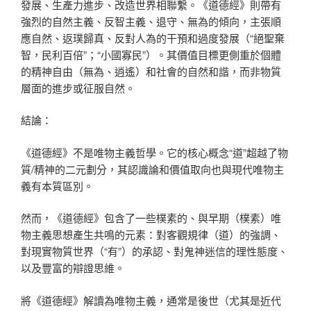
發展、生產力進步、改造世界相聯繫。《道德經》則帶有
強烈的自然主義、反智主義、退守、無為的傾向，主張順
應自然、返璞歸真、反對人為的干預和過度發展（“絕聖棄
智，民利百倍”；“小國寡民”）。其價值目標更側重於個體
的精神自由（無為、逍遙）和社會的自然和諧，而非物質
層面的進步或征服自然。
結論：
《道德經》不是唯物主義哲學。它的核心概念“道”超越了物
質/精神的二元劃分，其認識論和價值取向也與現代唯物主
義有本質區別。
然而，《道德經》包含了一些樸素的、與早期（樸素）唯
物主義思想產生共鳴的元素：對客觀規律（道）的強調、
對現實物質世界（“有”）的承認、對鬼神迷信的理性態度、
以及豐富的辯證思維。
將《道德經》解讀為唯物主義，通常是後世（尤其是近代