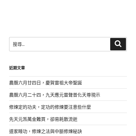
搜
搜
尋
尋
關
鍵
近期文章
字:
農曆六月廿四日，慶賀雷祖大帝聖誕
農曆六月二十四，九天應元雷聲普化天尊現示
修煉定的功夫，定功的修煉要注意些什麼
先天元炁萬金難買，卻易耗散流逝
道家睡功，修煉之法與中脈修煉秘訣