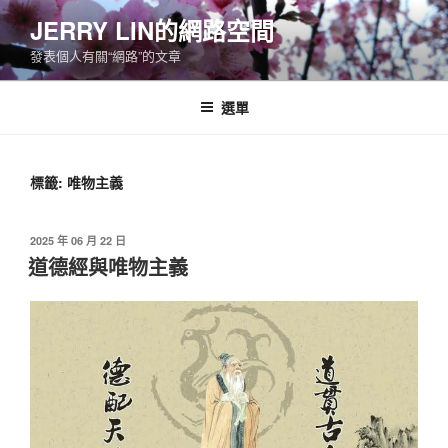
跳
JERRY LIN的網路空間
至
發表個人有關“網路”的文章
主
要
內
選單
容
標籤:
唯物主義
發
2025 年 06 月 22 日
佈
道德經與唯物主義
於