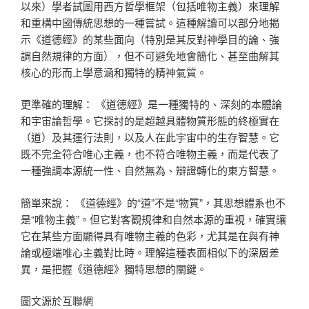
以來）學者試圖用西方哲學框架（包括唯物主義）來理解
和重構中國傳統思想的一種嘗試。這種解讀可以部分地揭
示《道德經》的某些面向（特別是其反對神學目的論、強
調自然規律的方面），但不可避免地會簡化、甚至曲解其
核心的形而上學意涵和獨特的精神氣質。
更準確的理解： 《道德經》是一種獨特的、深刻的本體論
和宇宙論哲學。它探討的是超越具體物質形態的終極實在
（道）及其運行法則，以及人在此宇宙中的生存智慧。它
既不完全符合唯心主義，也不符合唯物主義，而是代表了
一種強調本源統一性、自然無為、辯證轉化的東方智慧。
簡單來說： 《道德經》的“道”不是“物質”，其思想體系也不
是“唯物主義”。但它對客觀規律和自然本源的重視，確實讓
它在某些方面顯得具有唯物主義的色彩，尤其是在與有神
論或極端唯心主義對比時。理解這種表面相似下的深層差
異，是把握《道德經》獨特思想的關鍵。
圖文源於互聯網