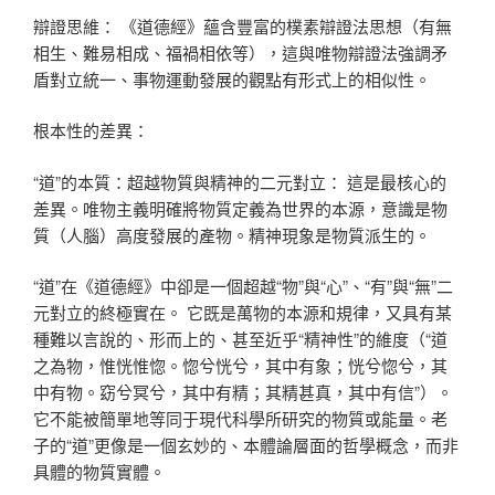
辯證思維： 《道德經》蘊含豐富的樸素辯證法思想（有無
相生、難易相成、福禍相依等），這與唯物辯證法強調矛
盾對立統一、事物運動發展的觀點有形式上的相似性。
根本性的差異：
“道”的本質：超越物質與精神的二元對立： 這是最核心的
差異。唯物主義明確將物質定義為世界的本源，意識是物
質（人腦）高度發展的產物。精神現象是物質派生的。
“道”在《道德經》中卻是一個超越“物”與“心”、“有”與“無”二
元對立的終極實在。 它既是萬物的本源和規律，又具有某
種難以言說的、形而上的、甚至近乎“精神性”的維度（“道
之為物，惟恍惟惚。惚兮恍兮，其中有象；恍兮惚兮，其
中有物。窈兮冥兮，其中有精；其精甚真，其中有信”）。
它不能被簡單地等同于現代科學所研究的物質或能量。老
子的“道”更像是一個玄妙的、本體論層面的哲學概念，而非
具體的物質實體。