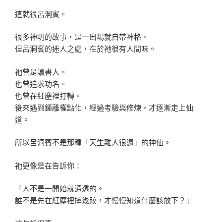
這就很呂洞賓。
很多神明的故事，是一出場就自帶神格。
但呂洞賓的迷人之處，在於祂很有人間味。
祂曾是讀書人。
也曾追求功名。
也曾在紅塵裡打轉。
後來遇到鍾離權點化，經過考驗與修煉，才逐漸走上仙
道。
所以呂洞賓不是那種「天生離人很遠」的神仙。
祂更像是在告訴你：
「人不是一開始就通透的。
誰不是先在紅塵裡摔幾跤，才慢慢知道什麼該放下？」