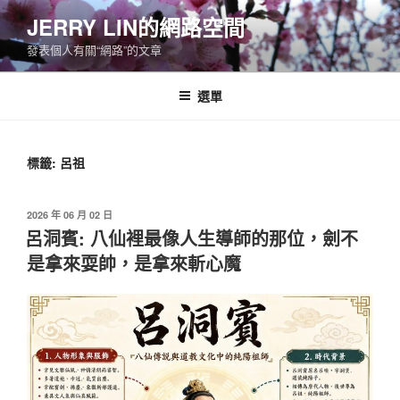
跳
JERRY LIN的網路空間
至
發表個人有關“網路”的文章
主
要
內
選單
容
標籤:
呂祖
發
2026 年 06 月 02 日
佈
呂洞賓: 八仙裡最像人生導師的那位，劍不
於
是拿來耍帥，是拿來斬心魔