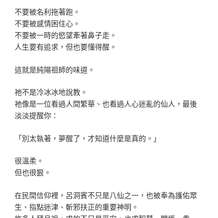
不要被名利拖著跑。
不要被感情困住心。
不要被一時的慾望牽著鼻子走。
人生要有追求，但也要懂得醒。
這就是純陽祖師的味道。
祂不是冷冰冰地說教。
祂像是一位看過人間繁華、也看過人心迷亂的仙人，最後
淡淡提醒你：
「別太執著，夢醒了，才知道什麼是真的。」
很溫柔。
但也很狠。
在民間信仰裡，呂洞賓不只是八仙之一，也被奉為護佑眾
生、指點迷津、斬邪扶正的重要神明。