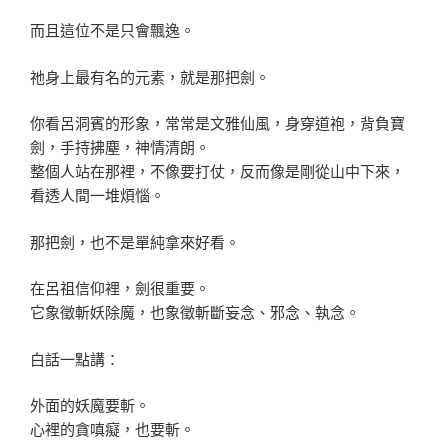
而且這位不是只會飄逸。
祂身上最有名的元素，就是那把劍。
你看呂洞賓的形象，常常是文雅仙風，身穿道袍，背負寶
劍，手持拂塵，神情清朗。
整個人站在那裡，不像要打仗，反而像是剛從山中下來，
看透人間一堆煩惱。
那把劍，也不是單純拿來好看。
在呂祖信仰裡，劍很重要。
它象徵斬妖除魔，也象徵斬斷妄念、邪念、執念。
白話一點講：
外面的妖魔要斬。
心裡的貪嗔癡，也要斬。