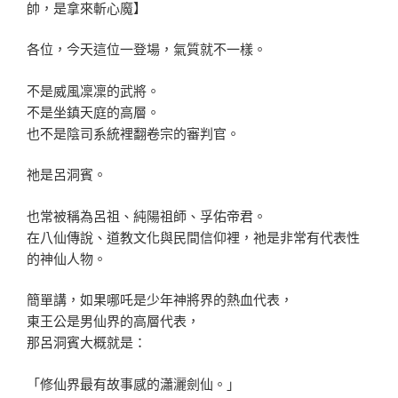
帥，是拿來斬心魔】
各位，今天這位一登場，氣質就不一樣。
不是威風凜凜的武將。
不是坐鎮天庭的高層。
也不是陰司系統裡翻卷宗的審判官。
祂是呂洞賓。
也常被稱為呂祖、純陽祖師、孚佑帝君。
在八仙傳說、道教文化與民間信仰裡，祂是非常有代表性
的神仙人物。
簡單講，如果哪吒是少年神將界的熱血代表，
東王公是男仙界的高層代表，
那呂洞賓大概就是：
「修仙界最有故事感的瀟灑劍仙。」