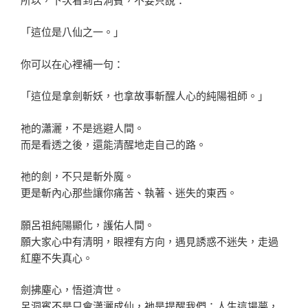
「這位是八仙之一。」
你可以在心裡補一句：
「這位是拿劍斬妖，也拿故事斬醒人心的純陽祖師。」
祂的瀟灑，不是逃避人間。
而是看透之後，還能清醒地走自己的路。
祂的劍，不只是斬外魔。
更是斬內心那些讓你痛苦、執著、迷失的東西。
願呂祖純陽顯化，護佑人間。
願大家心中有清明，眼裡有方向，遇見誘惑不迷失，走過
紅塵不失真心。
劍拂塵心，悟道濟世。
呂洞賓不是只會瀟灑成仙，祂是提醒我們：人生這場夢，