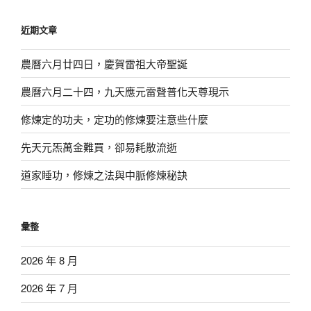
關
鍵
近期文章
字:
農曆六月廿四日，慶賀雷祖大帝聖誕
農曆六月二十四，九天應元雷聲普化天尊現示
修煉定的功夫，定功的修煉要注意些什麼
先天元炁萬金難買，卻易耗散流逝
道家睡功，修煉之法與中脈修煉秘訣
彙整
2026 年 8 月
2026 年 7 月