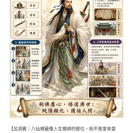
【呂洞賓｜八仙裡最像人生導師的那位，劍不是拿來耍