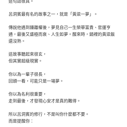
這句話很真。
呂洞賓最有名的故事之一，就是「黃粱一夢」。
傳說他遇到鍾離權後，夢見自己一生榮華富貴、官運亨
通，最後又盛極而衰、人生如夢。醒來時，鍋裡的黃粱飯
還沒熟。
這故事聽起來很玄，
但其實超級現實。
你以為一輩子很長，
回頭一看，可能只是一場夢。
你以為名利很重要，
走到最後，才發現心安才是真的難得。
所以呂洞賓的修行，不是叫你什麼都不要。
而是提醒你：