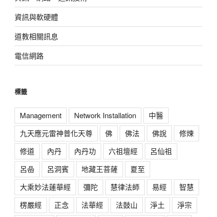
資訊與軟硬體
道教相關訊息
電信網路
標籤
Management
Network Installation
中醫
九天應元雷神普化天尊
佛
佛法
佛說
修煉
修道
內丹
內丹功
六祖壇經
呂仙祖
呂喦
呂洞賓
地藏王菩薩
夏至
大乘妙法蓮華經
彌陀
慧律法師
易經
智慧
楞嚴經
正念
法華經
法鼓山
淨土
淨宗