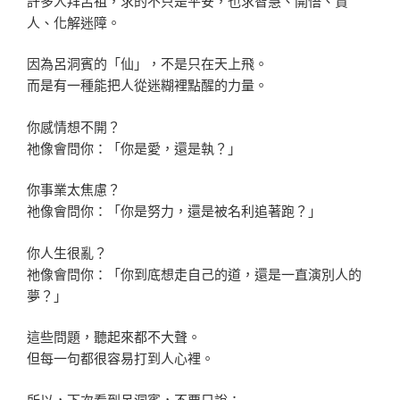
許多人拜呂祖，求的不只是平安，也求智慧、開悟、貴
人、化解迷障。
因為呂洞賓的「仙」，不是只在天上飛。
而是有一種能把人從迷糊裡點醒的力量。
你感情想不開？
祂像會問你：「你是愛，還是執？」
你事業太焦慮？
祂像會問你：「你是努力，還是被名利追著跑？」
你人生很亂？
祂像會問你：「你到底想走自己的道，還是一直演別人的
夢？」
這些問題，聽起來都不大聲。
但每一句都很容易打到人心裡。
所以，下次看到呂洞賓，不要只說：