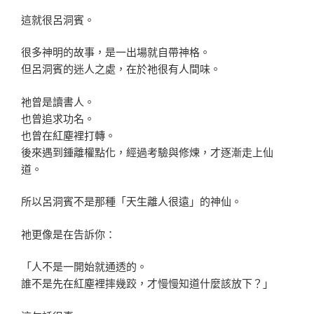
這就很呂洞賓。
很多神明的故事，是一出場就自帶神格。
但呂洞賓的迷人之處，在於祂很有人間味。
祂曾是讀書人。
也曾追求功名。
也曾在紅塵裡打轉。
後來遇到鍾離權點化，經過考驗與修煉，才逐漸走上仙
道。
所以呂洞賓不是那種「天生離人很遠」的神仙。
祂更像是在告訴你：
「人不是一開始就通透的。
誰不是先在紅塵裡摔幾跤，才慢慢知道什麼該放下？」