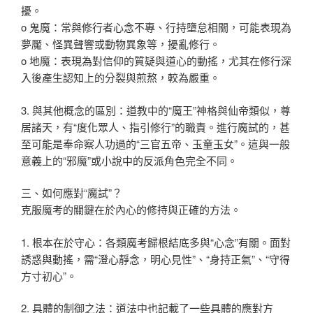
擾。
o 鬼魔：常與修行者心念不專、行持墮怠相關，可能表現為
夢魘、怪異聲響或動物異象等，擾亂修行。
o 地魔：表現為對信仰的質疑與道心的動搖，尤其在修行深
入後產生認知上的分裂與煎熬，較為嚴重。
3. 與其他概念的區別：道教中的“魔王”神格與仙帝類似，尊
居諸天，有“度化眾人、指引修行”的職責。進行魔試的，甚
至可能是奉命察人功過的“三官五帝、玉童玉女”。這與一般
意義上的“邪魔”或小說中的反派角色完全不同。
三、如何應對“魔試”？
克服魔考的關鍵在於內心的修持與正確的方法。
1. 根本在於守心：各類魔考歸根結底多與“心念”有關。面對
誘惑與動搖，需“澄心靜念，明心見性”、“身持正氣”、“守得
方寸初心”。
2. 具體的制御之法：道法中也記載了一些具體的應對方