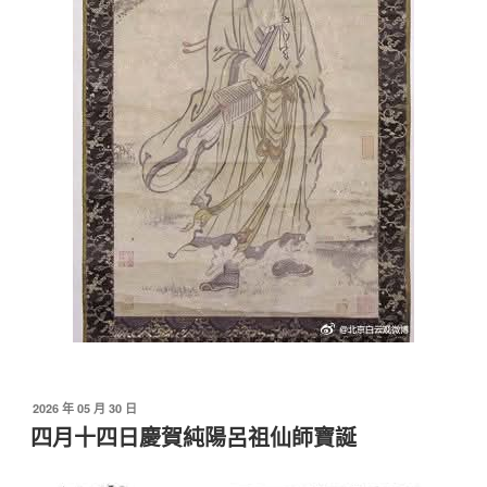
發
2026 年 05 月 30 日
佈
四月十四日慶賀純陽呂祖仙師寶誕
於