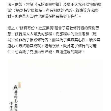
法。例如，常誦《元始靈書中篇》及魔王大咒可以“遏絕魔
試”；遇到特定魔擾時，亦有相應的咒語、符籙等方法應
對。但這些方法通常建議在道長指導下進行。
總之，“修真有份，進道無魔”蘊含了道教修行觀的深刻智
慧：修行是人人可及的旅程，而旅程中的重重考驗（魔
試）並非為了摧毀修行者，而是為了淬煉其心性、驗證其
道心，最終助其成就。這句祝願，既肯定了修行的可能
性，也寄託了克服內外障礙、直達道境的期許。