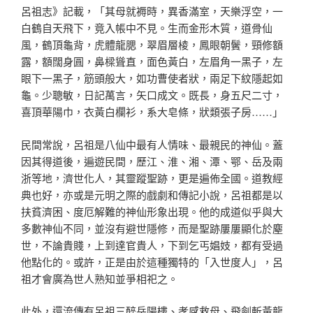
呂祖志》記載，「其母就褥時，異香滿室，天樂浮空，一
白鶴自天飛下，竟入帳中不見。生而金形木質，道骨仙
風，鶴頂龜背，虎體龍腮，翠眉層棱，鳳眼朝鬢，頸修額
露，額闊身圓，鼻樑聳直，面色黃白，左眉角一黑子，左
眼下一黑子，筋頭般大，如功曹使者狀，兩足下紋隱起如
龜。少聰敏，日記萬言，矢口成文。既長，身五尺二寸，
喜頂華陽巾，衣黃白欄衫，系大皂條，狀類張子房……」
民間常說，呂祖是八仙中最有人情味、最親民的神仙。蓋
因其得道後，遍遊民間，歷江、淮、湘、潭、鄂、岳及兩
浙等地，濟世化人，其靈蹤聖跡，更是遍佈全國。道教經
典也好，亦或是元明之際的戲劇和傳記小說，呂祖都是以
扶貧濟困、度厄解難的神仙形象出現。他的成道似乎與大
多數神仙不同，並沒有避世隱修，而是聖跡屢屢顯化於塵
世，不論貴賤，上到達官貴人，下到乞丐娼妓，都有受過
他點化的。或許，正是由於這種獨特的「入世度人」，呂
祖才會廣為世人熟知並爭相祀之。
此外，還流傳有呂祖三醉岳陽樓、孝感救母、飛劍斬黃龍