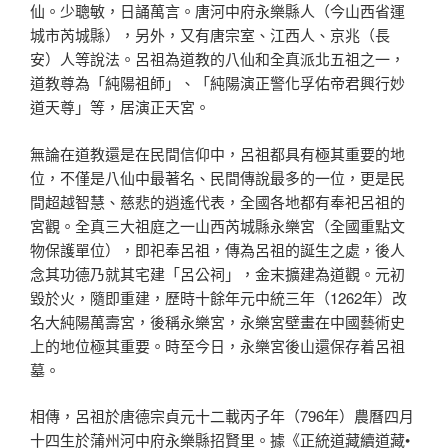
仙。少聰敏，日誦萬言。唐河中府永樂縣人（今山西省運
城市芮城縣），另外，又有唐宗室、江西人、京兆（長
安）人等說法。呂祖為道教的八仙和全真派北五祖之一，
道教尊為「純陽祖師」、「純陽演正警化孚佑帝君興行妙
道天尊」等，居演正天宮。
無論在道教還是在民間信仰中，呂祖都具有極其重要的地
位，不僅是八仙中最著名、民間傳說最多的一位，更是民
間超越智慧、慈悲的逍遙代表，全國各地都有奉祀呂祖的
宮觀。全真三大祖庭之一山西芮城縣永樂宮（全國重點文
物保護單位），即祀奉呂祖，傳為呂祖的誕生之處，後人
念其功德乃就其宅建「呂公祠」，金末擴建為道觀。元初
毀於火，隨即重建，歷時十餘年元中統三年（1262年）改
名大純陽萬壽宮，後稱永樂宮，永樂宮壁畫在中國藝術史
上的地位極其重要。時至今日，永樂宮後山還保存着呂祖
墓。
相傳，呂祖於唐德宗貞元十二載丙子年（796年）農曆四月
十四生於蒲州河中府永樂縣招賢里。據《正統道藏續道藏•