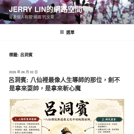
跳
JERRY LIN的網路空間
至
發表個人有關“網路”的文章
主
要
內
選單
容
標籤:
呂洞賓
發
2026 年 06 月 02 日
佈
呂洞賓: 八仙裡最像人生導師的那位，劍不
於
是拿來耍帥，是拿來斬心魔