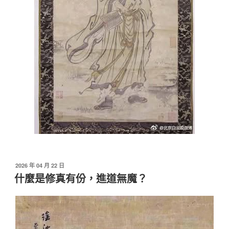
發
2026 年 04 月 22 日
佈
什麼是修真有份，進道無魔？
於