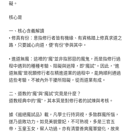
礙。
核心是
一、核心含義解讀
• 修真有份：意指修行者皆有機緣、有資格踏上修真求道之
路，只要誠心向道，便“有份”參與其中。
• 進道無魔：這裡的“魔”並非指邪惡的魔鬼，而是指修行過
程中遇到的種種考驗、阻礙與迷障，即“魔試”。因此，“進
道無魔”是祝願修行者在精進道業的過程中，能夠順利通過
這些考驗，不被內外干擾所阻礙，從而道業有成。
二、道教的“魔”與“魔試”究竟是什麼？
道教經典中的“魔”，其本質是對修行者的試煉與考核。
據《遏絕魔試品》載，凡學士行持洞視，多致群魔所惱，
遂乃退敗功力。如見美貌靈妃，不可熟視，多是三官五
帝，玉童玉女，察人功過。亦有清靈善爽魔軍變化，故來