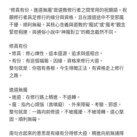
“修真有份，進道無魔”是道教修行者之間常用的祝願語。祝
願修行者具足修行的緣分與資格，且在證道途中不受邪魔
干擾、順利無礙。其核心含義與道教的“魔試”或“魔考”觀念
緊密相連，與通俗小說中“神魔對立”的概念截然不同。
修真有份
• 修真：修心煉性、返本還源，追求與道相合。
• 有份：有這個福報、因緣、資格來修行大道。
整句就是：你宿有善根，今生得聞正法，有資格走上修行
之路。
進道無魔
• 進道：在修行路上精進、不退轉。
• 魔：指內心煩惱（貪嗔癡）、外來障礙、考驗、邪惑。
整句就是：一路向前修道，不被魔擾、不被境轉，道心堅
固，順利無礙。
兩句合起來的意思是有緣有分得修大道，精進向前無諸障