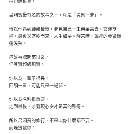
這句話很真。
呂洞賓最有名的故事之一，就是「黃粱一夢」。
傳說他遇到鍾離權後，夢見自己一生榮華富貴、官運亨
通，最後又盛極而衰、人生如夢。醒來時，鍋裡的黃粱飯
還沒熟。
這故事聽起來很玄，
但其實超級現實。
你以為一輩子很長，
回頭一看，可能只是一場夢。
你以為名利很重要，
走到最後，才發現心安才是真的難得。
所以呂洞賓的修行，不是叫你什麼都不要。
而是提醒你：