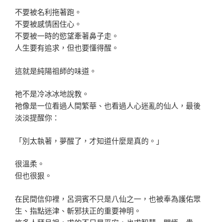
不要被名利拖著跑。
不要被感情困住心。
不要被一時的慾望牽著鼻子走。
人生要有追求，但也要懂得醒。
這就是純陽祖師的味道。
祂不是冷冰冰地說教。
祂像是一位看過人間繁華、也看過人心迷亂的仙人，最後
淡淡提醒你：
「別太執著，夢醒了，才知道什麼是真的。」
很溫柔。
但也很狠。
在民間信仰裡，呂洞賓不只是八仙之一，也被奉為護佑眾
生、指點迷津、斬邪扶正的重要神明。