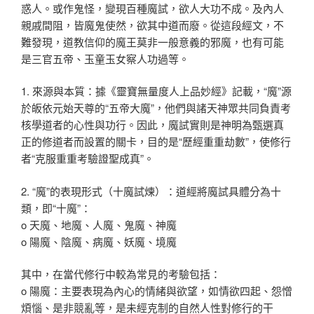
惑人。或作鬼怪，變現百種魔試，欲人大功不成。及內人
親戚間阻，皆魔鬼使然，欲其中道而廢。從這段經文，不
難發現，道教信仰的魔王莫非一般意義的邪魔，也有可能
是三官五帝、玉童玉女察人功過等。
1. 來源與本質：據《靈寶無量度人上品妙經》記載，“魔”源
於皈依元始天尊的“五帝大魔”，他們與諸天神眾共同負責考
核學道者的心性與功行。因此，魔試實則是神明為甄選真
正的修道者而設置的關卡，目的是“歷經重重劫數”，使修行
者“克服重重考驗證聖成真”。
2. “魔”的表現形式（十魔試煉）：道經將魔試具體分為十
類，即“十魔”：
o 天魔、地魔、人魔、鬼魔、神魔
o 陽魔、陰魔、病魔、妖魔、境魔
其中，在當代修行中較為常見的考驗包括：
o 陽魔：主要表現為內心的情緒與欲望，如情欲四起、怨憎
煩惱、是非競亂等，是未經克制的自然人性對修行的干