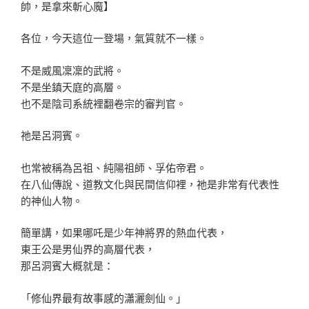
帥，是拿來斬心魔】
各位，今天這位一登場，氣質就不一樣。
不是威風凜凜的武將。
不是坐鎮天庭的高層。
也不是陰司系統裡翻卷宗的審判官。
祂是呂洞賓。
也常被稱為呂祖、純陽祖師、孚佑帝君。
在八仙傳說、道教文化與民間信仰裡，祂是非常有代表性
的神仙人物。
簡單講，如果哪吒是少年神將界的熱血代表，
東王公是男仙界的高層代表，
那呂洞賓大概就是：
「修仙界最有故事感的瀟灑劍仙。」