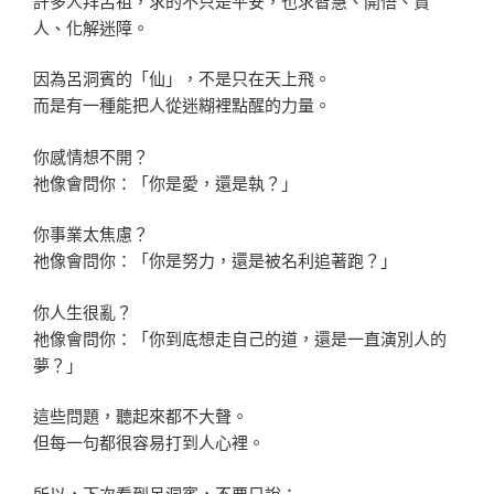
許多人拜呂祖，求的不只是平安，也求智慧、開悟、貴
人、化解迷障。
因為呂洞賓的「仙」，不是只在天上飛。
而是有一種能把人從迷糊裡點醒的力量。
你感情想不開？
祂像會問你：「你是愛，還是執？」
你事業太焦慮？
祂像會問你：「你是努力，還是被名利追著跑？」
你人生很亂？
祂像會問你：「你到底想走自己的道，還是一直演別人的
夢？」
這些問題，聽起來都不大聲。
但每一句都很容易打到人心裡。
所以，下次看到呂洞賓，不要只說：