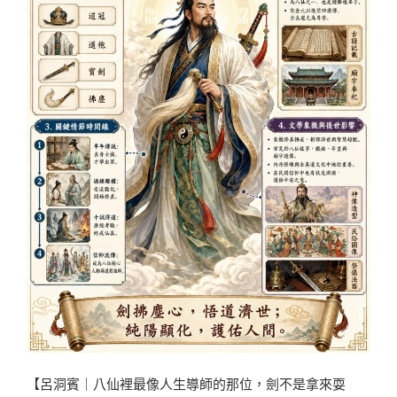
【呂洞賓｜八仙裡最像人生導師的那位，劍不是拿來耍