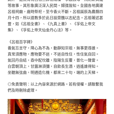
等故事，其形象廣泛深入民間。婦孺皆知。全國各地廣建
呂祖祠廟，歲時祭祀，至今香火不斷。呂祖誕辰為農曆四
月十四，所以道教多於此日設齋醮以志紀念。呂祖著述甚
豐，如《呂祖全書》、《九真上書》、《孚佑上帝文
集》、《孚佑上帝天仙金丹心法》等。
《呂祖百字碑》
養氣忘言守，降心為不為，動靜知宗祖，無事更尋誰。
真常須應物，應物要不迷，不迷自性住，性住氣自回。
氣回丹自結，壺中配坎離，陰陽生反覆，普化一聲雷。
白雲朝頂上，甘露淋須彌，自飲長生酒，逍遙誰得知。
坐聽無弦曲，明通造化機，都來二十句，端的上天梯。
◎免責聲明：以上內容來源於網路。若有侵權，請聯繫我
們及時刪除處理。