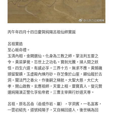
丙午年四月十四日慶賀純陽呂祖仙師寶誕
呂祖寶誥
至心皈命禮。
玉清內相，金闕選仙。化身為三教之師，掌法判五雷之
令。黃粱夢覺，忘世上之功名。寶劍光騰，掃人間之妖
怪。四生六道，有感必孚。三界十方，無求不應。黃鵠磯
頭留聖蹟，玉虚殿內煉丹砂。存芝像於山崖，顯仙蹤於古
洞。闡法門之香火，作後嗣之梯航。大聖大慈，大仁大
孝，開山啟教，玄應祖師，天雷上相，靈寶真人，燮元贊
運純陽演正警化孚佑帝君，三曹主宰興行妙道天尊。
呂祖，原名呂喦（喦或作岩、巖），字洞賓，一名嵓客，
一雲初紹先，道號純陽子，又自稱回道人，後世稱為回