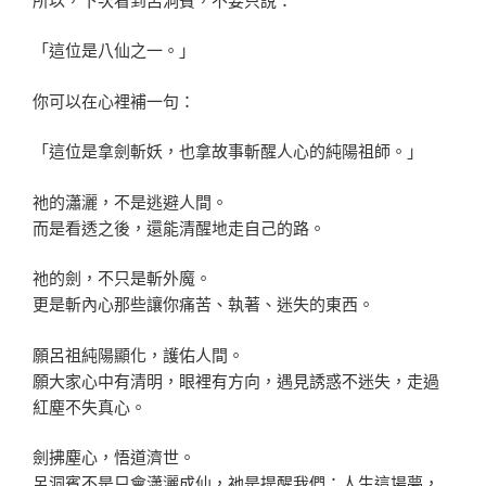
「這位是八仙之一。」
你可以在心裡補一句：
「這位是拿劍斬妖，也拿故事斬醒人心的純陽祖師。」
祂的瀟灑，不是逃避人間。
而是看透之後，還能清醒地走自己的路。
祂的劍，不只是斬外魔。
更是斬內心那些讓你痛苦、執著、迷失的東西。
願呂祖純陽顯化，護佑人間。
願大家心中有清明，眼裡有方向，遇見誘惑不迷失，走過
紅塵不失真心。
劍拂塵心，悟道濟世。
呂洞賓不是只會瀟灑成仙，祂是提醒我們：人生這場夢，