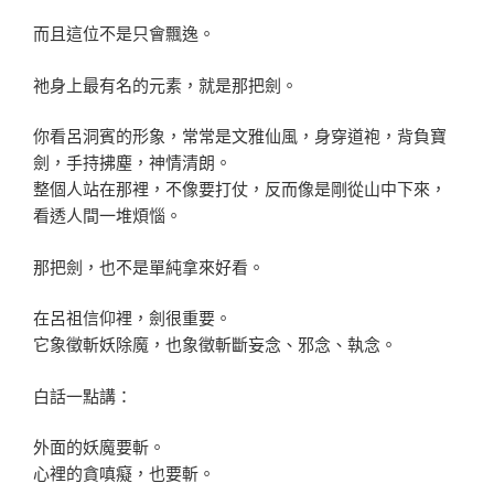
而且這位不是只會飄逸。
祂身上最有名的元素，就是那把劍。
你看呂洞賓的形象，常常是文雅仙風，身穿道袍，背負寶
劍，手持拂塵，神情清朗。
整個人站在那裡，不像要打仗，反而像是剛從山中下來，
看透人間一堆煩惱。
那把劍，也不是單純拿來好看。
在呂祖信仰裡，劍很重要。
它象徵斬妖除魔，也象徵斬斷妄念、邪念、執念。
白話一點講：
外面的妖魔要斬。
心裡的貪嗔癡，也要斬。