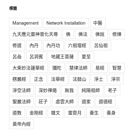
標籤
Management
Network Installation
中醫
九天應元雷神普化天尊
佛
佛法
佛說
修煉
修道
內丹
內丹功
六祖壇經
呂仙祖
呂喦
呂洞賓
地藏王菩薩
夏至
大乘妙法蓮華經
彌陀
慧律法師
易經
智慧
楞嚴經
正念
法華經
法鼓山
淨土
淨宗
淨空法師
深妙禪偈
無我
純陽祖師
老子
聖嚴法師
莊子
虛雲大師
道家
道德經
道教
金剛經
雜文
雷齋月
養生
養身
黃帝內經