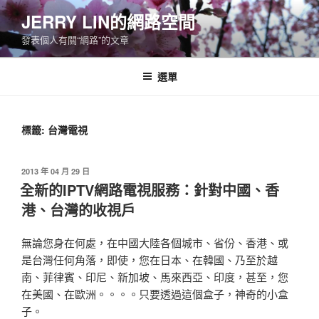
跳
JERRY LIN的網路空間
至
發表個人有關“網路”的文章
主
要
內
選單
容
標籤:
台灣電視
發
2013 年 04 月 29 日
佈
全新的IPTV網路電視服務：針對中國、香
於
港、台灣的收視戶
無論您身在何處，在中國大陸各個城市、省份、香港、或
是台灣任何角落，即使，您在日本、在韓國、乃至於越
南、菲律賓、印尼、新加坡、馬來西亞、印度，甚至，您
在美國、在歐洲。。。。只要透過這個盒子，神奇的小盒
子。