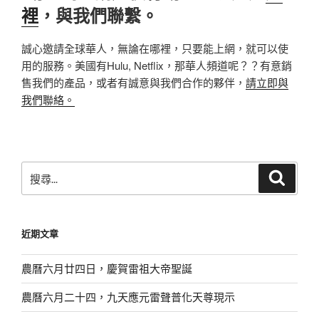
裡
，與我們聯繫。
誠心邀請全球華人，無論在哪裡，只要能上網，就可以使
用的服務。美國有Hulu, Netflix，那華人頻道呢？？有意銷
售我們的產品，或者有誠意與我們合作的夥伴，
請立即與
我們聯絡。
搜
搜
尋
尋
關
鍵
近期文章
字:
農曆六月廿四日，慶賀雷祖大帝聖誕
農曆六月二十四，九天應元雷聲普化天尊現示