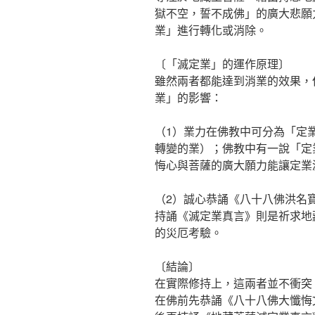
獄不空，誓不成佛」的廣大悲願
業」進行轉化或消除。
〔「滅定業」的運作原理〕
雖然兩者都能達到消業的效果，
業」的影響：
（1）業力在佛教中可分為「定
轉變的業）；佛教中有一說「定
悔心與菩薩的廣大願力能讓定業
（2）誠心恭誦《八十八佛洪名
持誦《滅定業真言》則是祈求地
的災厄考驗。
〔結論〕
在實際修持上，這兩者並不衝突
在佛前先恭誦《八十八佛大懺悔