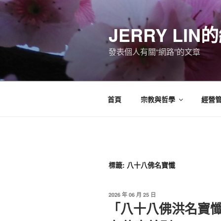
跳
至
JERRY LI
主
要
發表個人有關“網路”的文章
內
容
首頁
宗教與哲學
經營
標籤:
八十八佛名寶懺
發
2026 年 06 月 25 日
佈
「八十八佛洪名寶
於