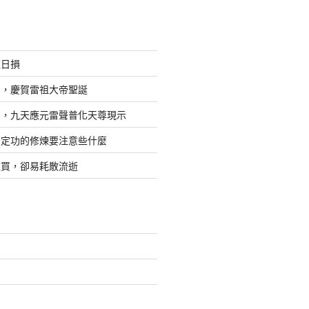
道日損
日，慶賀雷祖大帝聖誕
四，九天應元雷聲普化天尊現示
，定功的修煉要注意些什麼
難買，卻易耗散流逝