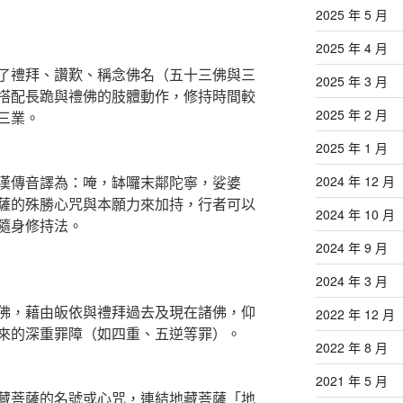
2025 年 5 月
2025 年 4 月
了禮拜、讚歎、稱念佛名（五十三佛與三
2025 年 3 月
搭配長跪與禮佛的肢體動作，修持時間較
2025 年 2 月
三業。
2025 年 1 月
漢傳音譯為：唵，缽囉末鄰陀寧，娑婆
2024 年 12 月
薩的殊勝心咒與本願力來加持，行者可以
2024 年 10 月
隨身修持法。
2024 年 9 月
2024 年 3 月
佛，藉由皈依與禮拜過去及現在諸佛，仰
2022 年 12 月
來的深重罪障（如四重、五逆等罪）。
2022 年 8 月
2021 年 5 月
藏菩薩的名號或心咒，連結地藏菩薩「地