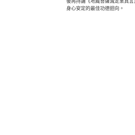
後再持誦《地藏菩薩滅定業真言
身心安定的最佳功德迴向。