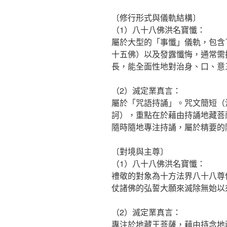
〔修行形式與儀軌結構〕
（1）八十八佛洪名寶懺：
屬於大型的「事懺」儀軌，包含
十五佛）以及發露懺悔，通常需
長，能全面性地對治身、口、意
（2）滅定業真言：
屬於「咒語持誦」。咒文簡短（
訶），重點在於藉由持誦地藏菩
隨時隨地專注持誦，屬於精要的
〔對境與主尊〕
（1）八十八佛洪名寶懺：
禮敬的對象為十方法界八十八尊
仗諸佛的弘誓大願來滅除無始以
（2）滅定業真言：
專注於地藏王菩薩，藉由持念地