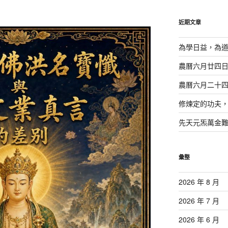
鍵
字:
近期文章
為學日益，為
農曆六月廿四
農曆六月二十
修煉定的功夫
先天元炁萬金
彙整
2026 年 8 月
2026 年 7 月
2026 年 6 月