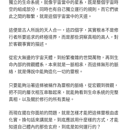
獨立的生命系統，就像宇宙當中的星系，既是整個宇宙時
空的組成部分，同時也有自己獨立運行的規則。而它們彼
此之間的聯繫，就是這個宇宙當中的天道。
這便是古人所說的天人合一，這四個字，其實根本不是修
行者所要追求的終極境界，而是那些洞察真相的高人，對
於客觀事實的描述。
從宏大無邊的宇宙天體，到紛繁複雜的世間萬物，再到生
命內部的微觀體系，本來就是一脈相承，而這條無形的脈
絡，就是傳說中能夠造化一切的靈根。
只要能夠沿著這條被稱作為靈根的脈絡，從宏觀到微觀，
把不同的層次相互串聯起來，就能夠看到生命系統的完整
真相，以及關於修行的所有奧秘。
而現在擺在你面前的問題，就是怎樣才能把這條靈根由虛
化實。換句話來講就是，到底應該用什麼樣的方式，才能
知道自己體內的那些玄府，到底是如何運行的？