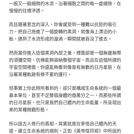
一股又一股細微的水流，沿著細胞之間的每一處縫隙，在
慢慢的往裡滲透。
而且隨著意念的深入，你會感受到一種難以抗拒的吸引
力，把自己拖進了一個旋轉的黑洞，就像海上漂泊的小
船，遇到了水流形成的漩渦，瞬間就被吞沒了進去。
然而當你進入這個黑洞內部之後，裡面卻是一個無邊無際
的須彌空間，仿佛能夠容納整個宇宙，而且在這個所謂的
宇宙空間裡面，你還能夠看到像是有無數的日月星辰，在
沿著某種軌跡有條不紊的運行。
但事實上你此時所看到的，卻只是構成生命系統的一個最
基本單位，甚至不足整個身體的億萬分之一，而那些所謂
的日月星辰，也只是我們自己體內的生命能量，所呈現出
來的某種微觀形態。
所以說古人修行的真相，其實就是在參悟自己體內的天
道，建立生命系統的規則，正如《黃帝陰符經》中所說的