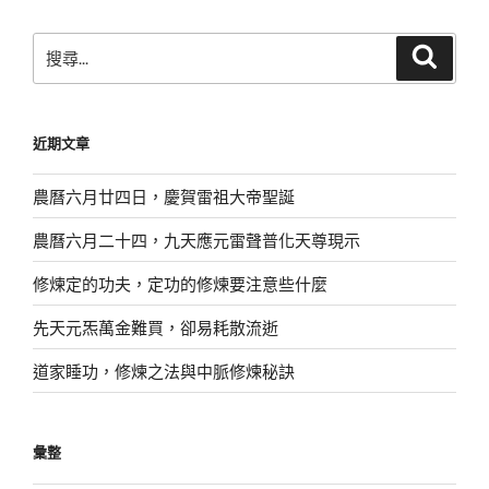
搜
搜
尋
尋
關
鍵
近期文章
字:
農曆六月廿四日，慶賀雷祖大帝聖誕
農曆六月二十四，九天應元雷聲普化天尊現示
修煉定的功夫，定功的修煉要注意些什麼
先天元炁萬金難買，卻易耗散流逝
道家睡功，修煉之法與中脈修煉秘訣
彙整