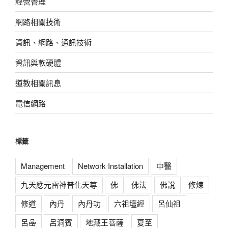
經營管理
網路相關技術
資訊、網路、通訊技術
資訊與軟硬體
道教相關訊息
電信網路
標籤
Management
Network Installation
中醫
九天應元雷神普化天尊
佛
佛法
佛說
修煉
修道
內丹
內丹功
六祖壇經
呂仙祖
呂喦
呂洞賓
地藏王菩薩
夏至