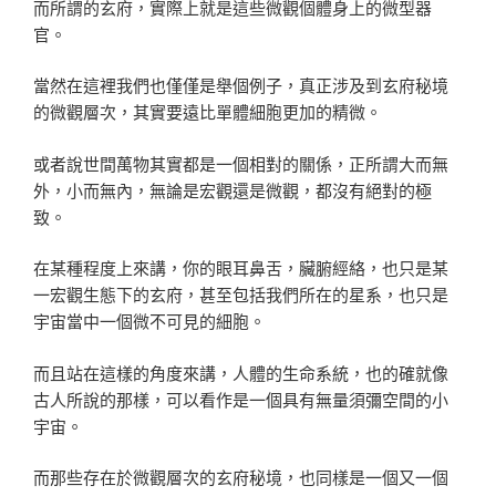
而所謂的玄府，實際上就是這些微觀個體身上的微型器
官。
當然在這裡我們也僅僅是舉個例子，真正涉及到玄府秘境
的微觀層次，其實要遠比單體細胞更加的精微。
或者說世間萬物其實都是一個相對的關係，正所謂大而無
外，小而無內，無論是宏觀還是微觀，都沒有絕對的極
致。
在某種程度上來講，你的眼耳鼻舌，臟腑經絡，也只是某
一宏觀生態下的玄府，甚至包括我們所在的星系，也只是
宇宙當中一個微不可見的細胞。
而且站在這樣的角度來講，人體的生命系統，也的確就像
古人所說的那樣，可以看作是一個具有無量須彌空間的小
宇宙。
而那些存在於微觀層次的玄府秘境，也同樣是一個又一個