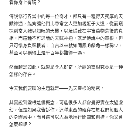
看你身上有嗎？
傳說修行界當中的每一位奇才，都具有一種得天獨厚的天
賦神通，能夠讓他們比尋常之人更加親近于大道，從而窺
探到常人難以知曉的天機，以及隱藏在宇宙萬物背後的真
相，而這種不可思議的天賦神通，就是傳說中的靈根，但
只可惜身負靈根者，自古以來就如同鳳毛麟角一樣稀少，
甚至可以稱得上是千百年都難得一遇。
然而越是如此，就越是令人好奇，所謂的靈根究竟是一種
怎樣的存在。
今天我們要聊的主題就是——先天靈根的秘密。
其實說到靈根這個概念，可能很多人都會覺得實在太過虛
幻，但是如果我告訴你，這種東西的確存在於我們每個人
的身體當中，而且還可以人為地進行開闢和創造，你又會
怎麼想呢？