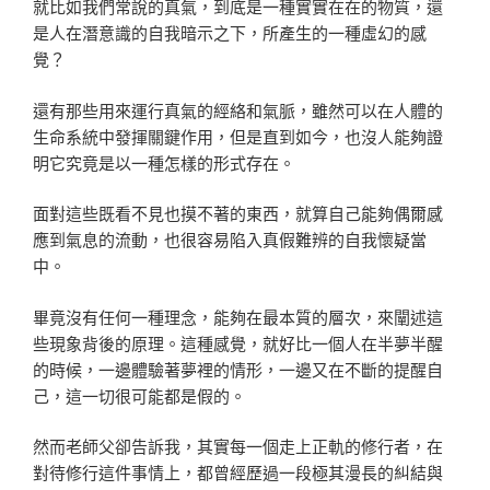
就比如我們常說的真氣，到底是一種實實在在的物質，還
是人在潛意識的自我暗示之下，所產生的一種虛幻的感
覺？
還有那些用來運行真氣的經絡和氣脈，雖然可以在人體的
生命系統中發揮關鍵作用，但是直到如今，也沒人能夠證
明它究竟是以一種怎樣的形式存在。
面對這些既看不見也摸不著的東西，就算自己能夠偶爾感
應到氣息的流動，也很容易陷入真假難辨的自我懷疑當
中。
畢竟沒有任何一種理念，能夠在最本質的層次，來闡述這
些現象背後的原理。這種感覺，就好比一個人在半夢半醒
的時候，一邊體驗著夢裡的情形，一邊又在不斷的提醒自
己，這一切很可能都是假的。
然而老師父卻告訴我，其實每一個走上正軌的修行者，在
對待修行這件事情上，都曾經歷過一段極其漫長的糾結與