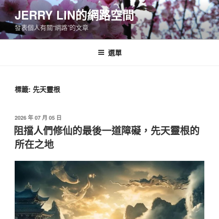
跳
JERRY LIN的網路空間
至
發表個人有關“網路”的文章
主
要
內
選單
容
標籤:
先天靈根
發
2026 年 07 月 05 日
佈
阻擋人們修仙的最後一道障礙，先天靈根的
於
所在之地