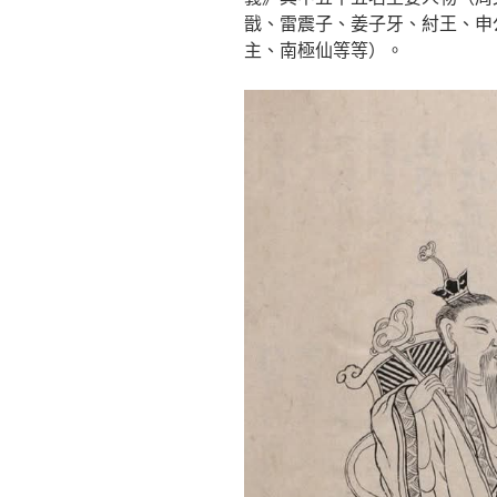
戩、雷震子、姜子牙、紂王、申
主、南極仙等等）。