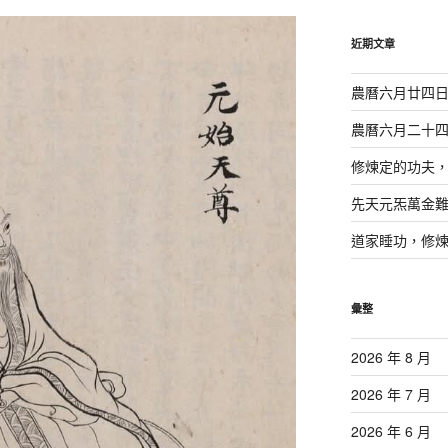
鍵
字:
近期文章
農曆六月廿四
農曆六月二十
修煉定的功夫
先天元炁萬金
道家睡功，修
彙整
2026 年 8 月
2026 年 7 月
2026 年 6 月