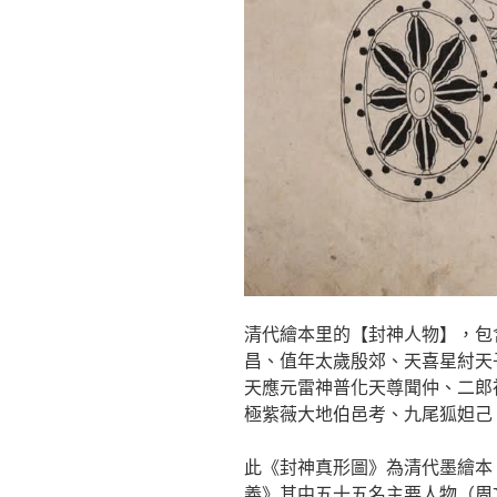
清代繪本里的【封神人物】，包
昌、值年太歲殷郊、天喜星紂天
天應元雷神普化天尊聞仲、二郎
極紫薇大地伯邑考、九尾狐妲己
此《封神真形圖》為清代墨繪本
義》其中五十五名主要人物（周