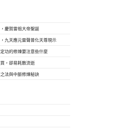
日，慶賀雷祖大帝聖誕
四，九天應元雷聲普化天尊現示
，定功的修煉要注意些什麼
難買，卻易耗散流逝
煉之法與中脈修煉秘訣