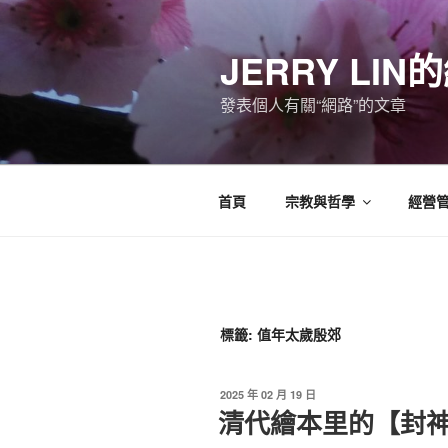
跳
至
JERRY LI
主
要
發表個人有關“網路”的文章
內
容
首頁
宗教與哲學
經營
標籤:
值年太歲殷郊
發
2025 年 02 月 19 日
佈
清代繪本里的【封
於