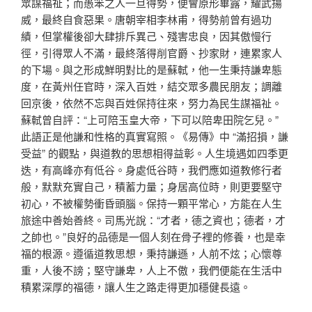
眾謀福祉；而愚笨之人一旦得勢，便會原形畢露，耀武揚
威，最終自食惡果。唐朝宰相李林甫，得勢前曾有過功
績，但掌權後卻大肆排斥異己、殘害忠良，因其傲慢行
徑，引得眾人不滿，最終落得削官爵、抄家財，連累家人
的下場。與之形成鮮明對比的是蘇軾，他一生秉持謙卑態
度，在黃州任官時，深入百姓，結交眾多農民朋友；調離
回京後，依然不忘與百姓保持往來，努力為民生謀福祉。
蘇軾曾自評：“上可陪玉皇大帝，下可以陪卑田院乞兒。”
此語正是他謙和性格的真實寫照。《易傳》中 “滿招損，謙
受益” 的觀點，與道教的思想相得益彰。人生境遇如四季更
迭，有高峰亦有低谷。身處低谷時，我們應如道教修行者
般，默默充實自己，積蓄力量；身居高位時，則更要堅守
初心，不被權勢衝昏頭腦。保持一顆平常心，方能在人生
旅途中善始善終。司馬光說：“才者，德之資也；德者，才
之帥也。”良好的品德是一個人刻在骨子裡的修養，也是幸
福的根源。遵循道教思想，秉持謙遜，人前不炫；心懷尊
重，人後不謗；堅守謙卑，人上不傲，我們便能在生活中
積累深厚的福德，讓人生之路走得更加穩健長遠。