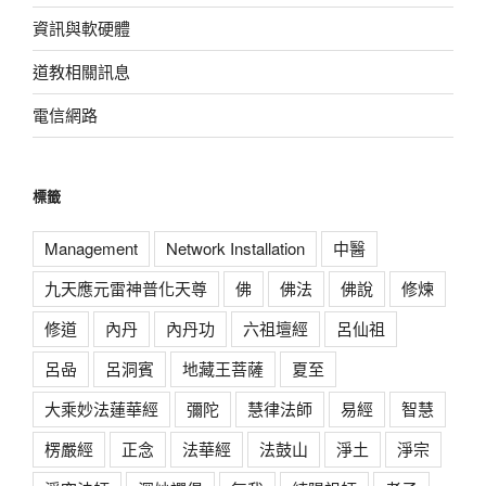
資訊與軟硬體
道教相關訊息
電信網路
標籤
Management
Network Installation
中醫
九天應元雷神普化天尊
佛
佛法
佛說
修煉
修道
內丹
內丹功
六祖壇經
呂仙祖
呂喦
呂洞賓
地藏王菩薩
夏至
大乘妙法蓮華經
彌陀
慧律法師
易經
智慧
楞嚴經
正念
法華經
法鼓山
淨土
淨宗