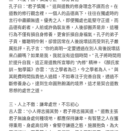
孔子曰：“君子慎獨。” 這與道教的修身理念不謀而合。在
道教的修行觀念裡，一個人的品德高下，往往在獨處時的
言行中盡顯無遺。優秀之人，即便獨處也能堅守正道，而
品德有虧者，人前或許偽裝友善，人後卻搬弄是非，這種
行為不僅有損自身修養，更會折損自身福氣。孔子的弟子
子貢，雖聰明伶俐，卻曾因常在人後說壞話而受到孔子嚴
厲批評。孔子言：“你的高明一定要通過在別人背後說壞話
來凸顯嗎？如果是我，我就沒有這個時間。” 孔子將時間用
於提升自我，這正是道教所宣導的 “內修” 精神。《顏氏家
訓 – 勉學篇》亦雲：“古之學者為己，今之學者為人。” 與
其耗費時間指責他人過錯，不如專注于完善自我，通過不
斷修養身心，達到生命圓熟飽滿的境界，這才是契合道教
思想的處世之道。
三、人上不傲：謙卑處世，不忘初心
古人雲：“小人得志揚其勢，君子得志揚其道。” 道教主張
君子無論身處何種境地，都應保持謙卑。有智慧之人在獲
得重用、身處高位時，會堅守謙遜之態，施展抱負，為大