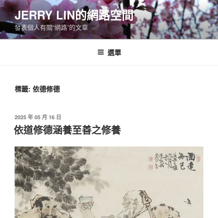
跳
JERRY LIN的網路空間
至
發表個人有關“網路”的文章
主
要
內
選單
容
標籤:
依德修德
發
2025 年 05 月 16 日
佈
依道修德涵養至善之修養
於