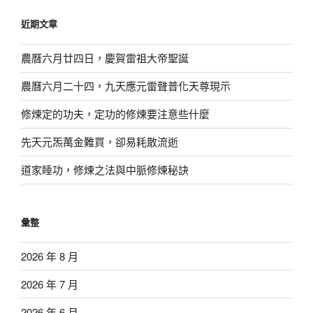
鍵
近期文章
字:
農曆六月廿四日，慶賀雷祖大帝聖誕
農曆六月二十四，九天應元雷聲普化天尊現示
修煉定的功夫，定功的修煉要注意些什麼
先天元炁萬金難買，卻易耗散流逝
道家睡功，修煉之法與中脈修煉秘訣
彙整
2026 年 8 月
2026 年 7 月
2026 年 6 月