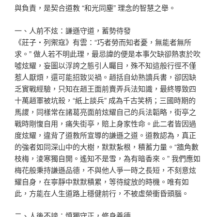
與負責，是契合道教 “和光同塵” 理念的智慧之舉。
一、人前不炫：謙遜守道，蓄勢待發
《莊子・列禦寇》有雲：“巧者勞而知者憂，無能者無所
求。” 做人若不明此理，最忌諱的便是本事欠缺卻熱衷於吹
噓炫耀，妄圖以浮誇之態引人矚目，殊不知這般行徑不僅
惹人厭煩，還可能招致災禍。趙括自幼熟讀兵書，卻因缺
乏實戰經驗，只知在趙王面前賣弄兵法知識，最終導致四
十萬趙軍被坑殺，“紙上談兵” 成為千古笑柄；三國時期的
馬謖，同樣常在諸葛亮面前炫耀自己的兵法韜略，街亭之
戰時剛愎自用，痛失街亭，賠上身家性命。此二者皆因過
度炫耀，違背了道教所宣導的謙遜之道。道教認為，真正
的強者如同深山中的大樹，默默紮根，積蓄力量。“牆角數
枝梅，淩寒獨自開。遙知不是雪，為有暗香來。” 我們應如
梅花般秉持謙遜品德，不與他人爭一時之長短，不刻意炫
耀自身，在寧靜中默默積累，等待綻放的時機。唯有如
此，方能在人生道路上穩健前行，不被虛榮衝昏頭腦。
二、人後不謗：慎獨守正，修身養德