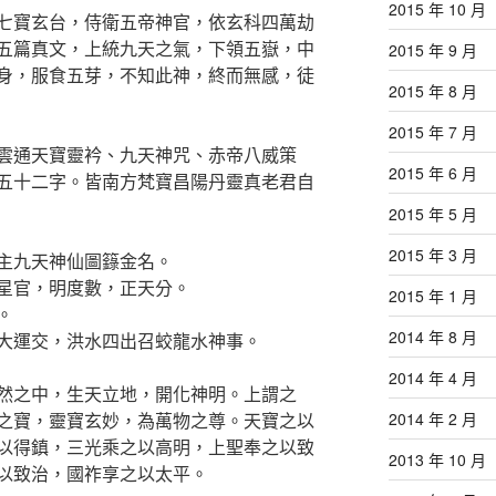
2015 年 10 月
七寶玄台，侍衛五帝神官，依玄科四萬劫
五篇真文，上統九天之氣，下領五嶽，中
2015 年 9 月
身，服食五芽，不知此神，終而無感，徒
2015 年 8 月
2015 年 7 月
雲通天寶靈衿、九天神咒、赤帝八威策
2015 年 6 月
五十二字。皆南方梵寶昌陽丹靈真老君自
2015 年 5 月
2015 年 3 月
主九天神仙圖籙金名。
星官，明度數，正天分。
2015 年 1 月
。
2014 年 8 月
大運交，洪水四出召蛟龍水神事。
2014 年 4 月
然之中，生天立地，開化神明。上謂之
之寶，靈寶玄妙，為萬物之尊。天寶之以
2014 年 2 月
以得鎮，三光乘之以高明，上聖奉之以致
2013 年 10 月
以致治，國祚享之以太平。