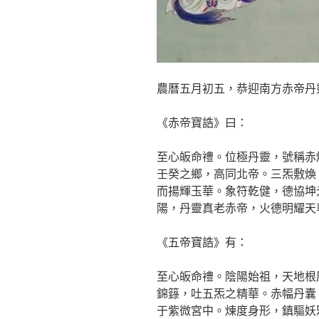
農曆五月初五，恭迎南方赤帝丹
《赤帝寶誥》曰：
至心皈命禮。位極丹靈，號稱赤
壬癸之鄉，高同北帝。三炁敷煥
而揚輝玉華。象符乾健，德協坤
陽，丹靈真老赤帝，火德明耀天
《五帝寶誥》有：
至心皈命禮。陰陽始祖，天地根
錦籙，吐五炁之精華。赤幅丹囊
于紫微宮中。煉度身形，鎮驅妖