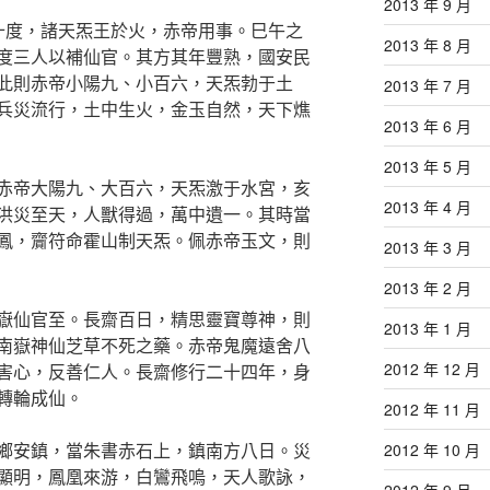
2013 年 9 月
十度，諸天炁王於火，赤帝用事。巳午之
2013 年 8 月
度三人以補仙官。其方其年豐熟，國安民
此則赤帝小陽九、小百六，天炁勃于土
2013 年 7 月
兵災流行，土中生火，金玉自然，天下燋
2013 年 6 月
2013 年 5 月
赤帝大陽九、大百六，天炁激于水宮，亥
2013 年 4 月
洪災至天，人獸得過，萬中遺一。其時當
鳳，齎符命霍山制天炁。佩赤帝玉文，則
2013 年 3 月
2013 年 2 月
嶽仙官至。長齋百日，精思靈寶尊神，則
2013 年 1 月
南嶽神仙芝草不死之藥。赤帝鬼魔遠舍八
2012 年 12 月
害心，反善仁人。長齋修行二十四年，身
轉輪成仙。
2012 年 11 月
鄉安鎮，當朱書赤石上，鎮南方八日。災
2012 年 10 月
顯明，鳳凰來游，白鸞飛嗚，天人歌詠，
2012 年 9 月