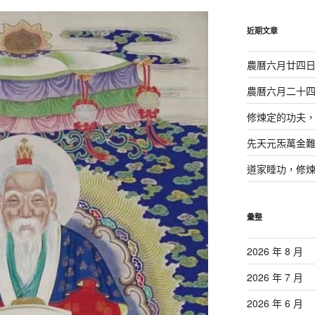
鍵
字:
近期文章
農曆六月廿四
農曆六月二十
修煉定的功夫
先天元炁萬金
道家睡功，修
彙整
2026 年 8 月
2026 年 7 月
2026 年 6 月