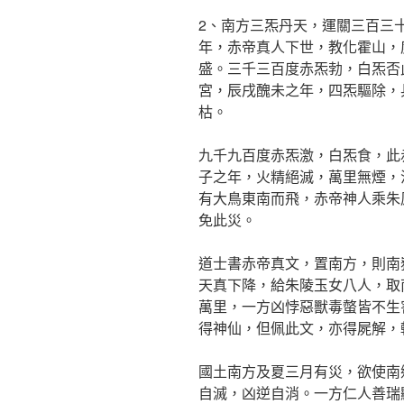
2、南方三炁丹天，運關三百三
年，赤帝真人下世，教化霍山，
盛。三千三百度赤炁勃，白炁否
宮，辰戌醜未之年，四炁驅除，
枯。
九千九百度赤炁激，白炁食，此
子之年，火精絕滅，萬里無煙，
有大鳥東南而飛，赤帝神人乘朱
免此災。
道士書赤帝真文，置南方，則南
天真下降，給朱陵玉女八人，取
萬里，一方凶悖惡獸毒螫皆不生
得神仙，但佩此文，亦得屍解，
國土南方及夏三月有災，欲使南
自滅，凶逆自消。一方仁人善瑞