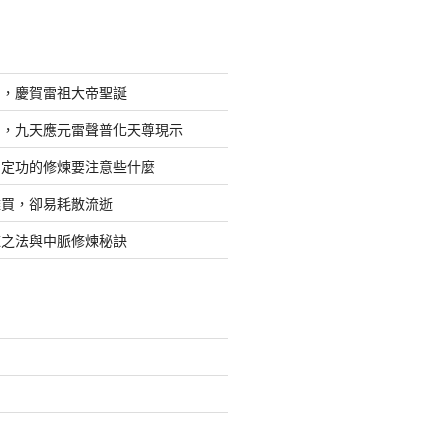
日，慶賀雷祖大帝聖誕
四，九天應元雷聲普化天尊現示
，定功的修煉要注意些什麼
難買，卻易耗散流逝
煉之法與中脈修煉秘訣