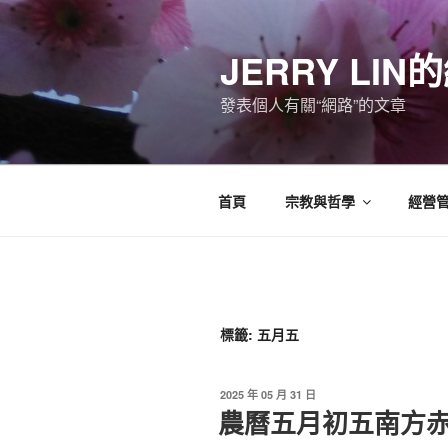
跳
至
JERRY LI
主
要
發表個人有關“網路”的文章
內
容
首頁
宗教與哲學
經營
標籤:
五月五
發
2025 年 05 月 31 日
佈
農曆五月初五南方
於