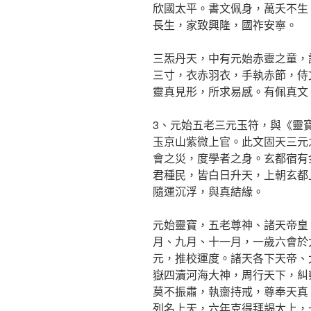
欣國太平。書文佩身，萬夭不生
長生，家致興隆，國祚安寧。
三炁丹天，中有元始赤靈之童，
三寸，衣赤羽衣，手執赤節，侍
靈真見形，所求易感。有佩真文
3、元始五老三元玉符，與《靈
玉京山紫微上官。此文固天三元
會之災，度學者之身。玄都宿有
君種民，皆白日升天，上朝玄都
隨運沉浮，與真結緣。
元始靈寶，五老尊神、諸天帝皇
月、九月、十一月，一歲六會於
元，推校運度。諸天各下天帝、
嶽四瀆河海大神，周行天下，糾
莫不振肅，執齋持戒，尊奉天真
列名上天，六年克得拜謁太上，