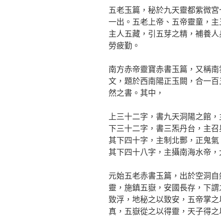
五老玉篇，秘於九天靈都紫微宮
一出。五老上帝、五帝靈童，主
主人五藏，引五芽之精，補養人
勞疲勤。
南方赤帝靈寶赤書玉篇，又稱南
文，題於西南陽正玉闕，合一百
然之書。其中，
上三十二字，書九天洞陽之館，
下三十二字，書三炁丹台，主召
其下四十字，主制北酆，正鬼氣
其下四十八字，主攝南海水帝，
元始五老赤書玉篇，出於空洞自
靈，施鎮五嶽，安國長存，下謂
致浮，地秘之以致安，五帝掌之
真，五嶽從之以得靈，天子得之