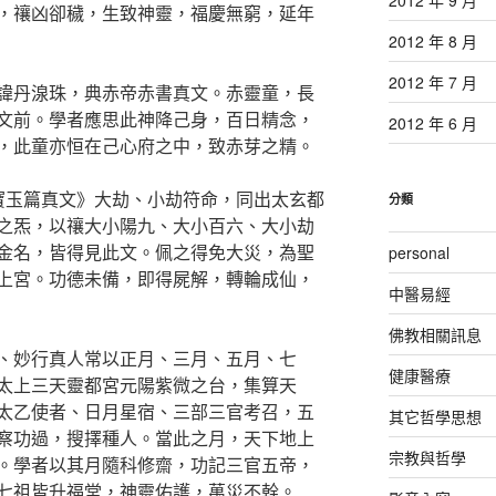
，禳凶卻穢，生致神靈，福慶無窮，延年
2012 年 8 月
2012 年 7 月
諱丹湶珠，典赤帝赤書真文。赤靈童，長
文前。學者應思此神降己身，百日精念，
2012 年 6 月
，此童亦恒在己心府之中，致赤芽之精。
寶玉篇真文》大劫、小劫符命，同出太玄都
分類
之炁，以禳大小陽九、大小百六、大小劫
金名，皆得見此文。佩之得免大災，為聖
personal
上宮。功德未備，即得屍解，轉輪成仙，
中醫易經
佛教相關訊息
、妙行真人常以正月、三月、五月、七
健康醫療
太上三天靈都宮元陽紫微之台，集算天
太乙使者、日月星宿、三部三官考召，五
其它哲學思想
察功過，搜擇種人。當此之月，天下地上
宗教與哲學
。學者以其月隨科修齋，功記三官五帝，
七祖皆升福堂，神靈佑護，萬災不幹。