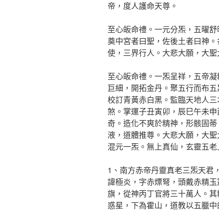
帝，度人護命天尊。
至心皈命禮。一元分炁，五曜舒
奠中宮者曰聖，佐後土者曰神。
使，三界行人。大悲大願，大聖
至心皈命禮。一炁呈祥，五帝凝
巨細，開拓金丹。聚五行而布五
校訂青黃赤白黑。監臨天地人三
煞。掌運子丑寅卯，辰巳午未申
奇。造化不爽於精神，形骸固蒂
液，道體推尊。大悲大願，大聖
混元一炁。無上真仙，玄靈五老
1、南方赤帝丹靈真老三炁天君
諱極炎，字赤熛弩，頭戴赤精玉
旗，從神丙丁官將三十萬人。其
惑星，下為霍山，道教以五臘中