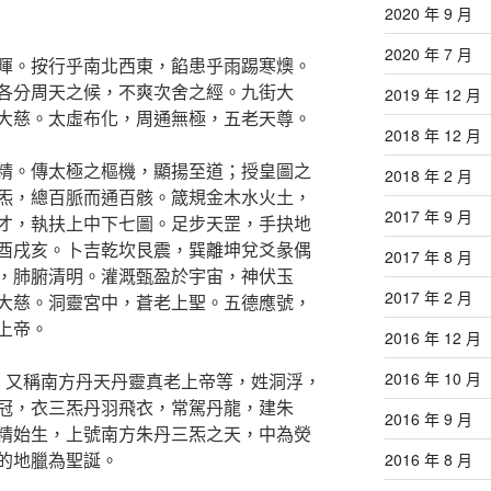
2020 年 9 月
2020 年 7 月
暉。按行乎南北西東，餡患乎雨踢寒燠。
各分周天之候，不爽次舍之經。九街大
2019 年 12 月
大慈。太虛布化，周通無極，五老天尊。
2018 年 12 月
精。傳太極之樞機，顯揚至道；授皇圖之
2018 年 2 月
炁，總百脈而通百骸。箴規金木水火土，
2017 年 9 月
才，執扶上中下七圖。足步天罡，手抉地
酉戌亥。卜吉乾坎艮震，巽離坤兌爻彖偶
2017 年 8 月
，肺腑清明。灌溉甄盈於宇宙，神伏玉
2017 年 2 月
大慈。洞靈宮中，蒼老上聖。五德應號，
上帝。
2016 年 12 月
2016 年 10 月
，又稱南方丹天丹靈真老上帝等，姓洞浮，
冠，衣三炁丹羽飛衣，常駕丹龍，建朱
2016 年 9 月
精始生，上號南方朱丹三炁之天，中為熒
的地臘為聖誕。
2016 年 8 月