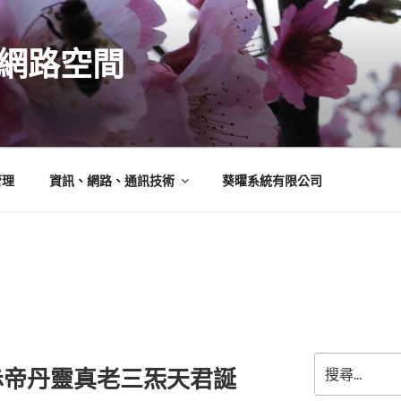
N的網路空間
管理
資訊、網路、通訊技術
葵曜系統有限公司
搜
赤帝丹靈真老三炁天君誕
尋
關