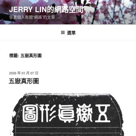
跳
JERRY LIN的網路空間
至
發表個人有關“網路”的文章
主
要
內
選單
容
標籤:
五嶽真形圖
發
2026 年 01 月 07 日
佈
五嶽真形圖
於