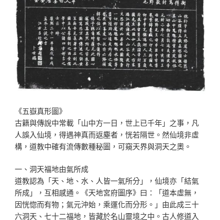
《五嶽真形圖》
古籍與傳說中常載「山中方一日，世上已千年」之事，凡
人誤入仙境，得遇神真而返塵者，恍若隔世。然仙境非虛
構，道教中確有流傳數種秘圖，可窺天界與洞天之奧。
一、洞天福地由氣所成
道教認為「天、地、水、人皆一氣所分」，仙境亦「結氣
所成」，互相感通。《天地宮府圖序》曰：「道本虛無，
因恍惚而有物；氣元沖始，乘運化而分形。」由此成三十
六洞天、七十二福地，皆藏於名山靈境之中。古人修道入