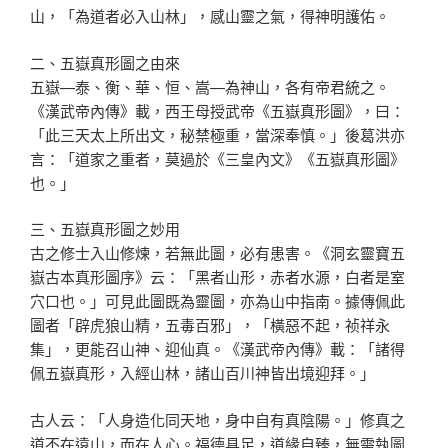
山，「為道者必入山林」，感山靈之氣，得神明護佑。
二、五嶽真形圖之由來
五嶽—泰、衡、華、恒、嵩—為神山，各有帝君統之。
《漢武帝內傳》載，西王母授武帝《五嶽真形圖》，曰：
「此三天太上所出文，秘禁極重，當深奉慎。」後葛洪亦
言：「道家之重者，莫過於《三皇內文》《五嶽真形圖》
也。」
三、五嶽真形圖之妙用
古之修士入山修煉，若無此圖，必有患害。《洞玄靈寶五
嶽古本真形圖序》云：「黑者山形，赤者水源，白者是室
穴口也。」可見此圖既為靈圖，亦為山中指南。據傳佩此
圖者「辟虎狼山精，五毒百邪」，「橫惡不起，祯祥永
集」，更能召山神、迎仙真。《漢武帝內傳》載：「諸得
佩五嶽真形，入經山林，諸山百川神皆出境迎拜。」
古人云：「人身造化同天地，身中自有真陰陽。」修真之
道不在遠山，而在人心。福德具足，道緣自臻，無需執圖