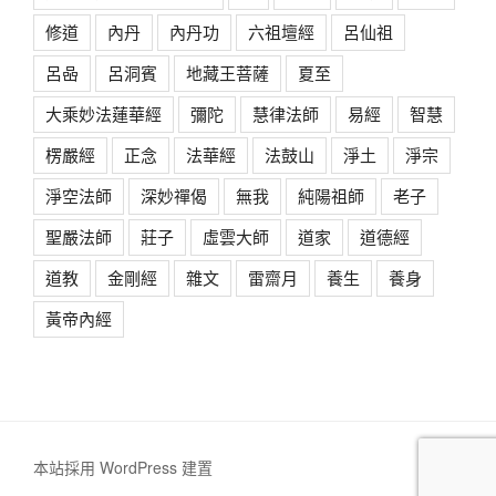
修道
內丹
內丹功
六祖壇經
呂仙祖
呂喦
呂洞賓
地藏王菩薩
夏至
大乘妙法蓮華經
彌陀
慧律法師
易經
智慧
楞嚴經
正念
法華經
法鼓山
淨土
淨宗
淨空法師
深妙禪偈
無我
純陽祖師
老子
聖嚴法師
莊子
虛雲大師
道家
道德經
道教
金剛經
雜文
雷齋月
養生
養身
黃帝內經
本站採用 WordPress 建置