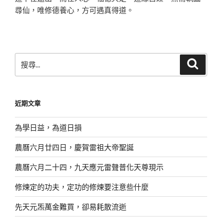
尋仙，唯修德養心，方可遇真得道。
搜
搜
尋
尋
關
鍵
近期文章
字:
為學日益，為道日損
農曆六月廿四日，慶賀雷祖大帝聖誕
農曆六月二十四，九天應元雷聲普化天尊現示
修煉定的功夫，定功的修煉要注意些什麼
先天元炁萬金難買，卻易耗散流逝