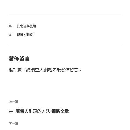
分
其它哲學思想
類
標
智慧
、
雜文
籤
發佈留言
很抱歉，必須
登入
網站才能發佈留言。
文
上
上一篇
章
一
讓貴人出現的方法 網路文章
導
篇
覽
文
下
下一篇