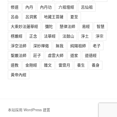
修道
內丹
內丹功
六祖壇經
呂仙祖
呂喦
呂洞賓
地藏王菩薩
夏至
大乘妙法蓮華經
彌陀
慧律法師
易經
智慧
楞嚴經
正念
法華經
法鼓山
淨土
淨宗
淨空法師
深妙禪偈
無我
純陽祖師
老子
聖嚴法師
莊子
虛雲大師
道家
道德經
道教
金剛經
雜文
雷齋月
養生
養身
黃帝內經
本站採用 WordPress 建置