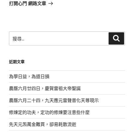
章
一
打開心門 網路文章
篇
文
章
搜
搜
尋
尋
關
鍵
近期文章
字:
為學日益，為道日損
農曆六月廿四日，慶賀雷祖大帝聖誕
農曆六月二十四，九天應元雷聲普化天尊現示
修煉定的功夫，定功的修煉要注意些什麼
先天元炁萬金難買，卻易耗散流逝