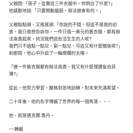
父親問:「孩子，從賣這三件衣服中，你明白了什麼?」
他感動地說:「只要開動腦筋，辦法總會有的。」
父親點點頭，又搖搖頭:「你說的不錯，但這不是我的初
衷，我只是
想告訴你，一件只值一美元的舊衣服，都有辦
法高貴起來，何況我們
這些活生生的人呢?
我們只不過點一點兒，窮一點兒，可這又有什麼關係呢?」
剎那間，他心中升起了一輪燦爛的太陽。
「連一件舊衣服都有辦法高貴，我又有什麼理讚妄自菲
薄?」
從此，他努力學習，嚴格刻苦地訓練，對末來充滿希望。
二十年後，他的名字傳遍了世界的每一個角落、、、
他，就是邁克爾.喬丹。
~~轉載