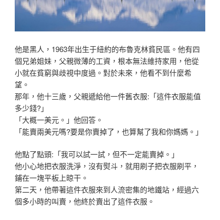
他是黑人，1963年出生于紐約的布魯克林貧民區。他有四
個兄弟
姐妹，父親微薄的工資，根本無法維持家用，他從
小就在貧窮與歧視
中度過。對於未來，他看不到什麼希
望。
那年，他十三歲，父親遞給他一件舊衣服:「這件衣服能值
多少錢?
」
「大概一美元。」他回答。
「能賣兩美元嗎?要是你賣掉了，也算幫了我和你媽媽。」
他點了點頭:「我可以試一試，但不一定能賣掉。」
他小心地把衣服洗淨，沒有熨斗，就用刷子把衣服刷平，
鋪在一塊平
板上晾干。
第二天，他帶著這件衣服來到人流密集的地鐵站，經過六
個多小時的
叫賣，他終於賣出了這件衣服。