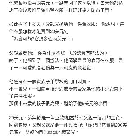
他緊緊地攥著兩美元，一路奔回了家。以後，每天他都熱
衷于從垃圾
堆里淘出舊衣服，打理好後去鬧市里賣。
如此過了十多天，父親又遞給他一件舊衣服:「你想想，這
件衣服怎
樣才能賣到20美元?」
「怎麼可能?它頂多值兩美元。」
父親啟發他:「你為什麼不試一試?總會有辦法的。」
終于，他想到了一個辦法，他請學畫畫的表哥在衣服上畫
了一只可愛
的唐老鴨與一只頑皮的米老鼠。
他選擇在一個貴族子弟學校的門口叫賣。
不一會兒，一個開車接少爺放學的管家為他的小少爺買下
了這件衣服
。
那個十來歲的孩子很高興，還給了他5美元的小費。
25美元，這無疑是一筆巨款!相當於他父親一個月的工資。
回到家後，父親又遞給他一件舊衣服:「你能把它賣到200美
元嗎
?」父親的目光幽幽地閃著光。