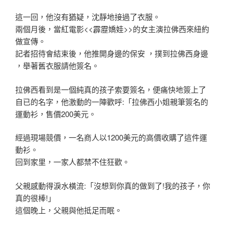
這一回，他沒有猶疑，沈靜地接過了衣服。
兩個月後，當紅電影<<霹靂嬌娃>>的女主演拉佛西來紐約
做宣傳
。
記者招待會結束後，他推開身邊的保安 ，撲到拉佛西身邊
，舉著舊衣服請他簽名。
拉佛西看到是一個純真的孩子索要簽名，便痛快地簽上了
自已的名字
，他激動的一陣歡呼:「拉佛西小姐親筆簽名的
運動衫，售價200
美元。
經過現場競價，一名商人以1200美元的高價收購了這件運
動衫。
回到家里，一家人都禁不住狂歡。
父親感動得淚水橫流:「沒想到你真的做到了!我的孩子，你
真的很
棒!」
這個晚上，父親與他抵足而眠。