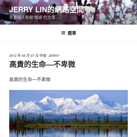
跳
JERRY LIN的網路空間
至
發表個人有關“網路”的文章
主
要
內
選單
容
發
2012 年 08 月 07 日
作者:
JERRY
佈
高貴的生命—不卑微
於
高貴的生命—不卑微