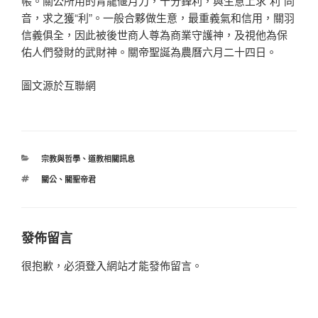
帳。關公所用的青龍偃月刀，十分鋒利，與生意上求“利”同
音，求之獲“利”。一般合夥做生意，最重義氣和信用，關羽
信義俱全，因此被後世商人尊為商業守護神，及視他為保
佑人們發財的武財神。關帝聖誕為農曆六月二十四日。
圖文源於互聯網
分
宗教與哲學
、
道教相關訊息
類
標
關公
、
關聖帝君
籤
發佈留言
很抱歉，必須
登入
網站才能發佈留言。