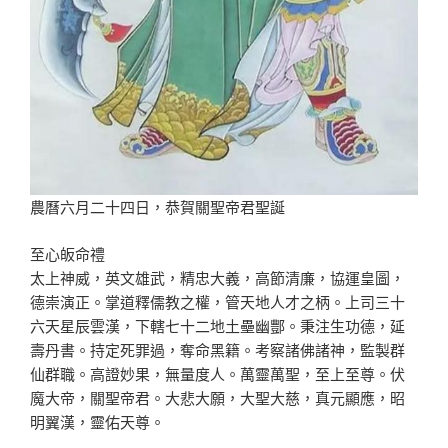
農曆六月二十四日，恭賀關聖帝君聖誕
至心皈命禮
太上神威，英文雄武，精忠大義，高節清廉，協運皇圖，
德崇演正。掌道釋儒教之權，管天地人才之柄。上司三十
六天星辰雲漢，下轄七十二地土壘幽酆。秉注生功德，延
壽丹書。持定死罪過，奪命黑籍。考察諸佛諸神，監製群
仙群職。高證妙果，無量度人。萬靈萬聖，至上至尊。伏
魔大帝，關聖帝君。大悲大願，大聖大慈，真元顯應，昭
明翼漢，靈佑天尊。