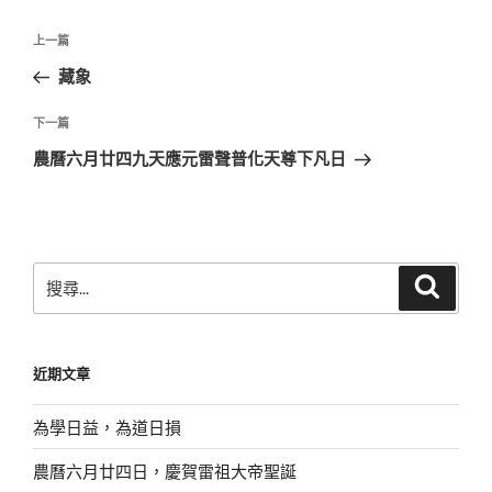
文
上
上一篇
章
一
藏象
導
篇
覽
文
下
下一篇
章
一
農曆六月廿四九天應元雷聲普化天尊下凡日
篇
文
章
搜
搜
尋
尋
關
鍵
近期文章
字:
為學日益，為道日損
農曆六月廿四日，慶賀雷祖大帝聖誕