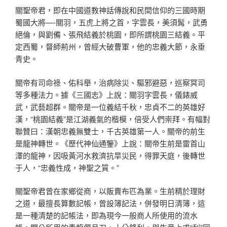
關聖帝君，即在中國道教神話傳說和民間信仰的三國時期
蜀國大將—-關羽，五虎上將之首，字雲長，美須髯，武勇
絕倫，與劉備、張飛結義於桃園，即所謂桃園三結義。平
定西蜀，督師荊州，曾經大破曹軍，他的忠義大節，永垂
青史。
關帝有司命祿、佑科舉，治病除災、驅邪避惡，巡察冥司
等多種法力。據《三國志》上說：關羽字雲長，儀錶威
武，武藝超群。關帝是一位義結千秋，忠貞不二的英雄好
漢，“桃園結義”是江湖義氣的楷模，倍受人們崇拜。有幅對
聯贊曰：漢朝忠義無雙士，千古英雄第一人。關帝的前生
是龍神轉世。《歷代神仙通鑒》上說：關帝生前是雷首山
澤的龍神，因吸黃河水救濟抗旱災民，得罪天庭，後轉世
于人，“忠義性成，神聖之質。”
關聖帝君曾在家鄉從商，以販賣布匹為業。生前精於理財
之道，最擅長算數記帳，曾設簿記法，併發明日清簿，這
是一種清楚的記帳法，即為現今一般商人所使用的流水