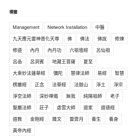
標籤
Management
Network Installation
中醫
九天應元雷神普化天尊
佛
佛法
佛說
修煉
修道
內丹
內丹功
六祖壇經
呂仙祖
呂喦
呂洞賓
地藏王菩薩
夏至
大乘妙法蓮華經
彌陀
慧律法師
易經
智慧
楞嚴經
正念
法華經
法鼓山
淨土
淨宗
淨空法師
深妙禪偈
無我
純陽祖師
老子
聖嚴法師
莊子
虛雲大師
道家
道德經
道教
金剛經
雜文
雷齋月
養生
養身
黃帝內經