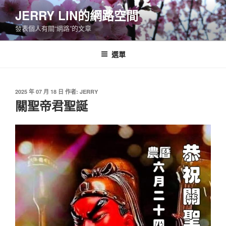
跳
JERRY LIN的網路空間
至
發表個人有關“網路”的文章
主
要
內
選單
容
發
2025 年 07 月 18 日
作者:
JERRY
佈
關聖帝君聖誕
於