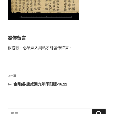
發佈留言
很抱歉，必須
登入
網站才能發佈留言。
文
上
上一篇
章
一
金剛經-唐咸通九年印刻版-16.22
導
篇
覽
文
章
搜
搜