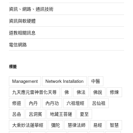
資訊、網路、通訊技術
資訊與軟硬體
道教相關訊息
電信網路
標籤
Management
Network Installation
中醫
九天應元雷神普化天尊
佛
佛法
佛說
修煉
修道
內丹
內丹功
六祖壇經
呂仙祖
呂喦
呂洞賓
地藏王菩薩
夏至
大乘妙法蓮華經
彌陀
慧律法師
易經
智慧