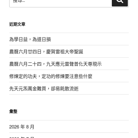
尋
尋
關
鍵
近期文章
字:
為學日益，為道日損
農曆六月廿四日，慶賀雷祖大帝聖誕
農曆六月二十四，九天應元雷聲普化天尊現示
修煉定的功夫，定功的修煉要注意些什麼
先天元炁萬金難買，卻易耗散流逝
彙整
2026 年 8 月