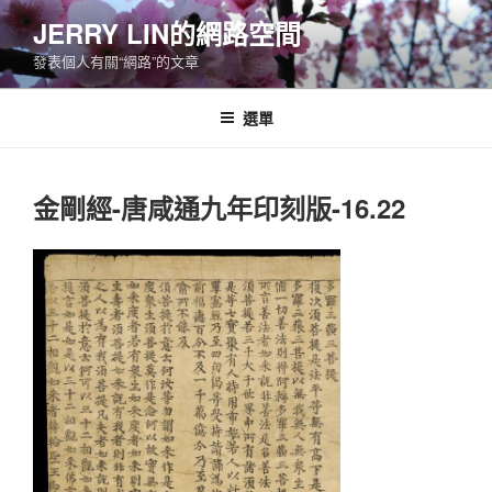
跳
JERRY LIN的網路空間
至
發表個人有關“網路”的文章
主
要
內
選單
容
金剛經-唐咸通九年印刻版-16.22