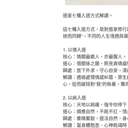
道家七種入道方式解讀。
這七種入道方式，是對道家修行
途而同歸”，不同的人生境遇與稟
1. 以情入道
核心：情關最磨人，亦最醒人。
道心：借關係之鏡，照見貪嗔癡
歸處：放下外求，守心自安，清
解讀：通過處理情感糾葛、原生
心，從而破除對“我”的執著，獲
2. 以病入道
核心：天地以病痛，強令你停下
道心：順應自然，不耗不扛，惜
歸處：養精蓄銳，道法自然，身
解讀：當身體抱恙、心神耗竭時