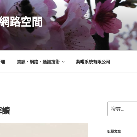
N的網路空間
管理
資訊、網路、通訊技術
葵曜系統有限公司
搜
解讀
尋
關
鍵
字:
近期文章