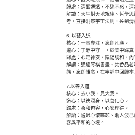
歸處：清醒通透，不迷不惑，清
解讀：天生對天地規律、哲學思
考，直接洞察宇宙法則，達到清
6. 以藝入道
核心：一念專注，忘卻凡塵。
道心：于靜中守一，於美中歸真
歸處：心定神安，陰陽調和，內
解讀：通過琴棋書畫、焚香品茗
態，忘卻雜念，在寧靜中回歸本
7.以善入道
核心：去小我，見大我。
道心：以德潤身，以善化心。
歸處：柔和包容，心安理得。
解讀：通過心懷慈悲、助人波己
容與平和的心境。