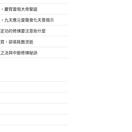
日，慶賀雷祖大帝聖誕
四，九天應元雷聲普化天尊現示
，定功的修煉要注意些什麼
難買，卻易耗散流逝
煉之法與中脈修煉秘訣