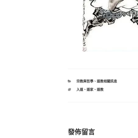
分
宗教與哲學
、
道教相關訊息
類
標
入道
、
道家
、
道教
籤
發佈留言