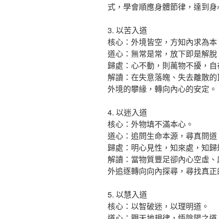
式，學會順應身體節律，達到身
3. 以苦入道
核心：外境皆空，方知內求為本
道心：無常是常，放下即是解脫
歸處：心不動，則萬物不擾，自
解讀：在失意落魄、失去離散的
外境的攀緣，轉向內心的安定。
4. 以迷入道
核心：外物填不滿本心。
道心：追問生命本源，尋真問道
歸處：明心見性，知來處，知歸
解讀：當物質豐足卻內心空虛、
外追逐轉向向內探尋，尋找真正
5. 以慧入道
核心：以智破迷，以理明道。
道心：觀天地規律，悟陰陽之道