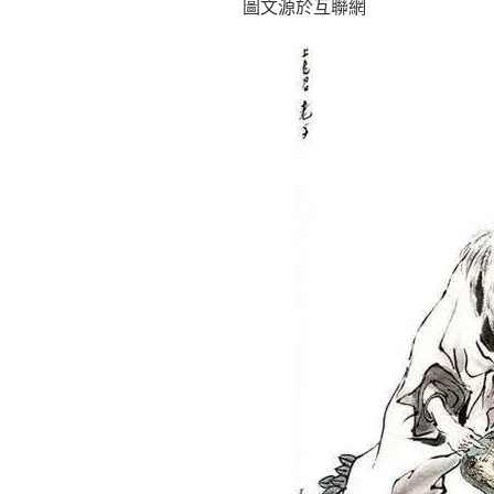
圖文源於互聯網