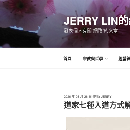
跳
至
JERRY LI
主
要
發表個人有關“網路”的文章
內
容
首頁
宗教與哲學
經營
發
2026 年 03 月 26 日
作者:
JERRY
佈
道家七種入道方式
於