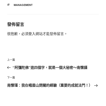
類
標
MANAGEMENT
籤
發佈留言
很抱歉，必須
登入
網站才能發佈留言。
文
上
上一篇
章
一
“阿彌陀佛”這四個字，就是一個大秘密～南懷謹
導
篇
覽
文
下
下一篇
章
一
南懷瑾：我在峨眉山閉關的經驗（重要的成就法門！）
篇
文
章