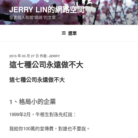
跳
JERRY LIN的網路空間
至
發表個人有關“網路”的文章
主
要
內
選單
容
發
2015 年 03 月 27 日
作者:
JERRY
佈
這七種公司永遠做不大
於
這七種公司永遠做不大
1、格局小的企業
1999年2月，牛根生對孫先紅說：
我給你100萬的宣傳費，對誰也不要說。