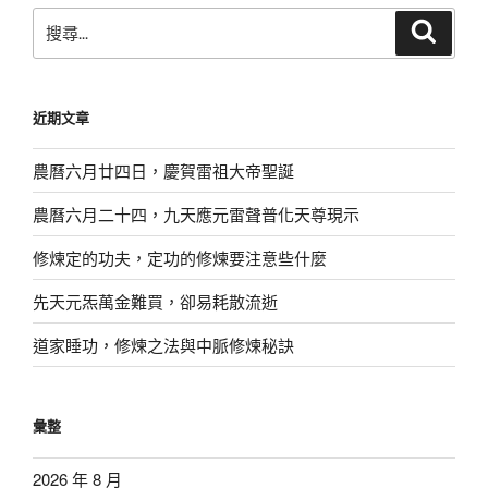
搜
搜
尋
尋
關
鍵
近期文章
字:
農曆六月廿四日，慶賀雷祖大帝聖誕
農曆六月二十四，九天應元雷聲普化天尊現示
修煉定的功夫，定功的修煉要注意些什麼
先天元炁萬金難買，卻易耗散流逝
道家睡功，修煉之法與中脈修煉秘訣
彙整
2026 年 8 月