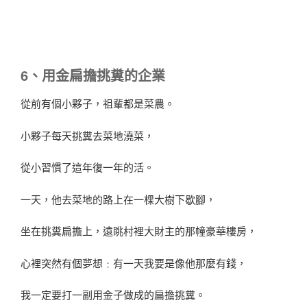
6、用金扁擔挑糞的企業
從前有個小夥子，祖輩都是菜農。
小夥子每天挑糞去菜地澆菜，
從小習慣了這年復一年的活。
一天，他去菜地的路上在一棵大樹下歇腳，
坐在挑糞扁擔上，遠眺村裡大財主的那幢豪華樓房，
心裡突然有個夢想﹕有一天我要是像他那麼有錢，
我一定要打一副用金子做成的扁擔挑糞。