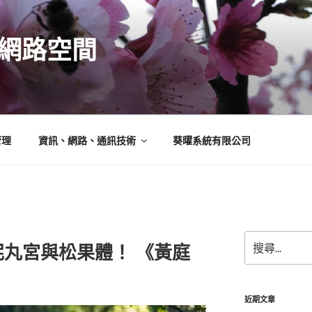
N的網路空間
管理
資訊、網路、通訊技術
葵曜系統有限公司
搜
丸宮與松果體！ 《黃庭
尋
關
鍵
字:
近期文章