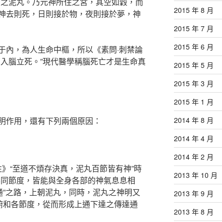
謂之泥丸。乃元神所住之宮，其空如穀，而
2015 年 8 月
神去則死，日則接於物，夜則接於夢，神
2015 年 7 月
2015 年 6 月
于內，為人生命中樞，所以《素問·刺禁論
，入腦立死。”現代醫學稱腦死亡才是生命真
2015 年 5 月
2015 年 3 月
2015 年 1 月
明作用，還有下列兩個原因：
2014 年 8 月
2014 年 4 月
2014 年 2 月
七疏注》“至道不煩存決真，泥丸百節皆有神”時
2013 年 10 月
不同節度，皆能與全身各部的神氣息息相
通”之路，上朝泥丸，同時，泥丸之神明又
2013 年 9 月
臟腑和各節度，從而形成上通下達之傳達通
2013 年 8 月