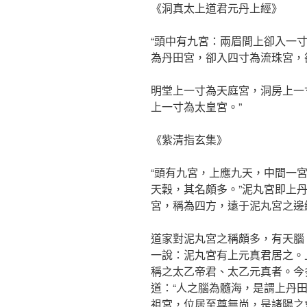
《洞真太上道君元丹上經》
“頭中有九宮：兩眉間上卻入一
為丹田宮，卻入四寸為流珠宮，
明堂上一寸為天庭宮，洞房上一
上一寸為太皇宮。”
《紫清指玄集》
“頭有九宮，上應九天，中間一
天穀，其名頗多。”泥丸宮即上
宮，稱為四方，遠于泥丸宮之邊
道家對泥丸宮之稱頗多，有天腦
一說：泥丸宮有上元真君居之。
稱之太乙帝君、太乙元真者。今
道：“人之腦為髓海，是謂上丹田
祖宮，位居至尊無尚，是諸陽之