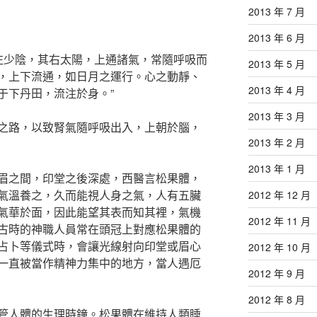
2013 年 7 月
2013 年 6 月
其左少陰，其右太陽，上通諸氣，常隨呼吸而
2013 年 5 月
，上下流通，如日月之運行。心之動靜、
2013 年 4 月
于下丹田，流注於身。”
2013 年 3 月
之路，以致腎氣隨呼吸出入，上朝於腦，
2013 年 2 月
2013 年 1 月
眉之間，印堂之後深處，西醫言松果體，
氣溫養之，久而能視人身之氣，人有五臟
2012 年 12 月
氣華於面，因此能望其表而知其裡，氣機
2012 年 11 月
古時的神職人員常在頭冠上對應松果體的
占卜等儀式時，會讓光線射向印堂或眉心
2012 年 10 月
一直被當作精神力集中的地方，當人遇厄
2012 年 9 月
2012 年 8 月
管人體的生理時鐘。松果體在維持人類睡