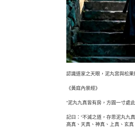
認識道家之天眼，泥丸宮與松果
《黃庭內景經》
“泥丸九真皆有房，方圓一寸處此
記曰：“不滅之道，存思泥丸九真
高真、天真、神真、上真、玄真