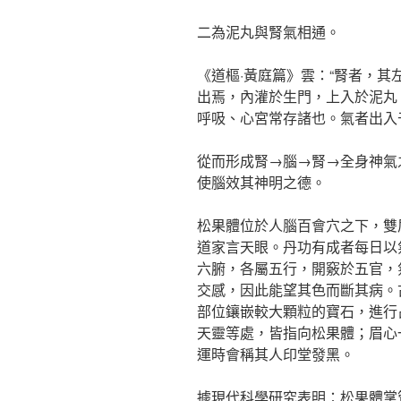
二為泥丸與腎氣相通。
《道樞·黃庭篇》雲：“腎者，
出焉，內灌於生門，上入於泥丸
呼吸、心宮常存諸也。氣者出入
從而形成腎→腦→腎→全身神氣
使腦效其神明之德。
松果體位於人腦百會穴之下，雙
道家言天眼。丹功有成者每日以
六腑，各屬五行，開竅於五官，
交感，因此能望其色而斷其病。
部位鑲嵌較大顆粒的寶石，進行
天靈等處，皆指向松果體；眉心
運時會稱其人印堂發黑。
據現代科學研究表明：松果體掌