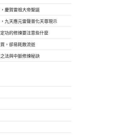
日，慶賀雷祖大帝聖誕
四，九天應元雷聲普化天尊現示
，定功的修煉要注意些什麼
難買，卻易耗散流逝
煉之法與中脈修煉秘訣