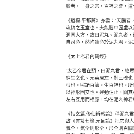
腦者，一身之宗，百神之會，道
《道樞.平都篇》亦雲：“天腦
魂精之玉室也。夫能腦中園虛以
洞同大方，故曰泥丸。泥丸者，
自司命，然均聽命於泥丸君。泥
《太上老君內觀經》
“太乙帝君在頭，曰泥丸君，總
納生之也。元英居左，制三魂也
根也。照諸百節。生百神也。所
以神形固安也。運動住止，關其
左右互用而相應，均在泥丸神君
《指玄篇.修仙辨惑論》稱泥丸
故《雲笈七簽.元氣論》把它與
氣全，氣全則形全，形全則百關