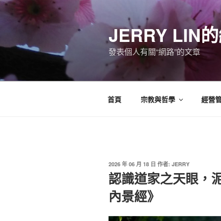
跳
至
JERRY LI
主
要
發表個人有關“網路”的文章
內
容
首頁
宗教與哲學
經營
發
2026 年 06 月 18 日
作者:
JERRY
佈
認識道家之天眼，泥
於
內景經》