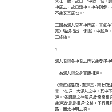
繫在一起，故曰：“中間一宮，
神居之，故曰穀神。神存則健，
不能安其居也。”
正因為泥丸宮有神所居，真氣存
篇》強調指出：“刺腦，中腦戶
正終結。
1
泥丸君與各神君之所以能發揮神
一為泥丸與全身百節相通。
《黃庭經醫疏 · 至道章 · 第
雲：“在這一大泥丸之中，其中
通。”各臟腑之神氣通過“息息相
能通過“息息相通”之路，下行
路，而效神明之德。