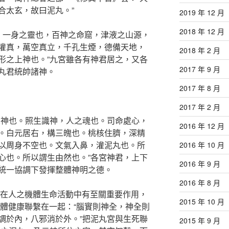
合太玄，故曰泥丸。”
2019 年 12 月
2018 年 12 月
者，一身之靈也，百神之命窟，津液之山源，
灌真，萬空真立，千孔生煙，德備天地，
2018 年 2 月
形之上神也。”九宮雖各有神君居之，又各
2017 年 9 月
丸君統帥諸神。
2017 年 8 月
2017 年 2 月
眾神也。照生識神，人之魂也。司命處心，
2016 年 12 月
。白元居右，構三魄也。桃核住臍，深精
以周身不空也。文氣入鼻，灌泥丸也。所
2016 年 10 月
心也。所以謂生由然也。”各宮神君，上下
2016 年 9 月
統一協調下發揮整體神明之德。
2016 年 8 月
君在人之機體生命活動中有至關重要作用，
2015 年 10 月
人體健康聯繫在一起：“腦實則神全，神全則
調於內，八邪消於外。”把泥丸宮與生死聯
2015 年 9 月