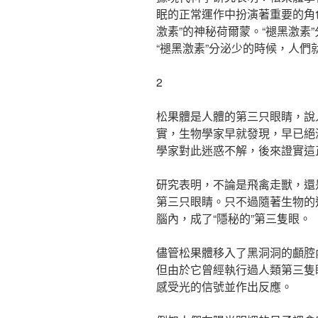
眠的正常運作中扮演著重要的角色
激素”的神秘荷爾蒙。“褪黑激素
“褪黑激素”分泌少的時候，人們
2
松果體是人體的第三只眼睛，說
實，生物學家早就發現，早已絕
學家對此迷惑不解，後來證實這
研究表明，不論是飛禽走獸，還
第三只眼睛。只不過隨著生物的
腦內，成了“隱秘的”第三隻眼。
儘管松果體移入了黑洞洞的顱腔
但由於它曾經執行過人類第三隻
感受光的信號並作出反應。