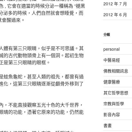
2012 年 7 月
 , 它會在適當的時候分泌一種稱為 “褪黑
”分泌多的時候，人們自然就會想睡覺，而
2012 年 6 月
就會醒過來。
分類
人體有第三只眼睛，似乎是不可思議。其
personal
滅的古代動物頭骨上有一個洞。起初生物
中醫易經
正是第三只眼睛的眼框。
佛教相關訊息
是蛙魚龜蛇，甚至人類的祖先，都曾有過
健康醫療
進化，這第三只眼睛逐漸從顱骨外移到了
其它哲學思想
宗教與哲學
內，不能直接觀察五光十色的大千世界，
眼晴的功能，憑著它原來的功能，仍然能
影音內容
書畫