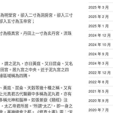
2025 年 3 月
寸為明堂宮，卻入二寸為洞房宮，卻入三寸
2025 年 2 月
卻入五寸為玉帝宮；
2025 年 1 月
寸為極真宮，丹田上一寸為玄丹宮，流珠
2024 年 12 月
2024 年 10 月
2024 年 9 月
宮，謂之泥丸，亦曰黃庭、又曰昆侖、又名
2024 年 3 月
丹田宮。居九宮之中央。近于泥丸宮之四
2022 年 12 月
緣區域稱為四隅。
2022 年 8 月
、黃庭、昆侖、天穀等幾十種之稱。又有
2021 年 5 月
上元真君古代醫籍中多稱為泥丸君，亦有
多稱元神和腦神。如張景嶽《類經》注
2020 年 9 月
，太乙帝君所居。”所謂“太乙”，即一身之
2020 年 7 月
會，萬神總會之都。《修真十書》雲：“天