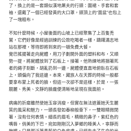
了
，換上的是一套類似漢地屠夫的行頭：圍裙、手套和套
袖，
還戴了一個已經發黃的大口罩，頭頂上的“面盆”也包上
了
一塊粗布。
不知什麼時候，小屋後面的山坡上已經聚集了上百隻禿
鷲，
它們好像是經過訓練的公款吃喝者一樣，躊躇滿志地
站在那
裡，等待即將到來的一頓免費大餐。
覺巴搖擺著走向屍體，用刀子劃開外面的塑料和布，又順
勢
一提，將屍體放到了石板上。接著，他熟練地將捆著死
者的
繩子割斷，胡亂扔到一邊，屍體便直直地俯臥在石板
上，頭
偏向了我這邊。本來，藏族人在天葬的時候一般都
要拿布蒙
上死者的臉，但這一次卻不是這樣，於是，一張
靚麗、秀美
、文靜的臉龐便清晰地呈現在我面前。
病痛的折磨雖然使她玉容消瘦，但實在無法遮蓋她天生麗
質
的風采和魅力，一頭長發如春柳般垂下，一雙眼睛微閉
著，
沒有任何表情。細長的眉毛，精緻的鼻子，紫紅色的
嘴唇，
俏美的下巴，宛如剛剛沉入夢鄉的睡美人，寧靜而
嫵媚。只
是那泛著青藍的白色皮膚，已經失去了生命的光