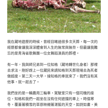
我在藏地遊歷的時候，曾經目睹過很多次天葬，每一次的
經
歷都會讓我深深體會到人生的無常與無奈，但最讓我難
忘的
是青海省歌舞團一位女舞蹈演員的葬禮。
有一年，我與師兄弟到一位知格（藏地轉世化身者）那裡
去
求法，剛好趕上一位藏民來請知格到天葬現場去為死者
做超
度。第二天一大早，接知格的車就來了，我們沒有其
他事，
就一起去了。
我們坐的是一輛農用三輪車，駕駛室只有一個司機的座
位，
知格和我們一起坐在沒有任何遮擋的車上。時值寒
冬，覆蓋
著積雪的草原映襯著湛藍的天空，如詩如畫，美