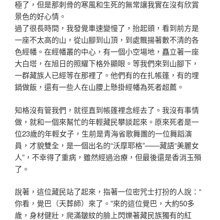
極了，但是
那刺骨的寒風和生死的無常讓我實在沒有欣賞
景色的好心情
。
過了很長時間，我發覺車速變慢了，抬起頭，看到前方是
一
座不太高的山，從山腳到山頂，到處飄揚著數不清的各
色經
幡。在經幡叢的中心，有一個小空場地，矗立著一座
大白塔
，在旭日的照耀下格外顯眼。等我們來到山腳下，
一群藏族
人已經等在那裡了。他們有的在扎帳篷，有的埋
鍋做飯，還
有一些人在山腰上懸掛經幡為死者超薦。
知格沒有管我們，就徑直到帳篷裡念經去了。我沒有事情
做
，就和一個來幫忙的年輕藏民攀談起來。原來死者是一
位2
3歲的年輕女子，生前是青海省歌舞團的一位舞蹈演
員，才
貌雙全，是一個出名的“沃摩耶格”——藏語“美麗女
人”
，不幸得了重病，雖然經過治療，但最後還是香消玉殞
了。
說著，這位藏民站了起來，指著一位密咒士打扮的人說：“
你看，覺巴（天葬師）來了。”來的這位覺巴，大約50多
歲，身材健壯，爬滿皺紋的臉上閃爍著藏民族獨有的紅