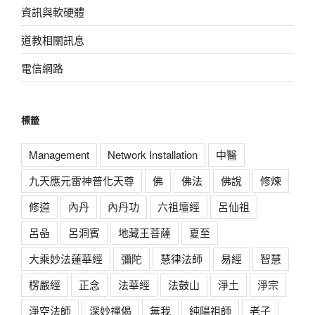
資訊與軟硬體
道教相關訊息
電信網路
標籤
Management
Network Installation
中醫
九天應元雷神普化天尊
佛
佛法
佛說
修煉
修道
內丹
內丹功
六祖壇經
呂仙祖
呂喦
呂洞賓
地藏王菩薩
夏至
大乘妙法蓮華經
彌陀
慧律法師
易經
智慧
楞嚴經
正念
法華經
法鼓山
淨土
淨宗
淨空法師
深妙禪偈
無我
純陽祖師
老子