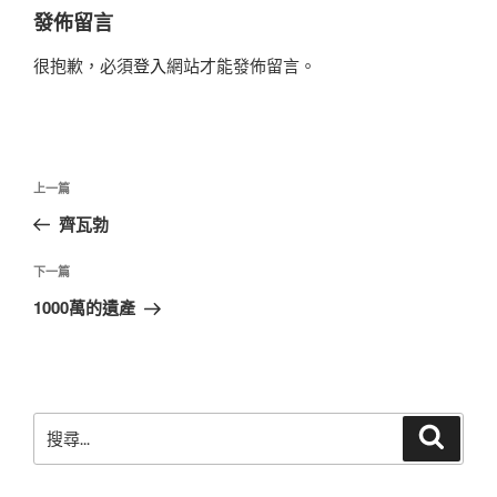
發佈留言
很抱歉，必須
登入
網站才能發佈留言。
文
上
上一篇
章
一
齊瓦勃
導
篇
覽
文
下
下一篇
章
一
1000萬的遺產
篇
文
章
搜
搜
尋
尋
關