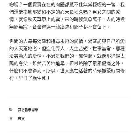
吻嗎？一
個實實在在的肉體都抵不住無常輕輕的一瞥，我
們還能指望
那變幻不定的心天長地久嗎？男女之間的感
情，就像秋天草
原上的雲，來的時候氣象萬千，去的時候
無影無踪，吝嗇得
連一絲痕跡和影子都不會留下。
世間的人每每渴望和追尋永恆的愛情，渴望能與自己所愛
的
人天荒地老，但造化弄人，人生苦短，世事無常，那種
淒美
動人的愛情，不過是我們的一廂情願，就像那追趕太
陽的夸
父，雖然苦苦地追尋，但最終除了累累傷痛之外，
什麼也不
會得到。所以，世人應在活著的時候抓緊時間修
行，早日了
脫生死！
分
其它哲學思想
類
標
雜文
籤