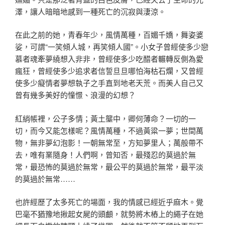
澤，讓人暗
暗地感到一種死亡的沉寂與淒涼。
在此之前的她，青春年少，風情萬種，百媚千嬌，舞姿婆
娑
，可謂“一笑傾人城，再笑傾人國”。小女子曾經使多少戀
慕者魂牽夢繞想入非非，曾經使多少吃醋者輾轉反側為愛
瘋
狂，曾經使多少追求者信誓旦旦哪怕海枯石爛，又曾經
使多
少癡情者夢想執子之手直到地老天荒。而美人自己又
曾有幾
多美好的憧憬、浪漫的幻想？
紅綃帳裡，公子多情；黃土壟中，卿何薄命？一切的一
切，
而今又能怎樣呢？風情萬種，不過黃粱一夢；世間萬
物，無
非夢幻泡影！一朝無常至，方知夢里人；萬般帶不
去，唯有
業隨身！人們啊，曾知否，最殘忍的莫過於無
常，最恐怖的
莫過於無常，最公平的莫過於無常，最平淡
的莫過於無常…
…
也許經歷了太多死亡的場面，我的情感已經近乎麻木。覺
巴
毫不猶豫地揪起女屍的頭顱，就勢將木樁上的繩子在她