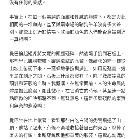
沒有任何的美感
。
事實上，在每一個美麗的面龐和性感的軀體下，都是與此
相
同的一堆血肉，甚至與屠宰場的豬狗牛羊沒有多大差
別。那
些正沉迷於情場、耽湎於酒色的人們能否意識到這
一真相呢
？
覺巴掄起短斧將女屍的頭顱砸碎，然後隨手扔到石板上。
那
些早已飢腸轆轆、躍躍欲試的禿鷲，像離弦的箭一樣從
山坡
上俯衝下來，一窩蜂地爭搶與撕扯，如風捲殘雲。幾
乎是在
剎那之間，石板上什麼都沒有了，除了幾縷凌亂的
頭髮和斑
駁的血跡。我慨嘆，在無常面前，人的生命與肉
體是如此脆
弱，如此微小，在它消亡的時候，甚至連一點
點輕微的呻吟
都聽不到，無聲無息，這是多麼殘酷的事實
和無奈的悲涼啊
！
覺巴坐在地上歇著，看到那些白吃白喝的禿鷲飛過了山
頂，
他站了起來，有條不紊地收拾著自己的東西，脫掉了
屠夫的
行頭，重新穿戴起他那華美的服裝。這驚心動魄的