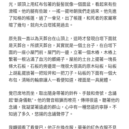
光，
頭頂上用紅布包著的髮髻就像一個面盆，看起來有些
滑稽。
他的腿有些跛，一搖一擺地朝我們走過來。他先進
了知格的
帳篷，過了一會兒，出了帳篷，和死者的家屬寒
暄了幾句，
就向大白塔搖晃過去。
原先我一直以為天葬台在山頂上，這時才發現白塔下面就
是
天葬台。所謂天葬台，其實就是一個土台子，在白塔下
面的
一座小屋門前。屋門的一邊，立著一個木樁，木樁上
繫著一
根沾滿了血污的髒繩子。屋前的土台上擺著一塊長
條大石板
，石板的旁邊是一塊很大很高的原木砧板，砧板
上胡亂擺放
著一把短斧和一把刀子。砧板的下面有一個大
布包，清晰的
輪廓讓人一看便知道，裡面是一具屍體。
覺巴席地而坐，取出隨身帶著的鈴杵、手鼓和骨號，念誦
起
“斷身儀軌”。他的聲音粗獷而嘹亮，傳得很遠。聽著他的
念誦，我凝望著遠處的群山，心中有一種悠遠的寧靜。不
知
過了多久，悠揚的念誦聲停了。
我轉頭看了看覺巴，他正在換衣服，華美的紅色衣服不見