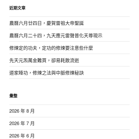
鍵
近期文章
字:
農曆六月廿四日，慶賀雷祖大帝聖誕
農曆六月二十四，九天應元雷聲普化天尊現示
修煉定的功夫，定功的修煉要注意些什麼
先天元炁萬金難買，卻易耗散流逝
道家睡功，修煉之法與中脈修煉秘訣
彙整
2026 年 8 月
2026 年 7 月
2026 年 6 月