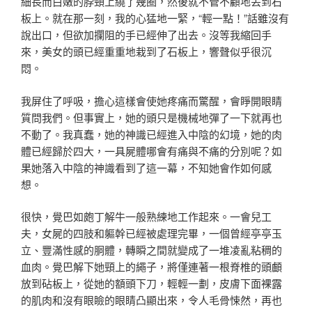
細長
而白嫩的脖頸上繞了幾圈，然後就不管不顧地丟到石
板上。
就在那一刻，我的心猛地一緊，“輕一點！”話雖沒有
說出
口，但欲加攔阻的手已經伸了出去。沒等我縮回手
來，美女
的頭已經重重地栽到了石板上，響聲似乎很沉
悶。
我屏住了呼吸，擔心這樣會使她疼痛而驚醒，會睜開眼睛
質
問我們。但事實上，她的頭只是機械地彈了一下就再也
不動
了。我真蠢，她的神識已經進入中陰的幻境，她的肉
體已經
歸於四大，一具屍體哪會有痛與不痛的分別呢？如
果她落入
中陰的神識看到了這一幕，不知她會作如何感
想。
很快，覺巴如皰丁解牛一般熟練地工作起來。一會兒工
夫，
女屍的四肢和軀幹已經被處理完畢，一個曾經亭亭玉
立、豐
滿性感的胴體，轉瞬之間就變成了一堆凌亂粘稠的
血肉。覺
巴解下她頸上的繩子，將僅連著一根脊椎的頭顱
放到砧板上
，從她的額頭下刀，輕輕一劃，皮膚下面裸露
的肌肉和沒有
眼瞼的眼睛凸顯出來，令人毛骨悚然，再也