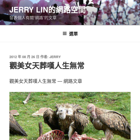
跳
JERRY LIN的網路空間
至
發表個人有關“網路”的文章
主
要
內
選單
容
發
2012 年 08 月 26 日
作者:
JERRY
佈
觀美女天葬嘆人生無常
於
觀美女天葬嘆人生無常 — 網路文章