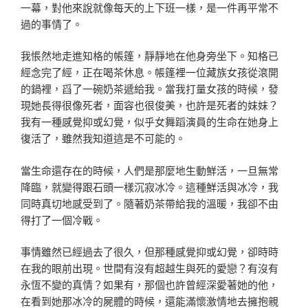
一幕，對
他來說就像每天的上下班一樣，是一件再平常不
過的事情了
。
我悵然地走進知格的帳篷，靜靜地在他身旁坐下。知格已
經
念完了經，正在喝茶休息。帳篷裡一位藏族女孩從滾開
的鍋
裡，舀了一碗奶茶遞給我。當我打量女孩的時候，發
現她長
得很像死者，面容也很俊美，也許是死者的妹妹？
我有一種
感覺抑或幻覺，似乎女舞蹈演員的生命在她身上
復活了，雖
然我知道這是不可能的。
當生命還存在的時候，人們是那麼地生動鮮活，一旦無常
降
臨，就變得跟石頭一樣沉寂冰冷。這種鮮活與冰冷，我
同時
真切地感受到了。隨著奶茶帶給我的溫暖，我卻不由
得打了
一個冷戰。
事情雖然已經過去了很久，但那種感覺抑或幻覺，卻時時
在
我的眼前出現。世間有沒有超越生與死的愛戀？有沒有
永恆
不變的真情？如果有，那個也許曾經深愛著她的他，
在看到
她那冰冷的屍體的時候，還能滿懷激情地去擁抱親