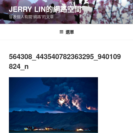
跳
JERRY LIN的網路空間
至
發表個人有關“網路”的文章
主
要
內
選單
容
564308_443540782363295_940109
824_n