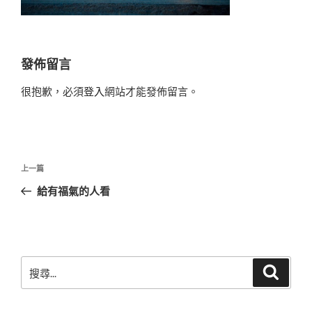
發佈留言
很抱歉，必須
登入
網站才能發佈留言。
文
上
上一篇
章
一
給有福氣的人看
導
篇
覽
文
章
搜
搜
尋
尋
關