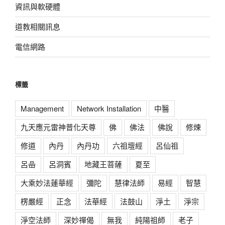
資訊與軟硬體
道教相關訊息
電信網路
標籤
Management
Network Installation
中醫
九天應元雷神普化天尊
佛
佛法
佛說
修煉
修道
內丹
內丹功
六祖壇經
呂仙祖
呂喦
呂洞賓
地藏王菩薩
夏至
大乘妙法蓮華經
彌陀
慧律法師
易經
智慧
楞嚴經
正念
法華經
法鼓山
淨土
淨宗
淨空法師
深妙禪偈
無我
純陽祖師
老子