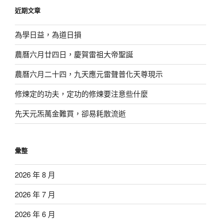
鍵
近期文章
字:
為學日益，為道日損
農曆六月廿四日，慶賀雷祖大帝聖誕
農曆六月二十四，九天應元雷聲普化天尊現示
修煉定的功夫，定功的修煉要注意些什麼
先天元炁萬金難買，卻易耗散流逝
彙整
2026 年 8 月
2026 年 7 月
2026 年 6 月