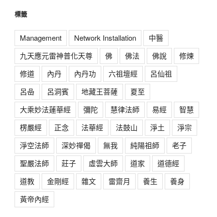
標籤
Management
Network Installation
中醫
九天應元雷神普化天尊
佛
佛法
佛說
修煉
修道
內丹
內丹功
六祖壇經
呂仙祖
呂喦
呂洞賓
地藏王菩薩
夏至
大乘妙法蓮華經
彌陀
慧律法師
易經
智慧
楞嚴經
正念
法華經
法鼓山
淨土
淨宗
淨空法師
深妙禪偈
無我
純陽祖師
老子
聖嚴法師
莊子
虛雲大師
道家
道德經
道教
金剛經
雜文
雷齋月
養生
養身
黃帝內經