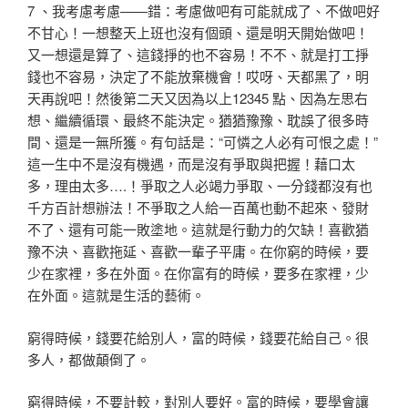
7 、我考慮考慮——錯：考慮做吧有可能就成了、不做吧好
不甘心！一想整天上班也沒有個頭、還是明天開始做吧！
又一想還是算了、這錢掙的也不容易！不不、就是打工掙
錢也不容易，決定了不能放棄機會！哎呀、天都黑了，明
天再說吧！然後第二天又因為以上12345 點、因為左思右
想、繼續循環、最終不能決定。猶猶豫豫、耽誤了很多時
間、還是一無所獲。有句話是：“可憐之人必有可恨之處！”
這一生中不是沒有機遇，而是沒有爭取與把握！藉口太
多，理由太多….！爭取之人必竭力爭取、一分錢都沒有也
千方百計想辦法！不爭取之人給一百萬也動不起來、發財
不了、還有可能一敗塗地。這就是行動力的欠缺！喜歡猶
豫不決、喜歡拖延、喜歡一輩子平庸。在你窮的時候，要
少在家裡，多在外面。在你富有的時候，要多在家裡，少
在外面。這就是生活的藝術。
窮得時候，錢要花給別人，富的時候，錢要花給自己。很
多人，都做顛倒了。
窮得時候，不要計較，對別人要好。富的時候，要學會讓