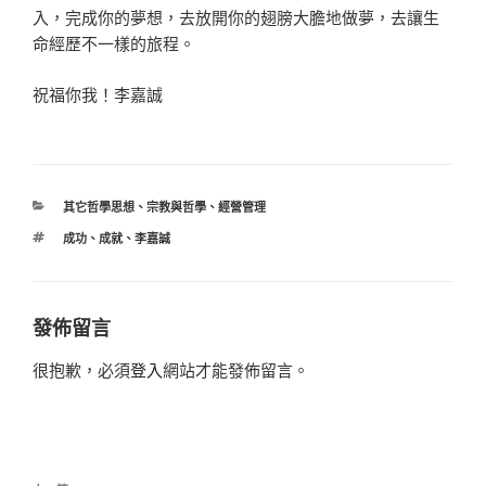
入，完成你的夢想，去放開你的翅膀大膽地做夢，去讓生
命經歷不一樣的旅程。
祝福你我！李嘉誠
分
其它哲學思想
、
宗教與哲學
、
經營管理
類
標
成功
、
成就
、
李嘉誠
籤
發佈留言
很抱歉，必須
登入
網站才能發佈留言。
文