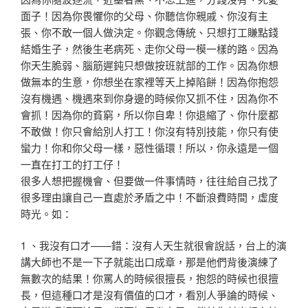
面子！因為你畏懼你的父母、你聽信你親戚、你沒有主
張、你不敢一個人做決定。你觀念傳統、只想打工賺點錢
結婚生子，然後生老病死、走你父母一模一樣的路。因為
你天生脆弱、腦筋遲鈍只想做按班就部的工作。因為你想
做無本的生意，你想坐在家裡等天上掉陷餅！因為你抱怨
沒有機遇、機遇來到你身邊的時候你又抓不住，因為你不
會抓！因為你的貧窮，所以你自卑！你退縮了、你什麼都
不敢做！你只會給別人打工！你沒有特別技能，你只有使
蠻力！你和你父母一樣，惡性循環！所以，你永遠是一個
一直在打工的打工仔！
很多人想把握機會、但要做一件事情時，往往給自己找了
很多理由讓自己一直處於矛盾之中！不斷浪費時間，虛度
時光。如：
1 、我沒有口才——錯：沒有人天生就很會說話，台上的演
講大師也不是一下子就能出口成章，那是他們背後演練了
無數次的結果！你罵人的時候很擅長，抱怨的時候也很擅
長，但這種口才是沒有價值的口才，看別人爭論的時候、