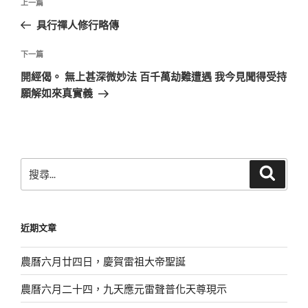
上
上一篇
章
一
具行禪人修行略傳
導
篇
覽
文
下
下一篇
章
一
開經偈。 無上甚深微妙法 百千萬劫難遭遇 我今見聞得受持
篇
願解如來真實義
文
章
搜
搜
尋
尋
關
鍵
近期文章
字:
農曆六月廿四日，慶賀雷祖大帝聖誕
農曆六月二十四，九天應元雷聲普化天尊現示