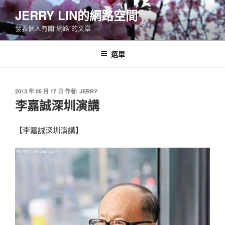
跳
JERRY LIN的網路空間
至
發表個人有關“網路”的文章
主
要
內
選單
容
發
2013 年 05 月 17 日
作者:
JERRY
佈
李嘉誠深圳演講
於
【李嘉誠深圳演講】