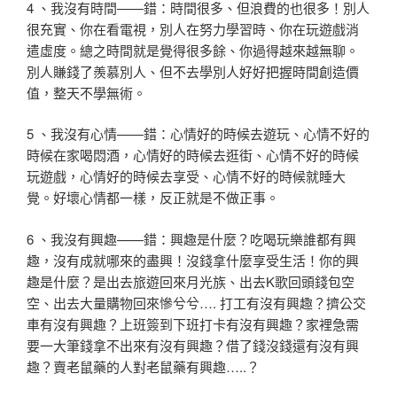
4 、我沒有時間——錯：時間很多、但浪費的也很多！別人
很充實、你在看電視，別人在努力學習時、你在玩遊戲消
遣虛度。總之時間就是覺得很多餘、你過得越來越無聊。
別人賺錢了羨慕別人、但不去學別人好好把握時間創造價
值，整天不學無術。
5 、我沒有心情——錯：心情好的時候去遊玩、心情不好的
時候在家喝悶酒，心情好的時候去逛街、心情不好的時候
玩遊戲，心情好的時候去享受、心情不好的時候就睡大
覺。好壞心情都一樣，反正就是不做正事。
6 、我沒有興趣——錯：興趣是什麼？吃喝玩樂誰都有興
趣，沒有成就哪來的盡興！沒錢拿什麼享受生活！你的興
趣是什麼？是出去旅遊回來月光族、出去K歌回頭錢包空
空、出去大量購物回來慘兮兮…. 打工有沒有興趣？擠公交
車有沒有興趣？上班簽到下班打卡有沒有興趣？家裡急需
要一大筆錢拿不出來有沒有興趣？借了錢沒錢還有沒有興
趣？賣老鼠藥的人對老鼠藥有興趣…..？