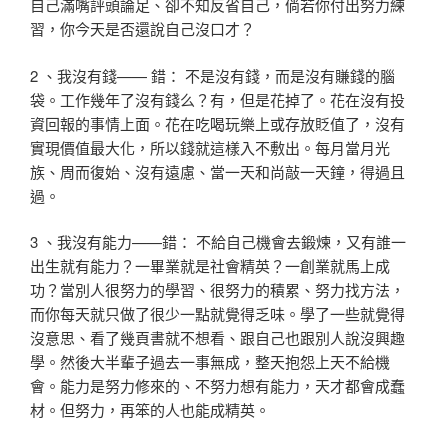
自己滿嘴評頭論足、卻不知反省自己，倘若你付出努力練
習，你今天是否還說自己沒口才？
2 、我沒有錢—— 錯： 不是沒有錢，而是沒有賺錢的腦
袋。工作幾年了沒有錢么？有，但是花掉了。花在沒有投
資回報的事情上面。花在吃喝玩樂上或存放貶值了，沒有
實現價值最大化，所以錢就這樣入不敷出。每月當月光
族、周而復始、沒有遠慮、當一天和尚敲一天鐘，得過且
過。
3 、我沒有能力——錯： 不給自己機會去鍛煉，又有誰一
出生就有能力？一畢業就是社會精英？一創業就馬上成
功？當別人很努力的學習、很努力的積累、努力找方法，
而你每天就只做了很少一點就覺得乏味。學了一些就覺得
沒意思、看了幾頁書就不想看、跟自己也跟別人說沒興趣
學。然後大半輩子過去一事無成，整天抱怨上天不給機
會。能力是努力修來的、不努力想有能力，天才都會成蠢
材。但努力，再笨的人也能成精英。