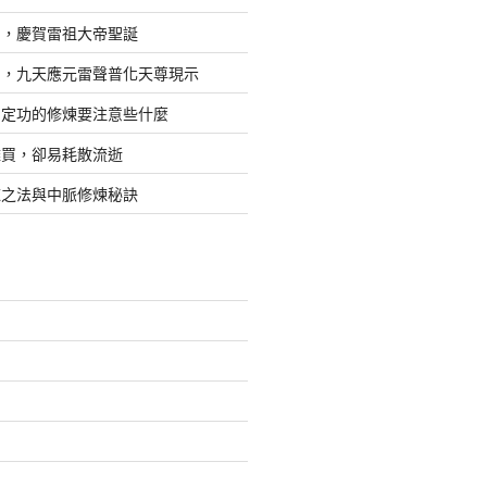
日，慶賀雷祖大帝聖誕
四，九天應元雷聲普化天尊現示
，定功的修煉要注意些什麼
難買，卻易耗散流逝
煉之法與中脈修煉秘訣