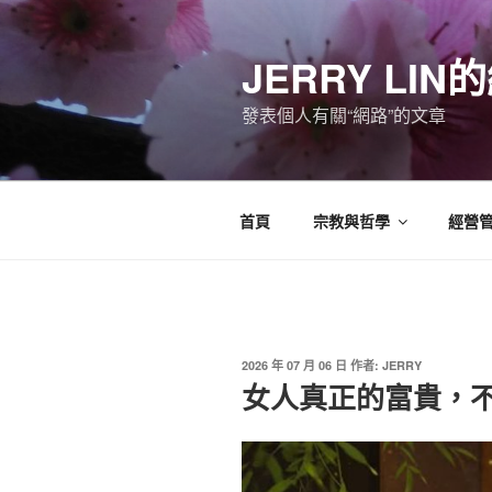
跳
至
JERRY LI
主
要
發表個人有關“網路”的文章
內
容
首頁
宗教與哲學
經營
發
2026 年 07 月 06 日
作者:
JERRY
佈
女人真正的富貴，
於