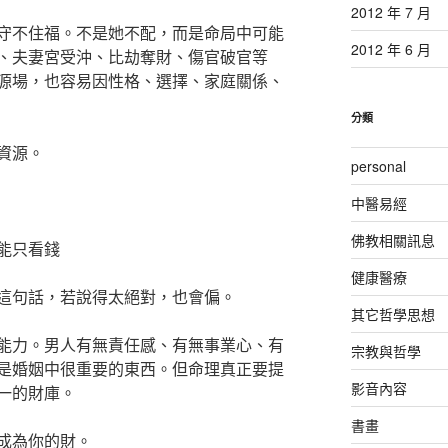
2012 年 7 月
守不住福。不是她不配，而是命局中可能
2012 年 6 月
、夫妻宮受沖、比劫奪財、傷官破官等
源場，也容易因性格、選擇、家庭關係、
分類
資源。
personal
中醫易經
佛教相關訊息
能只看錢
健康醫療
這句話，若說得太絕對，也會偏。
其它哲學思想
能力。男人有無責任感、有無事業心、有
宗教與哲學
是婚姻中很重要的東西。但命理真正要提
影音內容
一的財庫。
書畫
成為你的財。